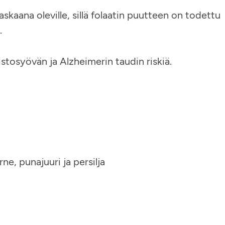
raskaana oleville, sillä folaatin puutteen on todettu
.
stosyövän ja Alzheimerin taudin riskiä.
rne, punajuuri ja persilja