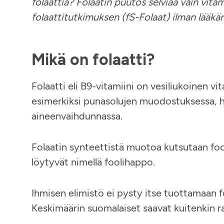
folaattia? Folaatin puutos selviää vain vita
folaattitutkimuksen (fS-Folaat) ilman lääkär
Mikä on folaatti?
Folaatti eli B9-vitamiini on vesiliukoinen vi
esimerkiksi punasolujen muodostuksessa, hi
aineenvaihdunnassa.
Folaatin synteettistä muotoa kutsutaan fooli
löytyvät nimellä foolihappo.
Ihmisen elimistö ei pysty itse tuottamaan fo
Keskimäärin suomalaiset saavat kuitenkin ra