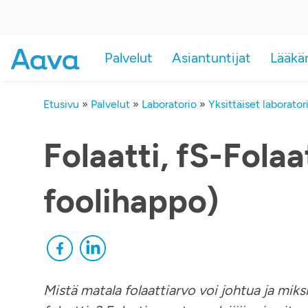
Palvelut
Asiantuntijat
Lääkä
Etusivu
»
Palvelut
»
Laboratorio
»
Yksittäiset laborato
Folaatti, fS-Folaa
foolihappo)
Mistä matala folaattiarvo voi johtua ja miksi