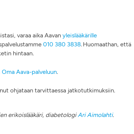
istasi, varaa aika Aavan
yleislääkärille
kaspalvelustamme
010 380 3838
. Huomaathan, että
etin hintaan.
a
Oma Aava-palveluun
.
nut ohjataan tarvittaessa jatkotutkimuksiin.
en erikoislääkäri, diabetologi
Ari Aimolahti
.