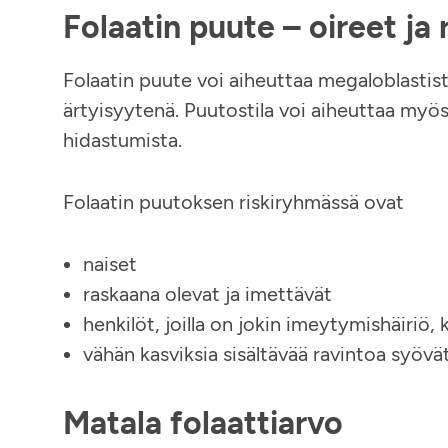
Folaatin puute – oireet ja
Folaatin puute voi aiheuttaa megaloblastis
ärtyisyytenä. Puutostila voi aiheuttaa myös 
hidastumista.
Folaatin puutoksen riskiryhmässä ovat
naiset
raskaana olevat ja imettävät
henkilöt, joilla on jokin imeytymishäiriö, 
vähän kasviksia sisältävää ravintoa syövä
Matala folaattiarvo