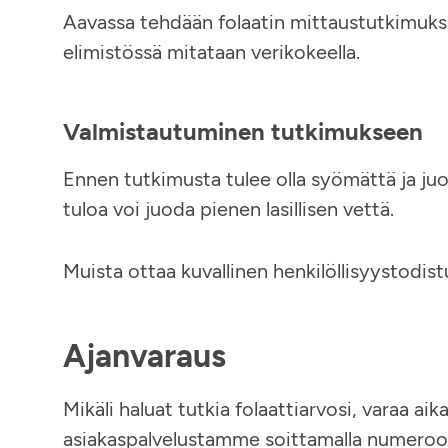
Aavassa tehdään folaatin mittaustutkimuksia
elimistössä mitataan verikokeella.
Valmistautuminen tutkimukseen
Ennen tutkimusta tulee olla syömättä ja j
tuloa voi juoda pienen lasillisen vettä.
Muista ottaa kuvallinen henkilöllisyystodis
Ajanvaraus
Mikäli haluat tutkia folaattiarvosi, varaa aik
asiakaspalvelustamme soittamalla numero