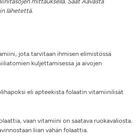
miinitasojen mittauksella. Saat Aavasta
in lähetettä.
tamiini, jota tarvitaan ihmisen elimistössä
iliatomien kuljettamisessa ja aivojen
hapoksi eli apteekista folaatin vitamiinilisät
laattia, vaan vitamiini on saatava ruokavaliosta.
vinnostaan liian vähän folaattia.