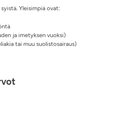
syistä. Yleisimpiä ovat:
töntä
auden ja imetyksen vuoksi)
liakia tai muu suolistosairaus)
rvot