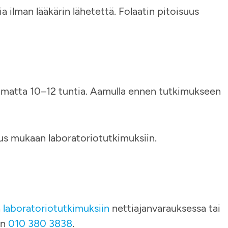
 ilman lääkärin lähetettä. Folaatin pitoisuus
uomatta 10–12 tuntia. Aamulla ennen tutkimukseen
tus mukaan laboratoriotutkimuksiin.
a
laboratoriotutkimuksiin
nettiajanvarauksessa tai
on
010 380 3838
.