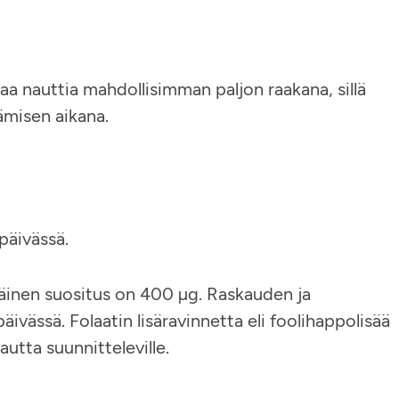
taa nauttia mahdollisimman paljon raakana, sillä
ämisen aikana.
päivässä.
ittäinen suositus on 400 µg. Raskauden ja
vässä. Folaatin lisäravinnetta eli foolihappolisää
kautta suunnitteleville.