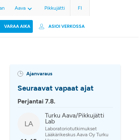
an
Aava
Pikkujätti
FI
VARAA AIKA
ASIOI VERKOSSA
Ajanvaraus
Seuraavat vapaat ajat
Perjantai 7.8.
Turku Aava/Pikkujätti
Lab
LA
Laboratoriotutkimukset
Lääkärikeskus Aava Oy Turku