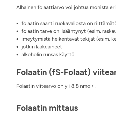
Alhainen folaattiarvo voi johtua monista eri 
folaatin saanti ruokavaliosta on riittämä
folaatin tarve on lisääntynyt (esim. rask
imeytymistä heikentävät tekijät (esim. ke
jotkin lääkeaineet
alkoholin runsas käyttö.
Folaatin (fS-Folaat) viitea
Folaatin viitearvo on yli 8,8 nmol/l.
Folaatin mittaus