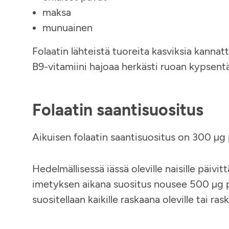
maksa
munuainen
Folaatin lähteistä tuoreita kasviksia kannat
B9-vitamiini hajoaa herkästi ruoan kypsent
Folaatin saantisuositus
Aikuisen folaatin saantisuositus on 300 µg 
Hedelmällisessä iässä oleville naisille päiv
imetyksen aikana suositus nousee 500 µg päi
suositellaan kaikille raskaana oleville tai ras