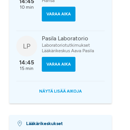
14:45
Hansa
10 min
VARAA AIKA
Pasila Laboratorio
LP
Laboratoriotutkimukset
Lääkärikeskus Aava Pasila
14:45
VARAA AIKA
15 min
NÄYTÄ LISÄÄ AIKOJA
Lääkärikeskukset