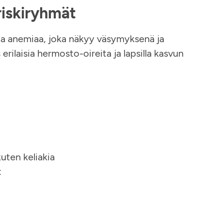
 riskiryhmät
ta anemiaa, joka näkyy väsymyksenä ja
erilaisia hermosto-oireita ja lapsilla kasvun
kuten keliakia
t