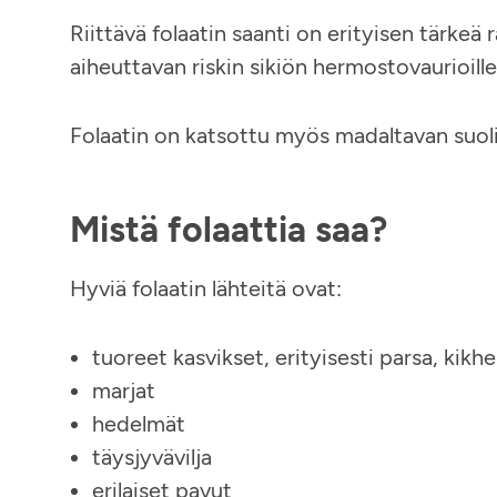
Riittävä folaatin saanti on erityisen tärkeä 
aiheuttavan riskin sikiön hermostovaurioille
Folaatin on katsottu myös madaltavan suoli
Mistä folaattia saa?
Hyviä folaatin lähteitä ovat:
tuoreet kasvikset, erityisesti parsa, kikhe
marjat
hedelmät
täysjyvävilja
erilaiset pavut