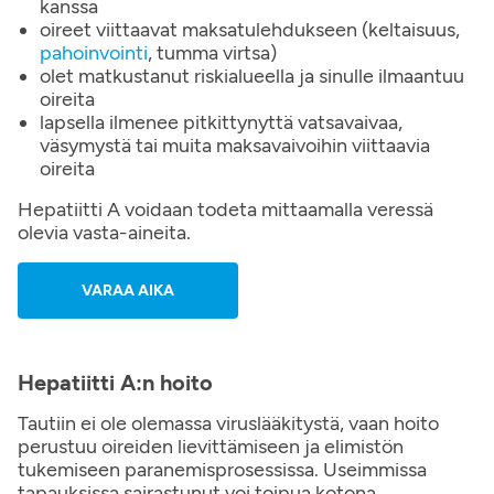
kanssa
oireet viittaavat maksatulehdukseen (keltaisuus,
pahoinvointi
, tumma virtsa)
olet matkustanut riskialueella ja sinulle ilmaantuu
oireita
lapsella ilmenee pitkittynyttä vatsavaivaa,
väsymystä tai muita maksavaivoihin viittaavia
oireita
Hepatiitti A voidaan todeta mittaamalla veressä
olevia vasta-aineita.
VARAA AIKA
Hepatiitti A:n hoito
Tautiin ei ole olemassa viruslääkitystä, vaan hoito
perustuu oireiden lievittämiseen ja elimistön
tukemiseen paranemisprosessissa. Useimmissa
tapauksissa sairastunut voi toipua kotona.