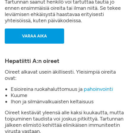
Tartunnan saanut henkilö voi tartuttaa tautia jo
ennen ensimmäisiä oireita tai ilman niitä. Se tekee
leviämisen ehkäisystä haastavaa erityisesti
yhteisöissä, kuten päiväkodeissa.
VARAA AIKA
Hepatiitti A:n oireet
Oireet alkavat usein äkillisesti. Yleisimpiä oireita
ovat:
Esioireina ruokahaluttomuus ja
pahoinvointi
Kuume
Ihon ja silmänvalkuaisten keltaisuus
Oireet kestävät yleensä alle kaksi kuukautta, mutta
toipuminen taudista voi joskus pitkittyä. Tartunnan
jälkeen elimistö kehittää elinikäisen immuniteetin
virusta vastaan.