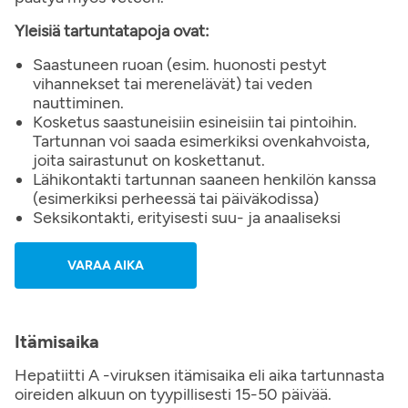
Yleisiä tartuntatapoja ovat:
Saastuneen ruoan (esim. huonosti pestyt
vihannekset tai merenelävät) tai veden
nauttiminen.
Kosketus saastuneisiin esineisiin tai pintoihin.
Tartunnan voi saada esimerkiksi ovenkahvoista,
joita sairastunut on koskettanut.
Lähikontakti tartunnan saaneen henkilön kanssa
(esimerkiksi perheessä tai päiväkodissa)
Seksikontakti, erityisesti suu- ja anaaliseksi
VARAA AIKA
Itämisaika
Hepatiitti A -viruksen itämisaika eli aika tartunnasta
oireiden alkuun on tyypillisesti 15-50 päivää.