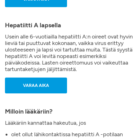
Hepatiitti A lapsella
Usein alle 6-vuotiailla hepatiitti A:n oireet ovat hyvin
lieviä tai puuttuvat kokonaan, vaikka virus erittyy
ulosteeseen ja lapsi voi tartuttaa muita. Tästä syystä
hepatiitti A voi levitä nopeasti esimerkiksi
päiväkodeissa. Lasten oireettomuus voi vaikeuttaa
tartuntaketjujen jäljittämistä.
VARAA AIKA
Milloin lääkäriin?
Lääkäriin kannattaa hakeutua, jos
olet ollut lähikontaktissa hepatiitti A -potilaan