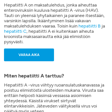
Hepatiitti A on maksatulehdus, jonka aiheuttaa
enteroviruksiin kuuluva hepatiitti A ‑virus (HAV).
Tauti on yleensä lyhytaikainen ja paranee itsestään,
varsinkin lapsilla. Ikääntyminen lisää vakavan
maksatulehduksen vaaraa. Toisin kuin
hepatiitti B
ja
hepatiitti C
, hepatiitti A ei kuitenkaan aiheuta
kroonista maksasairautta eikä jää elimistöön
pysyvästi.
VARAA AIKA
Miten hepatiitti A tarttuu?
Hepatiitti A -virus viihtyy ruoansulatuskanavassa ja
poistuu elimistöstä ulosteiden mukana. Virusta saa
erittäin helposti käsiinsä vessassa asioimisen
yhteydessä. Käsistä virukset siirtyvät
elintarvikkeisiin. Jäteveden välityksellä virus voi
päätyä myös veteen.