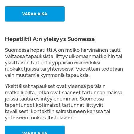
VARAA AIKA
Hepatiitti A:n yleisyys Suomessa
Suomessa hepatiitti A on melko harvinainen tauti.
Valtaosa tapauksista liittyy ulkomaanmatkoihin tai
yksittäisiin tartuntaryppäisiin esimerkiksi
ruokaketjuissa tai yhteisöissä. Vuosittain todetaan
vain muutamia kymmeniä tapauksia.
Yksittäiset tapaukset ovat yleensä peräisin
matkailijoilta, jotka ovat saaneet tartunnan maissa,
joissa tautia esiintyy enemmän. Suomessa
tapahtuneet kotimaiset tartunnat liittyvät
tavallisesti kontaktiin sairastuneen kanssa tai
yhteiseen ruoka-altistukseen.
VARAA AIKA