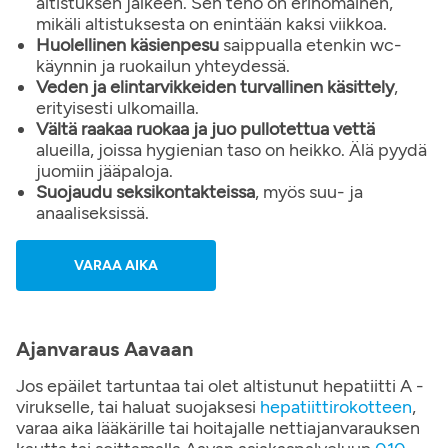
altistuksen jälkeen. Sen teho on erinomainen,
mikäli altistuksesta on enintään kaksi viikkoa.
Huolellinen käsienpesu
saippualla etenkin wc-
käynnin ja ruokailun yhteydessä.
Veden ja elintarvikkeiden turvallinen käsittely
,
erityisesti ulkomailla.
Vältä raakaa ruokaa
ja juo pullotettua vettä
alueilla, joissa hygienian taso on heikko. Älä pyydä
juomiin jääpaloja.
Suojaudu seksikontakteissa
, myös suu- ja
anaaliseksissä.
VARAA AIKA
Ajanvaraus Aavaan
Jos epäilet tartuntaa tai olet altistunut hepatiitti A -
virukselle, tai haluat suojaksesi
hepatiittirokotteen
,
varaa aika lääkärille tai hoitajalle nettiajanvarauksen