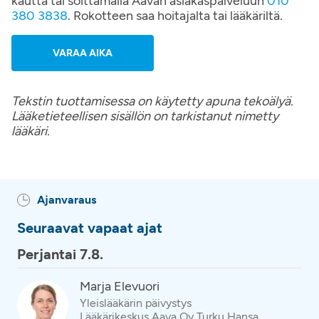
kautta tai soittamalla Aavan asiakaspalveluun
010
380 3838
. Rokotteen saa hoitajalta tai lääkäriltä.
VARAA AIKA
Tekstin tuottamisessa on käytetty apuna tekoälyä.
Lääketieteellisen sisällön on tarkistanut nimetty
lääkäri.
Ajanvaraus
Seuraavat vapaat ajat
Perjantai 7.8.
Marja Elevuori
Yleislääkärin päivystys
Lääkärikeskus Aava Oy Turku Hansa