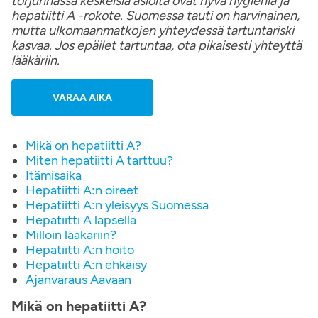
torjunnassa keskeisiä asioita ovat hyvä hygienia ja
hepatiitti A -rokote. Suomessa tauti on harvinainen,
mutta ulkomaanmatkojen yhteydessä tartuntariski
kasvaa. Jos epäilet tartuntaa, ota pikaisesti yhteyttä
lääkäriin.
VARAA AIKA
Mikä on hepatiitti A?
Miten hepatiitti A tarttuu?
Itämisaika
Hepatiitti A:n oireet
Hepatiitti A:n yleisyys Suomessa
Hepatiitti A lapsella
Milloin lääkäriin?
Hepatiitti A:n hoito
Hepatiitti A:n ehkäisy
Ajanvaraus Aavaan
Mikä on hepatiitti A?