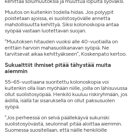
kehittää solumuutoksia ja muuttua lopulta syöväksi.
Muutos on kuitenkin todella hidas. Jos polyypit
poistetaan ajoissa, ei suolistosyövälle annetta
mahdollisuutta kehittyä. Siksi kolonoskopia antaa
syöpää vastaan luotettavan suojan.
”Muutoksen hitauden vuoksi alle 40-vuotiailla on
erittäin harvoin mahasuolikanavan syöpiä. Ne
tarvitsevat aikaa kehittyäkseen”, Koskenpato kertoo.
Sukualttiit ihmiset pitää tähystää muita
aiemmin
55–65-vuotiaana suoritettu kolonoskopia voi
kuitenkin olla liian myöhään niille, joilla on lähisuvussa
ollut suolistosyöpää. Henkilö kuuluu riskiryhmään, jos
äidillä, isällä tai sisaruksella on ollut paksusuolen
syöpä.
”Jos perheessä on selvä päällekäyvä sukuriski
suolistosyövästä, seulonnat pitää aloittaa aiemmin.
Suomessa suositellaan, että näille henkilöille