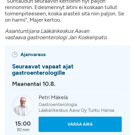
”Suhtaudun seuraaviin kertoihin nyt paljon
rennommin. Edesmennyt äitini ei koskaan tullut
toimenpiteeseen, koska arasteli sitä niin paljon. Se
on harmi”, Majer kertoo.
Asiantuntijana Lääkärikeskus Aavan
vastaava gastroenterologi Jari Koskenpato.
Ajanvaraus
Seuraavat vapaat ajat
gastroenterologille
Maanantai 10.8.
Petri Mäkelä
Gastroenterologia
Lääkärikeskus Aava Oy Turku Hansa
15:00
VARAA AIKA
30 min