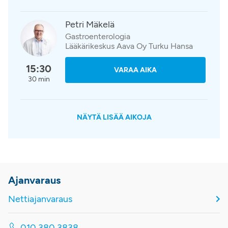
Petri Mäkelä
Gastroenterologia
Lääkärikeskus Aava Oy Turku Hansa
15:30
VARAA AIKA
30 min
NÄYTÄ LISÄÄ AIKOJA
Ajanvaraus
Nettiajanvaraus
010 380 3838