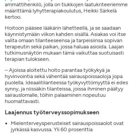
ammattihenkilö, jolla on tiukkojen laatukriteeriemme
määrittämä lyhytterapiakoulutus, Heikki Särkelä
kertoo.
Hoitoon pääsee lääkärin lähetteellä, ja se saadaan
käynnistymään viikon kahden sisällä. Asiakas voi itse
valita omaan tilanteeseensa ja tarpeisiinsa sopivan
terapeutin sekä paikan, jossa haluaa asioida. Laajan
tutkimusnäytön mukaan tämä vaikuttaa suotuisasti
terapian tulokseen.
– Ajoissa aloitettu hoito parantaa työkykyä ja
hyvinvointia sekä vähentää sairauspoissaoloja jopa
puolella. Ideaalitilanteessa työkyvyttömyyttä ei edes
synny, ja niissäkin tilanteissa, joissa ihminen päätyy
sairauslomalle, töihin palaaminen nopeutuu
huomattavasti.
Laajennus työterveyssopimukseen
Mielenterveysperusteiset sairauspoissaolot ovat
jyrkässä kasvussa. Yli 60 prosenttia