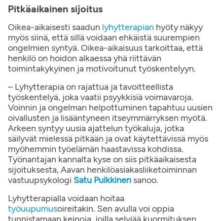
Pitkäaikainen sijoitus
Oikea-aikaisesti saadun
lyhytterapian
hyöty näkyy
myös siinä, että sillä voidaan ehkäistä suurempien
ongelmien syntyä. Oikea-aikaisuus tarkoittaa, että
henkilö on hoidon alkaessa yhä riittävän
toimintakykyinen ja motivoitunut työskentelyyn.
– Lyhytterapia on rajattua ja tavoitteellista
työskentelyä, joka vaatii psyykkisiä voimavaroja.
Voinnin ja ongelman helpottuminen tapahtuu uusien
oivallusten ja lisääntyneen itseymmärryksen myötä.
Arkeen syntyy uusia ajattelun työkaluja, jotka
säilyvät mielessä pitkään ja ovat käytettävissä myös
myöhemmin työelämän haastavissa kohdissa.
Työnantajan kannalta kyse on siis pitkäaikaisesta
sijoituksesta, Aavan henkilöasiakasliiketoiminnan
vastuupsykologi
Satu Pulkkinen
sanoo.
Lyhytterapialla voidaan hoitaa
työuupumus
oireitakin. Sen avulla voi oppia
tunnistamaan keinoja, joilla selviää kuormituksen