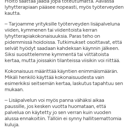
Hoito saattaa jäädä jopa toteutumatta. Aavassa
lyhytterapiaan pääsee nopeasti, myös työterveyden
kautta.
– Tarjoamme yrityksille työterveyden lisäpalveluna
viiden, kymmenen tai viidentoista kerran
lyhytterapiakokonaisuuksia. Paras teho on
pidemmissä hoidoissa. Tutkimukset osoittavat, että
selvät hyödyt saadaan kahdeksan käynnin jälkeen.
Siksi suosittelemme kymmentä tai viittätoista
kertaa, mutta joissakin tilanteissa viisikin voi riittää.
Kokonaisuus määrittää käyntien enimmäismäärän.
Mikäli henkilö käyttää kokonaisuudesta vain
esimerkiksi seitsemän kertaa, laskutus tapahtuu sen
mukaan.
– Lisäpalvelun voi myös panna vähäksi aikaa
paussille, jos kesken vuotta huomataan, että
palvelua on käytetty jo sen verran kuin vuoden
alussa ennakoitiin. Tällöin ei synny hallitsemattomia
kuluja.