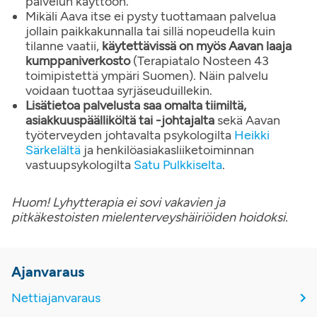
palvelun käyttöön.
Mikäli Aava itse ei pysty tuottamaan palvelua
jollain paikkakunnalla tai sillä nopeudella kuin
tilanne vaatii,
käytettävissä on myös Aavan laaja
kumppaniverkosto
(Terapiatalo Nosteen 43
toimipistettä ympäri Suomen). Näin palvelu
voidaan tuottaa syrjäseuduillekin.
Lisätietoa palvelusta saa omalta tiimiltä,
asiakkuuspäälliköltä tai -johtajalta
sekä Aavan
työterveyden johtavalta psykologilta
Heikki
Särkelältä
ja henkilöasiakasliiketoiminnan
vastuupsykologilta
Satu Pulkkiselta
.
Huom! Lyhytterapia ei sovi vakavien ja
pitkäkestoisten mielenterveyshäiriöiden hoidoksi.
Ajanvaraus
Nettiajanvaraus