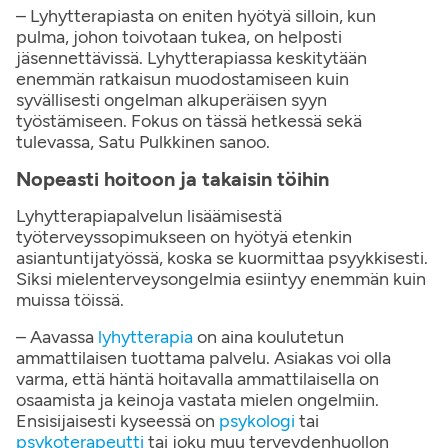
– Lyhytterapiasta on eniten hyötyä silloin, kun
pulma, johon toivotaan tukea, on helposti
jäsennettävissä. Lyhytterapiassa keskitytään
enemmän ratkaisun muodostamiseen kuin
syvällisesti ongelman alkuperäisen syyn
työstämiseen. Fokus on tässä hetkessä sekä
tulevassa, Satu Pulkkinen sanoo.
Nopeasti hoitoon ja takaisin töihin
Lyhytterapiapalvelun lisäämisestä
työterveyssopimukseen on hyötyä etenkin
asiantuntijatyössä, koska se kuormittaa psyykkisesti.
Siksi mielenterveysongelmia esiintyy enemmän kuin
muissa töissä.
– Aavassa
lyhytterapia
on aina koulutetun
ammattilaisen tuottama palvelu. Asiakas voi olla
varma, että häntä hoitavalla ammattilaisella on
osaamista ja keinoja vastata mielen ongelmiin.
Ensisijaisesti kyseessä on
psykologi
tai
psykoterapeutti
tai joku muu terveydenhuollon