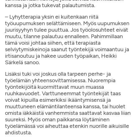
kanssa ja jotka tukevat palautumista.
– Lyhytterapia yksin ei kuitenkaan riitä
työuupumuksen selättämiseen. Myös uupumuksen
juurisyyhyn tulee puuttua. Jos työolosuhteet eivät
muutu, tilanne palautuu ennalleen. Pahimmillaan
tämä voisi johtaa siihen, että terapiasta
selviytymiskeinoja saanut työntekijä voimaantuu ja
irtisanoutuu ja hakee uuden työpaikan, Heikki
Särkelä sanoo.
Lisäksi tuki voi joskus olla tarpeen perhe- ja
työelämän yhteensovittamisessa. Nuorempia
työntekijöitä kuormittavat muun muassa
ruuhkavuodet. Varttuneemmat työntekijät taas
voivat kipuilla esimerkiksi ikääntymisensä ja
muuttuneen elämäntilanteensa kanssa, tai huolet
omista iäkkäistä vanhemmista saattavat kasvaa liian
suureksi. Myös oman paikkansa löytäminen
työelämässä voi aiheuttaa etenkin nuorille aikuisille
ahdistusta.