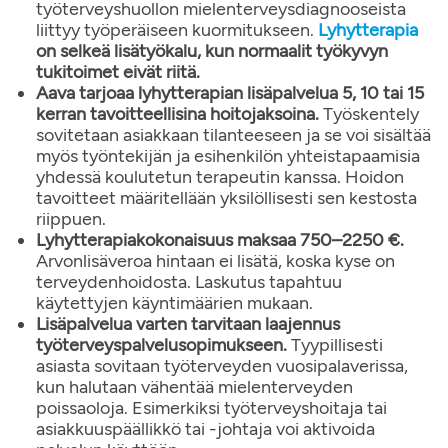
työterveyshuollon mielenterveysdiagnooseista
liittyy työperäiseen kuormitukseen.
Lyhytterapia
on selkeä lisätyökalu, kun normaalit työkyvyn
tukitoimet eivät riitä.
Aava tarjoaa lyhytterapian lisäpalvelua 5, 10 tai 15
kerran tavoitteellisina hoitojaksoina.
Työskentely
sovitetaan asiakkaan tilanteeseen ja se voi sisältää
myös työntekijän ja esihenkilön yhteistapaamisia
yhdessä koulutetun terapeutin kanssa. Hoidon
tavoitteet määritellään yksilöllisesti sen kestosta
riippuen.
Lyhytterapiakokonaisuus maksaa 750–2250 €.
Arvonlisäveroa hintaan ei lisätä, koska kyse on
terveydenhoidosta. Laskutus tapahtuu
käytettyjen käyntimäärien mukaan.
Lisäpalvelua varten tarvitaan laajennus
työterveyspalvelusopimukseen.
Tyypillisesti
asiasta sovitaan työterveyden vuosipalaverissa,
kun halutaan vähentää mielenterveyden
poissaoloja. Esimerkiksi työterveyshoitaja tai
asiakkuuspäällikkö tai -johtaja voi aktivoida