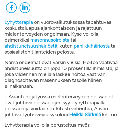
Lyhytterapia
on vuorovaikutuksessa tapahtuvaa
keskusteluapua ajankohtaiseen ja rajattuun
mielenterveyden ongelmaan. Kyse voi olla
esimerkiksi
masennusoireista
tai
ahdistuneisuushäiriöstä
, kuten
paniikkihäiriöstä
tai
sosiaalisten tilanteiden pelosta.
Nämä ongelmat ovat varsin yleisiä. Hoitoa vaativaa
ahdistuneisuutta on jopa 10 prosentilla ihmisistä, ja
joka viidennen mieliala laskee hoitoa vaativan,
diagnosoitavan masennuksen tasolle hänen
elinaikanaan.
– Asiantuntijatyössä mielenterveyden poissaolot
ovat johtava poissaolojen syy. Lyhytterapialla
poissaoloja voidaan tutkitusti vähentää, Aavan
johtava työterveyspsykologi
Heikki Särkelä
kertoo.
Lyhytterapia voi olla perusteltua myös