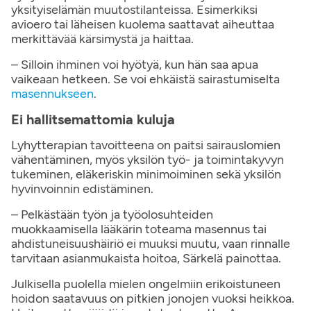
yksityiselämän muutostilanteissa. Esimerkiksi
avioero tai läheisen kuolema saattavat aiheuttaa
merkittävää kärsimystä ja haittaa.
– Silloin ihminen voi hyötyä, kun hän saa apua
vaikeaan hetkeen. Se voi ehkäistä sairastumiselta
masennukseen
.
Ei hallitsemattomia kuluja
Lyhytterapian tavoitteena on paitsi sairauslomien
vähentäminen, myös yksilön työ- ja toimintakyvyn
tukeminen, eläkeriskin minimoiminen sekä yksilön
hyvinvoinnin edistäminen.
– Pelkästään työn ja työolosuhteiden
muokkaamisella lääkärin toteama masennus tai
ahdistuneisuushäiriö ei muuksi muutu, vaan rinnalle
tarvitaan asianmukaista hoitoa, Särkelä painottaa.
Julkisella puolella mielen ongelmiin erikoistuneen
hoidon saatavuus on pitkien jonojen vuoksi heikkoa.