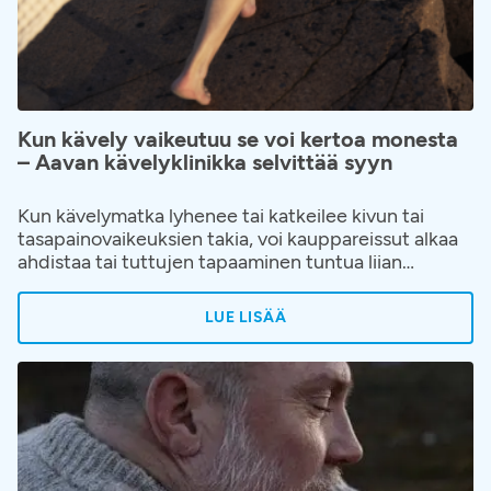
Kun kävely vaikeutuu se voi kertoa monesta
– Aavan kävelyklinikka selvittää syyn
Kun kävelymatka lyhenee tai katkeilee kivun tai
tasapainovaikeuksien takia, voi kauppareissut alkaa
ahdistaa tai tuttujen tapaaminen tuntua liian
vaativalta. Elämänpiiri alkaa pienentyä hiljalleen ja
kävelyn hankaloituminen hyväksytään helposti
LUE LISÄÄ
osaksi ikääntymistä tai elämää. Kävelyvaikeuksiin ja
niiden juurisyihin on kuitenkin saatavilla apua.
Aavaan on avattu kävelyklinikka, jonne voi hakeutua
ilman lähetettä, kun kävely on alkanut rajoittaa
elämää.