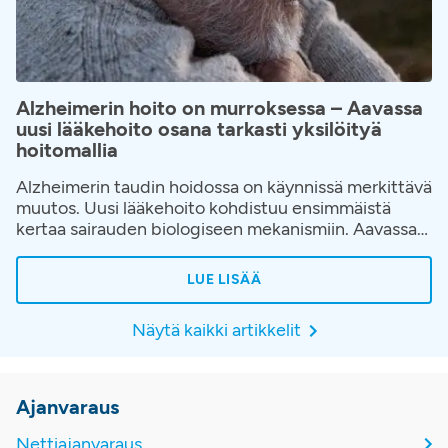
Alzheimerin hoito on murroksessa – Aavassa
uusi lääkehoito osana tarkasti yksilöityä
hoitomallia
Alzheimerin taudin hoidossa on käynnissä merkittävä
muutos. Uusi lääkehoito kohdistuu ensimmäistä
kertaa sairauden biologiseen mekanismiin. Aavassa
hoito toteutetaan osana huolellisesti rakennettua
hoitopolkua, jossa korostuvat oikea-aikainen
LUE LISÄÄ
diagnostiikka, potilaan yksilöllinen arviointi ja jatkuva
seuranta hoidon aikana.
Näytä kaikki artikkelit
Ajanvaraus
Nettiajanvaraus