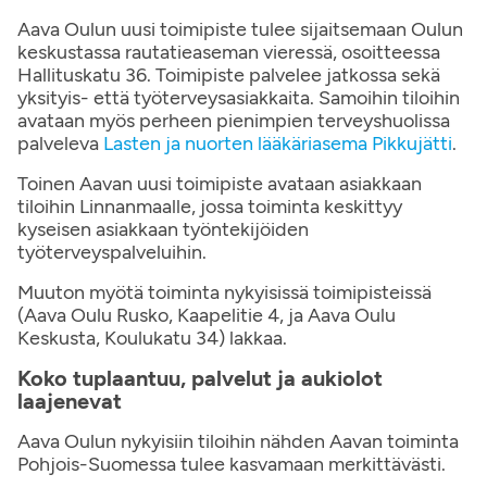
Aava Oulun uusi toimipiste tulee sijaitsemaan Oulun
keskustassa rautatieaseman vieressä, osoitteessa
Hallituskatu 36. Toimipiste palvelee jatkossa sekä
yksityis- että työterveysasiakkaita. Samoihin tiloihin
avataan myös perheen pienimpien terveyshuolissa
palveleva
Lasten ja nuorten lääkäriasema Pikkujätti
.
Toinen Aavan uusi toimipiste avataan asiakkaan
tiloihin Linnanmaalle, jossa toiminta keskittyy
kyseisen asiakkaan työntekijöiden
työterveyspalveluihin.
Muuton myötä toiminta nykyisissä toimipisteissä
(Aava Oulu Rusko, Kaapelitie 4, ja Aava Oulu
Keskusta, Koulukatu 34) lakkaa.
Koko tuplaantuu, palvelut ja aukiolot
laajenevat
Aava Oulun nykyisiin tiloihin nähden Aavan toiminta
Pohjois-Suomessa tulee kasvamaan merkittävästi.