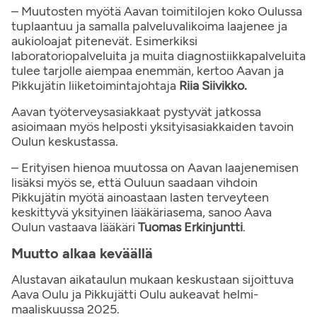
– Muutosten myötä Aavan toimitilojen koko Oulussa
tuplaantuu ja samalla palveluvalikoima laajenee ja
aukioloajat pitenevät. Esimerkiksi
laboratoriopalveluita ja muita diagnostiikkapalveluita
tulee tarjolle aiempaa enemmän, kertoo Aavan ja
Pikkujätin liiketoimintajohtaja
Riia Siivikko.
Aavan työterveysasiakkaat pystyvät jatkossa
asioimaan myös helposti yksityisasiakkaiden tavoin
Oulun keskustassa.
– Erityisen hienoa muutossa on Aavan laajenemisen
lisäksi myös se, että Ouluun saadaan vihdoin
Pikkujätin myötä ainoastaan lasten terveyteen
keskittyvä yksityinen lääkäriasema, sanoo Aava
Oulun vastaava lääkäri
Tuomas Erkinjuntti
.
Muutto alkaa keväällä
Alustavan aikataulun mukaan keskustaan sijoittuva
Aava Oulu ja Pikkujätti Oulu aukeavat helmi-
maaliskuussa 2025.