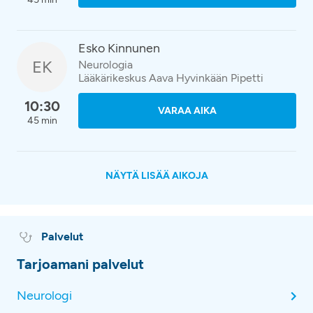
Esko Kinnunen
EK
Neurologia
Lääkärikeskus Aava Hyvinkään Pipetti
10:30
VARAA AIKA
45 min
NÄYTÄ LISÄÄ AIKOJA
Palvelut
Tarjoamani palvelut
Neurologi