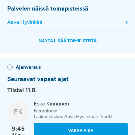
Palvelen näissä toimipisteissä
Aava Hyvinkää
NÄYTÄ LISÄÄ TOIMIPISTEITÄ
Ajanvaraus
Seuraavat vapaat ajat
Tiistai 11.8.
Esko Kinnunen
EK
Neurologia
Lääkärikeskus Aava Hyvinkään Pipetti
9:45
VARAA AIKA
45 min