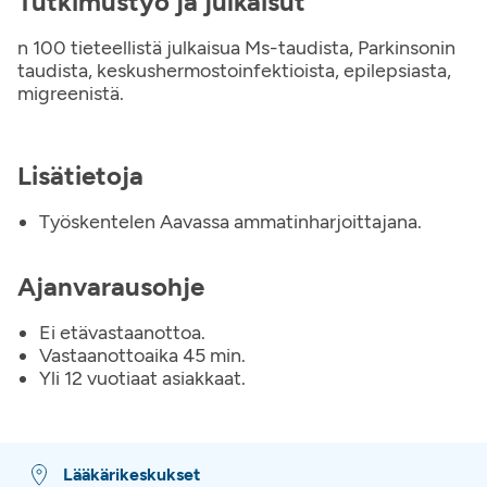
Tutkimustyö ja julkaisut
n 100 tieteellistä julkaisua Ms-taudista, Parkinsonin
taudista, keskushermostoinfektioista, epilepsiasta,
migreenistä.
Lisätietoja
Työskentelen Aavassa ammatinharjoittajana.
Ajanvarausohje
Ei etävastaanottoa.
Vastaanottoaika 45 min.
Yli 12 vuotiaat asiakkaat.
Lääkärikeskukset