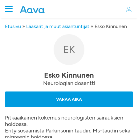
Etusivu
»
Lääkärit ja muut asiantuntijat
»
Esko Kinnunen
EK
Esko Kinnunen
Neurologian dosentti
VARAA AIKA
Pitkäaikainen kokemus neurologisten sairauksien
hoidossa.
Erityisosaamista Parkinsonin taudin, Ms-taudin sekä
migreenin hoidossa.