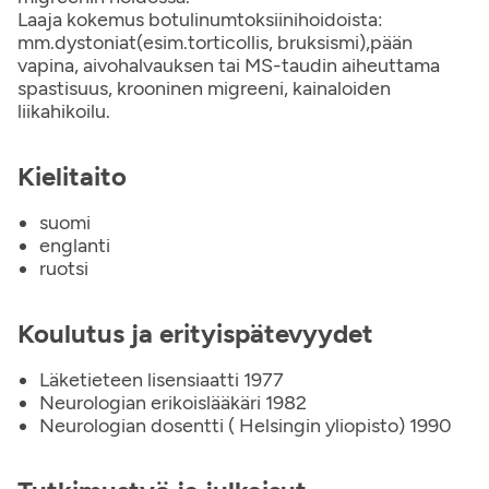
Laaja kokemus botulinumtoksiinihoidoista:
mm.dystoniat(esim.torticollis, bruksismi),pään
vapina, aivohalvauksen tai MS-taudin aiheuttama
spastisuus, krooninen migreeni, kainaloiden
liikahikoilu.
Kielitaito
suomi
englanti
ruotsi
Koulutus ja erityispätevyydet
Läketieteen lisensiaatti 1977
Neurologian erikoislääkäri 1982
Neurologian dosentti ( Helsingin yliopisto) 1990