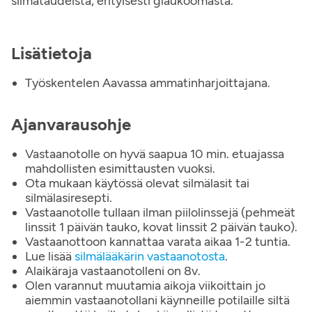
silmätaudeista, erityisesti glaukoomasta.
Lisätietoja
Työskentelen Aavassa ammatinharjoittajana.
Ajanvarausohje
Vastaanotolle on hyvä saapua 10 min. etuajassa
mahdollisten esimittausten vuoksi.
Ota mukaan käytössä olevat silmälasit tai
silmälasiresepti.
Vastaanotolle tullaan ilman piilolinssejä (pehmeät
linssit 1 päivän tauko, kovat linssit 2 päivän tauko).
Vastaanottoon kannattaa varata aikaa 1-2 tuntia.
Lue lisää
silmälääkärin vastaanotosta
.
Alaikäraja vastaanotolleni on 8v.
Olen varannut muutamia aikoja viikoittain jo
aiemmin vastaanotollani käynneille potilaille siltä