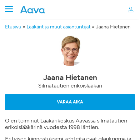
Etusivu
»
Lääkärit ja muut asiantuntijat
»
Jaana Hietanen
Jaana Hietanen
Silmätautien erikoislääkäri
VARAA AIKA
Olen toiminut Lääkärikeskus Aavassa silmätautien
erikoislääkärinä vuodesta 1998 lähtien.
Erityisen kiinnostukseni kohteita ovat glaukooma ja