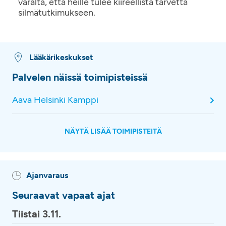
varalta, että heille tulee kiireellistä tarvetta
silmätutkimukseen.
Lääkärikeskukset
Palvelen näissä toimipisteissä
Aava Helsinki Kamppi
NÄYTÄ LISÄÄ TOIMIPISTEITÄ
Ajanvaraus
Seuraavat vapaat ajat
Tiistai 3.11.