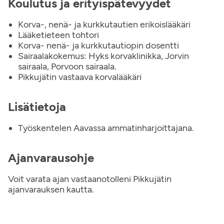
Koulutus ja erityispätevyydet
Korva-, nenä- ja kurkkutautien erikoislääkäri
Lääketieteen tohtori
Korva- nenä- ja kurkkutautiopin dosentti
Sairaalakokemus: Hyks korvaklinikka, Jorvin
sairaala, Porvoon sairaala.
Pikkujätin vastaava korvalääkäri
Lisätietoja
Työskentelen Aavassa ammatinharjoittajana.
Ajanvarausohje
Voit varata ajan vastaanotolleni Pikkujätin
ajanvarauksen kautta.