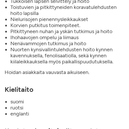
Tukkoisen lapsen selvittely ja hoito
Toistuvien ja pitkittyneiden koravatulehdusten
hoito lapsilla
Nielurisojen pienennysleikkaukset
Korvien putkitus toimenpiteet.
Pitkittyneen nuhan ja yskän tutkimus ja hoito
Ihohaavojen ompelu ja liimaus
Nenävammojen tutkimus ja hoito
Nuorten kynsivallintulehdusten hoito kynnen
kavennuksella, fenolisaatiolla, sekä kynnen
kiilaleikkauksella myös paikallispuudutuksella.
Hoidan asiakkaita vauvasta aikuiseen.
Kielitaito
suomi
ruotsi
englanti