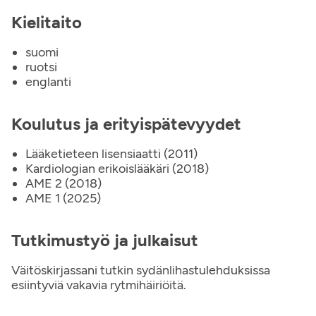
Kielitaito
suomi
ruotsi
englanti
Koulutus ja erityispätevyydet
Lääketieteen lisensiaatti (2011)
Kardiologian erikoislääkäri (2018)
AME 2 (2018)
AME 1 (2025)
Tutkimustyö ja julkaisut
Väitöskirjassani tutkin sydänlihastulehduksissa
esiintyviä vakavia rytmihäiriöitä.