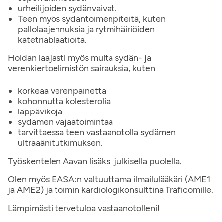
urheilijoiden sydänvaivat.
Teen myös sydäntoimenpiteitä, kuten
pallolaajennuksia ja rytmihäiriöiden
katetriablaatioita.
Hoidan laajasti myös muita sydän- ja
verenkiertoelimistön sairauksia, kuten
korkeaa verenpainetta
kohonnutta kolesterolia
läppävikoja
sydämen vajaatoimintaa
tarvittaessa teen vastaanotolla sydämen
ultraäänitutkimuksen.
Työskentelen Aavan lisäksi julkisella puolella.
Olen myös EASA:n valtuuttama ilmailulääkäri (AME1
ja AME2) ja toimin kardiologikonsulttina Traficomille.
Lämpimästi tervetuloa vastaanotolleni!