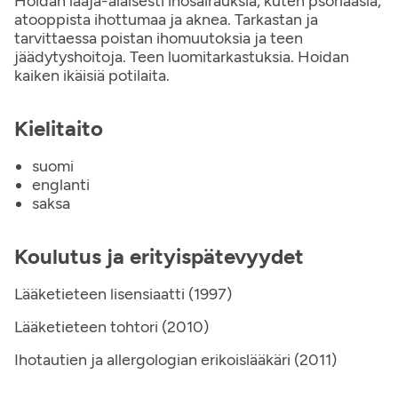
Hoidan laaja-alaisesti ihosairauksia, kuten psoriaasia,
atooppista ihottumaa ja aknea. Tarkastan ja
tarvittaessa poistan ihomuutoksia ja teen
jäädytyshoitoja. Teen luomitarkastuksia. Hoidan
kaiken ikäisiä potilaita.
Kielitaito
suomi
englanti
saksa
Koulutus ja erityispätevyydet
Lääketieteen lisensiaatti (1997)
Lääketieteen tohtori (2010)
Ihotautien ja allergologian erikoislääkäri (2011)