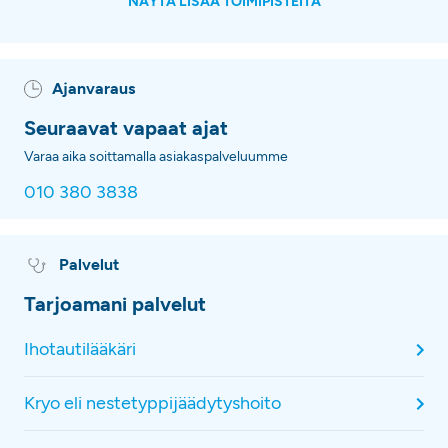
NÄYTÄ LISÄÄ TOIMIPISTEITÄ
Ajanvaraus
Seuraavat vapaat ajat
Varaa aika soittamalla asiakaspalveluumme
010 380 3838
Palvelut
Tarjoamani palvelut
Ihotautilääkäri
Kryo eli nestetyppijäädytyshoito