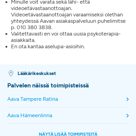
Minulle voit varata sekä lähi- että
videoetävastaanottoajan.
Videoetävastaanottoajan varaamiseksi olethan
yhteydessä Aavan asiakaspalveluun puhelimitse
p. 010 380 3838.
Valitettavasti en voi ottaa uusia psykoterapia-
asiakkaita.
En ota kantaa aselupa-asioihin.
Lääkärikeskukset
Palvelen näissä toimipisteissä
Aava Tampere Ratina
Aava Hämeenlinna
NÄYTÄ LISÄÄ TOIMIPISTEITÄ