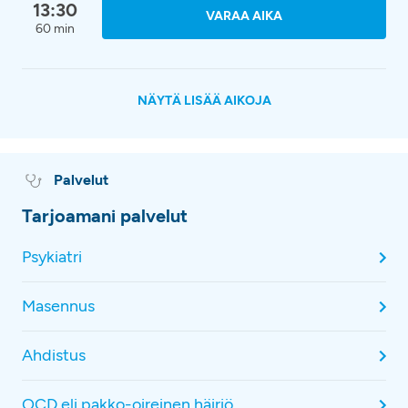
13:30
VARAA AIKA
60 min
NÄYTÄ LISÄÄ AIKOJA
Palvelut
Tarjoamani palvelut
Psykiatri
Masennus
Ahdistus
OCD eli pakko-oireinen häiriö