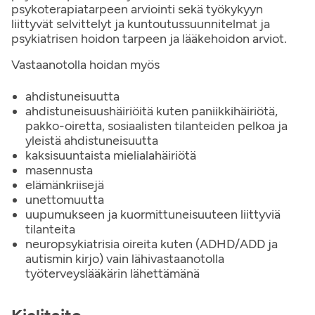
psykoterapiatarpeen arviointi sekä työkykyyn
liittyvät selvittelyt ja kuntoutussuunnitelmat ja
psykiatrisen hoidon tarpeen ja lääkehoidon arviot.
Vastaanotolla hoidan myös
ahdistuneisuutta
ahdistuneisuushäiriöitä kuten paniikkihäiriötä,
pakko-oiretta, sosiaalisten tilanteiden pelkoa ja
yleistä ahdistuneisuutta
kaksisuuntaista mielialahäiriötä
masennusta
elämänkriisejä
unettomuutta
uupumukseen ja kuormittuneisuuteen liittyviä
tilanteita
neuropsykiatrisia oireita kuten (ADHD/ADD ja
autismin kirjo) vain lähivastaanotolla
työterveyslääkärin lähettämänä