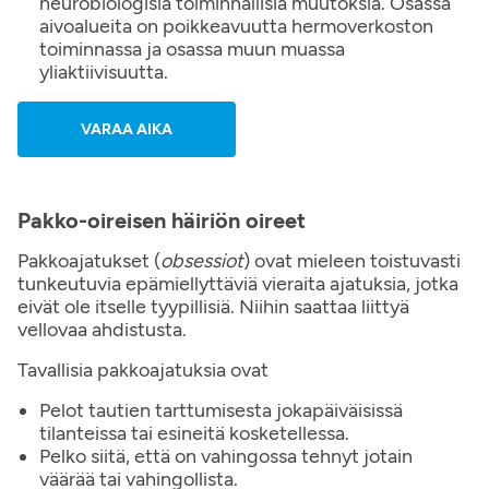
neurobiologisia toiminnallisia muutoksia. Osassa
aivoalueita on poikkeavuutta hermoverkoston
toiminnassa ja osassa muun muassa
yliaktiivisuutta.
VARAA AIKA
Pakko-oireisen häiriön oireet
Pakkoajatukset (
obsessiot
) ovat mieleen toistuvasti
tunkeutuvia epämiellyttäviä vieraita ajatuksia, jotka
eivät ole itselle tyypillisiä. Niihin saattaa liittyä
vellovaa ahdistusta.
Tavallisia pakkoajatuksia ovat
Pelot tautien tarttumisesta jokapäiväisissä
tilanteissa tai esineitä kosketellessa.
Pelko siitä, että on vahingossa tehnyt jotain
väärää tai vahingollista.