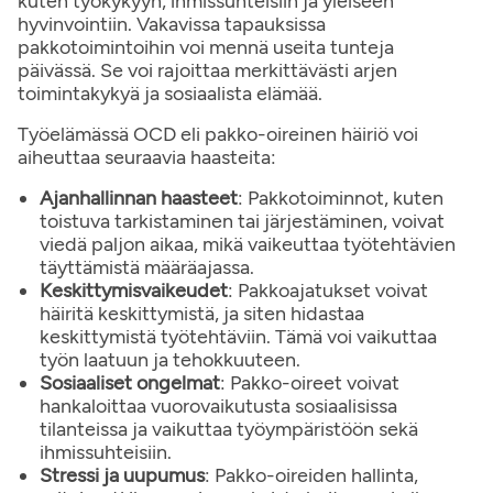
kuten työkykyyn, ihmissuhteisiin ja yleiseen
hyvinvointiin. Vakavissa tapauksissa
pakkotoimintoihin voi mennä useita tunteja
päivässä. Se voi rajoittaa merkittävästi arjen
toimintakykyä ja sosiaalista elämää.
Työelämässä OCD eli pakko-oireinen häiriö voi
aiheuttaa seuraavia haasteita:
Ajanhallinnan haasteet
: Pakkotoiminnot, kuten
toistuva tarkistaminen tai järjestäminen, voivat
viedä paljon aikaa, mikä vaikeuttaa työtehtävien
täyttämistä määräajassa.
Keskittymisvaikeudet
: Pakkoajatukset voivat
häiritä keskittymistä, ja siten hidastaa
keskittymistä työtehtäviin. Tämä voi vaikuttaa
työn laatuun ja tehokkuuteen.
Sosiaaliset ongelmat
: Pakko-oireet voivat
hankaloittaa vuorovaikutusta sosiaalisissa
tilanteissa ja vaikuttaa työympäristöön sekä
ihmissuhteisiin.
Stressi ja uupumus
: Pakko-oireiden hallinta,