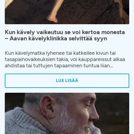
Kun kävely vaikeutuu se voi kertoa monesta
– Aavan kävelyklinikka selvittää syyn
Kun kävelymatka lyhenee tai katkeilee kivun tai
tasapainovaikeuksien takia, voi kauppareissut alkaa
ahdistaa tai tuttujen tapaaminen tuntua liian
vaativalta. Elämänpiiri alkaa pienentyä hiljalleen ja
kävelyn hankaloituminen hyväksytään helposti
LUE LISÄÄ
osaksi ikääntymistä tai elämää. Kävelyvaikeuksiin ja
niiden juurisyihin on kuitenkin saatavilla apua.
Aavaan on avattu kävelyklinikka, jonne voi hakeutua
ilman lähetettä, kun kävely on alkanut rajoittaa
elämää.