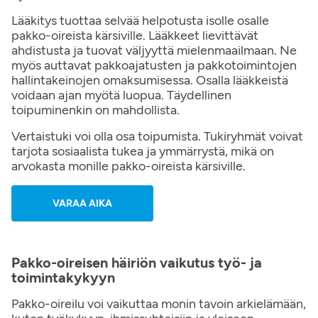
Lääkitys tuottaa selvää helpotusta isolle osalle
pakko-oireista kärsiville. Lääkkeet lievittävät
ahdistusta ja tuovat väljyyttä mielenmaailmaan. Ne
myös auttavat pakkoajatusten ja pakkotoimintojen
hallintakeinojen omaksumisessa. Osalla lääkkeistä
voidaan ajan myötä luopua. Täydellinen
toipuminenkin on mahdollista.
Vertaistuki voi olla osa toipumista. Tukiryhmät voivat
tarjota sosiaalista tukea ja ymmärrystä, mikä on
arvokasta monille pakko-oireista kärsiville.
VARAA AIKA
Pakko-oireisen häiriön vaikutus työ- ja
toimintakykyyn
Pakko-oireilu voi vaikuttaa monin tavoin arkielämään,