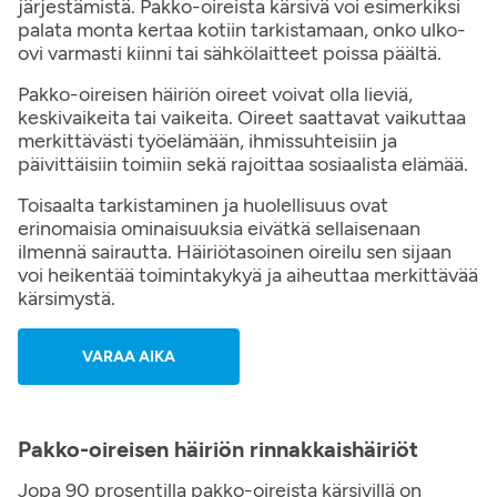
järjestämistä. Pakko-oireista kärsivä voi esimerkiksi
palata monta kertaa kotiin tarkistamaan, onko ulko-
ovi varmasti kiinni tai sähkölaitteet poissa päältä.
Pakko-oireisen häiriön oireet voivat olla lieviä,
keskivaikeita tai vaikeita. Oireet saattavat vaikuttaa
merkittävästi työelämään, ihmissuhteisiin ja
päivittäisiin toimiin sekä rajoittaa sosiaalista elämää.
Toisaalta tarkistaminen ja huolellisuus ovat
erinomaisia ominaisuuksia eivätkä sellaisenaan
ilmennä sairautta. Häiriötasoinen oireilu sen sijaan
voi heikentää toimintakykyä ja aiheuttaa merkittävää
kärsimystä.
VARAA AIKA
Pakko-oireisen häiriön rinnakkaishäiriöt
Jopa 90 prosentilla pakko-oireista kärsivillä on