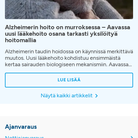
Alzheimerin hoito on murroksessa – Aavassa
uusi lääkehoito osana tarkasti yksilöityä
hoitomallia
Alzheimerin taudin hoidossa on käynnissä merkittävä
muutos. Uusi lääkehoito kohdistuu ensimmäistä
kertaa sairauden biologiseen mekanismiin. Aavassa
hoito toteutetaan osana huolellisesti rakennettua
hoitopolkua, jossa korostuvat oikea-aikainen
LUE LISÄÄ
diagnostiikka, potilaan yksilöllinen arviointi ja jatkuva
seuranta hoidon aikana.
Näytä kaikki artikkelit
Ajanvaraus