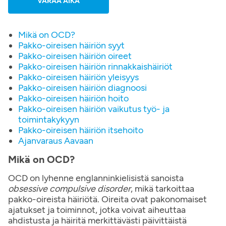
VARAA AIKA
Mikä on OCD?
Pakko-oireisen häiriön syyt
Pakko-oireisen häiriön oireet
Pakko-oireisen häiriön rinnakkaishäiriöt
Pakko-oireisen häiriön yleisyys
Pakko-oireisen häiriön diagnoosi
Pakko-oireisen häiriön hoito
Pakko-oireisen häiriön vaikutus työ- ja
toimintakykyyn
Pakko-oireisen häiriön itsehoito
Ajanvaraus Aavaan
Mikä on OCD?
OCD on lyhenne englanninkielisistä sanoista
obsessive compulsive disorder
, mikä tarkoittaa
pakko-oireista häiriötä. Oireita ovat pakonomaiset
ajatukset ja toiminnot, jotka voivat aiheuttaa
ahdistusta ja häiritä merkittävästi päivittäistä