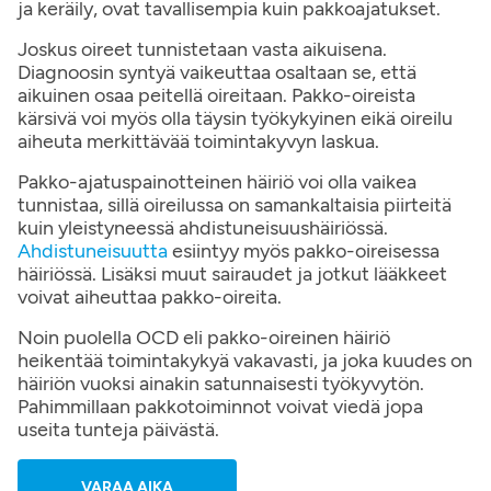
ja keräily, ovat tavallisempia kuin pakkoajatukset.
Joskus oireet tunnistetaan vasta aikuisena.
Diagnoosin syntyä vaikeuttaa osaltaan se, että
aikuinen osaa peitellä oireitaan. Pakko-oireista
kärsivä voi myös olla täysin työkykyinen eikä oireilu
aiheuta merkittävää toimintakyvyn laskua.
Pakko-ajatuspainotteinen häiriö voi olla vaikea
tunnistaa, sillä oireilussa on samankaltaisia piirteitä
kuin yleistyneessä ahdistuneisuushäiriössä.
Ahdistuneisuutta
esiintyy myös pakko-oireisessa
häiriössä. Lisäksi muut sairaudet ja jotkut lääkkeet
voivat aiheuttaa pakko-oireita.
Noin puolella OCD eli pakko-oireinen häiriö
heikentää toimintakykyä vakavasti, ja joka kuudes on
häiriön vuoksi ainakin satunnaisesti työkyvytön.
Pahimmillaan pakkotoiminnot voivat viedä jopa
useita tunteja päivästä.
VARAA AIKA