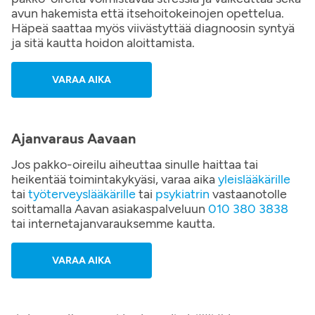
avun hakemista että itsehoitokeinojen opettelua.
Häpeä saattaa myös viivästyttää diagnoosin syntyä
ja sitä kautta hoidon aloittamista.
VARAA AIKA
Ajanvaraus Aavaan
Jos pakko-oireilu aiheuttaa sinulle haittaa tai
heikentää toimintakykyäsi, varaa aika
yleislääkärille
tai
työterveyslääkärille
tai
psykiatrin
vastaanotolle
soittamalla Aavan asiakaspalveluun
010 380 3838
tai internetajanvarauksemme kautta.
VARAA AIKA