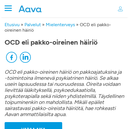
Etusivu
»
Palvelut
»
Mielenterveys
»
OCD eli pakko-
oireinen häiriö
OCD eli pakko-oireinen häiriö
OCD eli pakko-oireinen häiriö on pakkoajatuksina ja
-toimintoina ilmenevä psykiatrinen häiriö. Se alkaa
usein lapsuudessa tai nuoruudessa. Oireita voidaan
lievittää lääkityksellä, psykoedukaatiolla,
psykoterapialla sekä niiden yhdistelmillä. Täydellinen
toipuminenkin on mahdollista. Mikäli epäilet
sairastavasi pakko-oireista häiriötä, hae rohkeasti
Aavan ammattilaisilta apua.