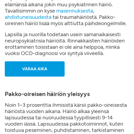
elämänsä aikana jokin muu psykiatrinen häiriö.
Tavallisimmin on kyse
masennuksesta
,
ahdistuneisuudesta
tai traumahäiriöstä. Pakko-
oireinen häiriö lisää myös alttiutta päihdeongelmille.
Lapsilla ja nuorilla todetaan usein samanaikaisesti
neuropsykiatrisia häiriöitä. Rinnakkaisten häiriöiden
erottaminen toisistaan ei ole aina helppoa, minkä
vuoksi OCD-diagnoosi voi syntyä viiveellä.
VARAA AIKA
Pakko-oireisen häiriön yleisyys
Noin 1–3 prosenttia ihmisistä kärsii pakko-oireisesta
häiriöstä vuoden aikana. Häiriö alkaa yleensä
lapsuudessa tai nuoruudessa tyypillisesti 9-14
vuoden iässä. Lapsuudessa pakkotoiminnot, kuten
toistuva peseminen, puhdistaminen, tarkistaminen