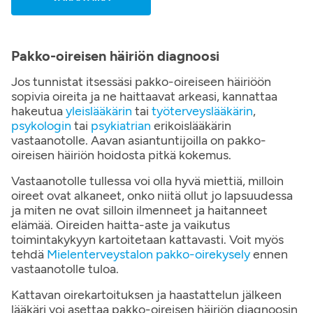
Pakko-oireisen häiriön diagnoosi
Jos tunnistat itsessäsi pakko-oireiseen häiriöön
sopivia oireita ja ne haittaavat arkeasi, kannattaa
hakeutua
yleislääkärin
tai
työterveyslääkärin
,
psykologin
tai
psykiatrian
erikoislääkärin
vastaanotolle. Aavan asiantuntijoilla on pakko-
oireisen häiriön hoidosta pitkä kokemus.
Vastaanotolle tullessa voi olla hyvä miettiä, milloin
oireet ovat alkaneet, onko niitä ollut jo lapsuudessa
ja miten ne ovat silloin ilmenneet ja haitanneet
elämää. Oireiden haitta-aste ja vaikutus
toimintakykyyn kartoitetaan kattavasti. Voit myös
tehdä
Mielenterveystalon pakko-oirekysely
ennen
vastaanotolle tuloa.
Kattavan oirekartoituksen ja haastattelun jälkeen
lääkäri voi asettaa pakko-oireisen häiriön diagnoosin