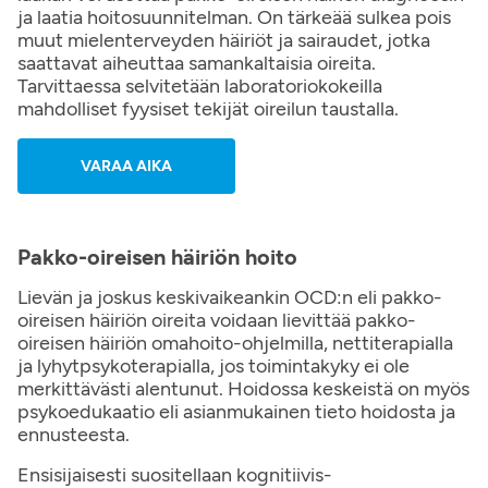
ja laatia hoitosuunnitelman. On tärkeää sulkea pois
muut mielenterveyden häiriöt ja sairaudet, jotka
saattavat aiheuttaa samankaltaisia oireita.
Tarvittaessa selvitetään laboratoriokokeilla
mahdolliset fyysiset tekijät oireilun taustalla.
VARAA AIKA
Pakko-oireisen häiriön hoito
Lievän ja joskus keskivaikeankin OCD:n eli pakko-
oireisen häiriön oireita voidaan lievittää pakko-
oireisen häiriön omahoito-ohjelmilla, nettiterapialla
ja lyhytpsykoterapialla, jos toimintakyky ei ole
merkittävästi alentunut. Hoidossa keskeistä on myös
psykoedukaatio eli asianmukainen tieto hoidosta ja
ennusteesta.
Ensisijaisesti suositellaan kognitiivis-