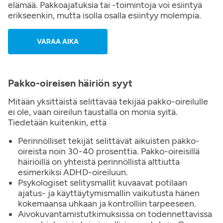
elämää. Pakkoajatuksia tai -toimintoja voi esiintyä
erikseenkin, mutta isolla osalla esiintyy molempia.
VARAA AIKA
Pakko-oireisen häiriön syyt
Mitään yksittäistä selittävää tekijää pakko-oireilulle
ei ole, vaan oireilun taustalla on monia syitä.
Tiedetään kuitenkin, että
Perinnölliset tekijät selittävät aikuisten pakko-
oireista noin 30-40 prosenttia. Pakko-oireisillä
häiriöillä on yhteistä perinnöllistä alttiutta
esimerkiksi ADHD-oireiluun.
Psykologiset selitysmallit kuvaavat potilaan
ajatus- ja käyttäytymismallin vaikutusta hänen
kokemaansa uhkaan ja kontrolliin tarpeeseen.
Aivokuvantamistutkimuksissa on todennettavissa