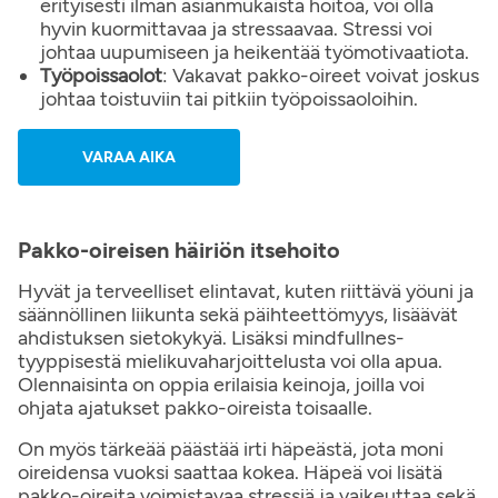
erityisesti ilman asianmukaista hoitoa, voi olla
hyvin kuormittavaa ja stressaavaa. Stressi voi
johtaa uupumiseen ja heikentää työmotivaatiota.
Työpoissaolot
: Vakavat pakko-oireet voivat joskus
johtaa toistuviin tai pitkiin työpoissaoloihin.
VARAA AIKA
Pakko-oireisen häiriön itsehoito
Hyvät ja terveelliset elintavat, kuten riittävä yöuni ja
säännöllinen liikunta sekä päihteettömyys, lisäävät
ahdistuksen sietokykyä. Lisäksi mindfullnes-
tyyppisestä mielikuvaharjoittelusta voi olla apua.
Olennaisinta on oppia erilaisia keinoja, joilla voi
ohjata ajatukset pakko-oireista toisaalle.
On myös tärkeää päästää irti häpeästä, jota moni
oireidensa vuoksi saattaa kokea. Häpeä voi lisätä
pakko-oireita voimistavaa stressiä ja vaikeuttaa sekä