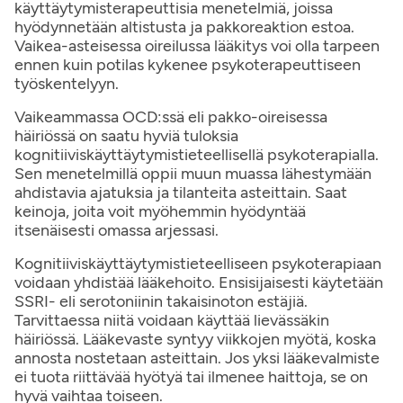
käyttäytymisterapeuttisia menetelmiä, joissa
hyödynnetään altistusta ja pakkoreaktion estoa.
Vaikea-asteisessa oireilussa lääkitys voi olla tarpeen
ennen kuin potilas kykenee psykoterapeuttiseen
työskentelyyn.
Vaikeammassa OCD:ssä eli pakko-oireisessa
häiriössä on saatu hyviä tuloksia
kognitiiviskäyttäytymistieteellisellä psykoterapialla.
Sen menetelmillä oppii muun muassa lähestymään
ahdistavia ajatuksia ja tilanteita asteittain. Saat
keinoja, joita voit myöhemmin hyödyntää
itsenäisesti omassa arjessasi.
Kognitiiviskäyttäytymistieteelliseen psykoterapiaan
voidaan yhdistää lääkehoito. Ensisijaisesti käytetään
SSRI- eli serotoniinin takaisinoton estäjiä.
Tarvittaessa niitä voidaan käyttää lievässäkin
häiriössä. Lääkevaste syntyy viikkojen myötä, koska
annosta nostetaan asteittain. Jos yksi lääkevalmiste
ei tuota riittävää hyötyä tai ilmenee haittoja, se on
hyvä vaihtaa toiseen.