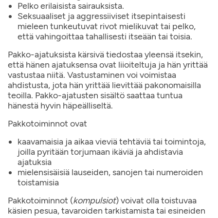
Pelko erilaisista sairauksista.
Seksuaaliset ja aggressiiviset itsepintaisesti
mieleen tunkeutuvat rivot mielikuvat tai pelko,
että vahingoittaa tahallisesti itseään tai toisia.
Pakko-ajatuksista kärsivä tiedostaa yleensä itsekin,
että hänen ajatuksensa ovat liioiteltuja ja hän yrittää
vastustaa niitä. Vastustaminen voi voimistaa
ahdistusta, jota hän yrittää lievittää pakonomaisilla
teoilla. Pakko-ajatusten sisältö saattaa tuntua
hänestä hyvin häpeälliseltä.
Pakkotoiminnot ovat
kaavamaisia ja aikaa vieviä tehtäviä tai toimintoja,
joilla pyritään torjumaan ikäviä ja ahdistavia
ajatuksia
mielensisäisiä lauseiden, sanojen tai numeroiden
toistamisia
Pakkotoiminnot (
kompulsiot
) voivat olla toistuvaa
käsien pesua, tavaroiden tarkistamista tai esineiden