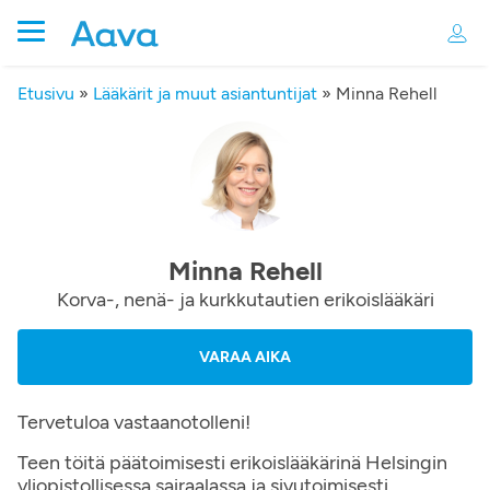
Etusivu
»
Lääkärit ja muut asiantuntijat
»
Minna Rehell
Minna Rehell
Korva-, nenä- ja kurkkutautien erikoislääkäri
VARAA AIKA
Tervetuloa vastaanotolleni!
Teen töitä päätoimisesti erikoislääkärinä Helsingin
yliopistollisessa sairaalassa ja sivutoimisesti