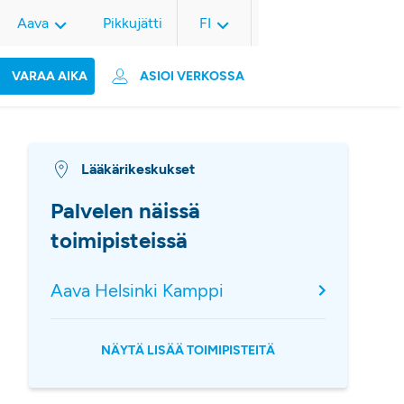
Aava
Pikkujätti
FI
VARAA AIKA
ASIOI VERKOSSA
Lääkärikeskukset
Palvelen näissä
toimipisteissä
Aava Helsinki Kamppi
NÄYTÄ LISÄÄ TOIMIPISTEITÄ