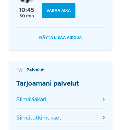
10:45
VARAA AIKA
30 min
NÄYTÄ LISÄÄ AIKOJA
Palvelut
Tarjoamani palvelut
Silmälääkäri
Silmätutkimukset