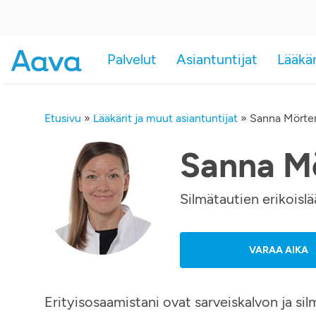
Palvelut
Asiantuntijat
Lääkä
Etusivu
»
Lääkärit ja muut asiantuntijat
»
Sanna Mört
Sanna M
Silmätautien erikoislä
VARAA AIKA
Erityisosaamistani ovat sarveiskalvon ja sil