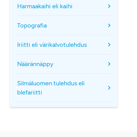
Harmaakaihi eli kaihi
Topografia
Iriitti eli värikalvotulehdus
Näärännäppy
Silmäluomen tulehdus eli
blefariitti