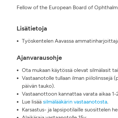
Fellow of the European Board of Ophthal
Lisätietoja
Työskentelen Aavassa ammatinharjoittaj
Ajanvarausohje
Ota mukaan käytössä olevat silmälasit tai 
Vastaanotolle tullaan ilman piilolinssejä (
päivän tauko).
Vastaanottoon kannattaa varata aikaa 1-2
Lue lisää
silmälääkärin vastaanotosta
.
Karsastus- ja lapsipotilaille suosittelen 
Alaikäraja vastaanotolle 15v.