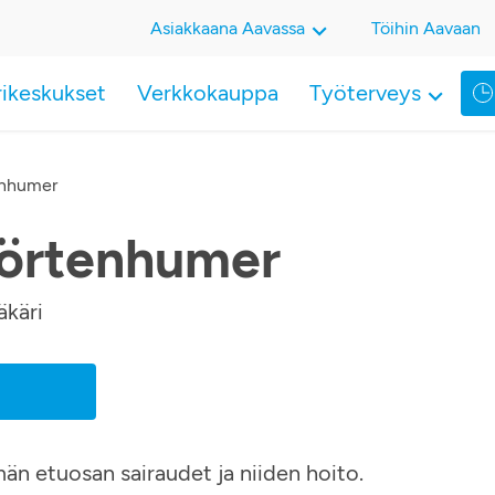
Asiakkaana Aavassa
Töihin Aavaan
rikeskukset
Verkkokauppa
Työterveys
enhumer
örtenhumer
äkäri
män etuosan sairaudet ja niiden hoito.