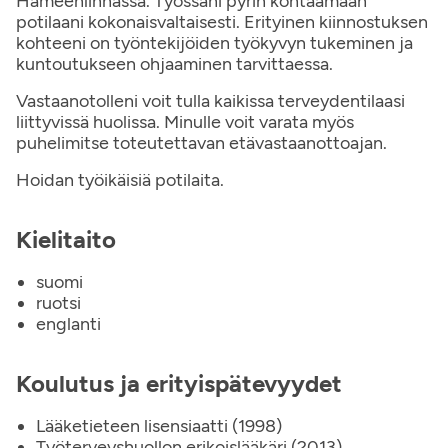
Hämeenlinnassa. Työssäni pyrin kohtaamaan
potilaani kokonaisvaltaisesti. Erityinen kiinnostuksen
kohteeni on työntekijöiden työkyvyn tukeminen ja
kuntoutukseen ohjaaminen tarvittaessa.
Vastaanotolleni voit tulla kaikissa terveydentilaasi
liittyvissä huolissa. Minulle voit varata myös
puhelimitse toteutettavan etävastaanottoajan.
Hoidan työikäisiä potilaita.
Kielitaito
suomi
ruotsi
englanti
Koulutus ja erityispätevyydet
Lääketieteen lisensiaatti (1998)
Työterveyshuollon erikoislääkäri (2013)