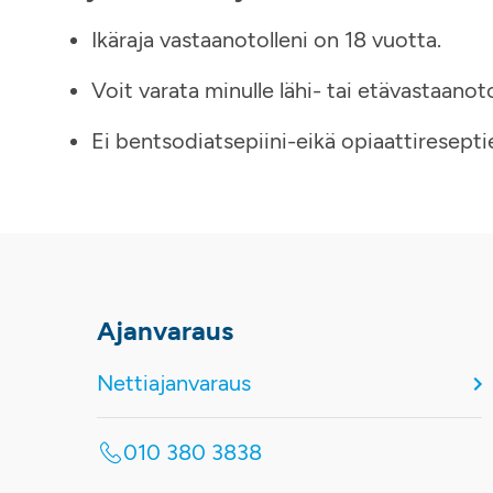
Ikäraja vastaanotolleni on 18 vuotta.
Voit varata minulle lähi- tai etävastaanot
Ei bentsodiatsepiini-eikä opiaattiresepti
Ajanvaraus
Nettiajanvaraus
010 380 3838