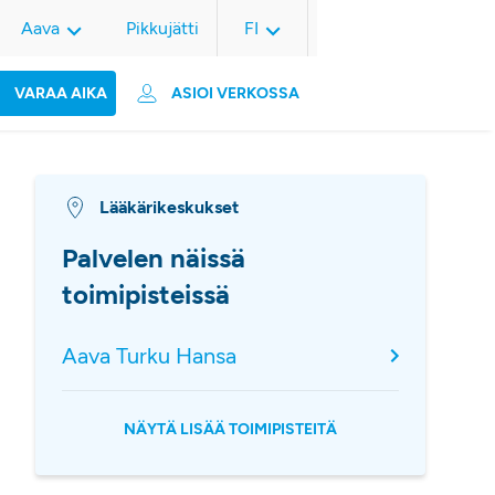
Aava
Pikkujätti
FI
VARAA AIKA
ASIOI VERKOSSA
Lääkärikeskukset
Palvelen näissä
toimipisteissä
Aava Turku Hansa
NÄYTÄ LISÄÄ TOIMIPISTEITÄ