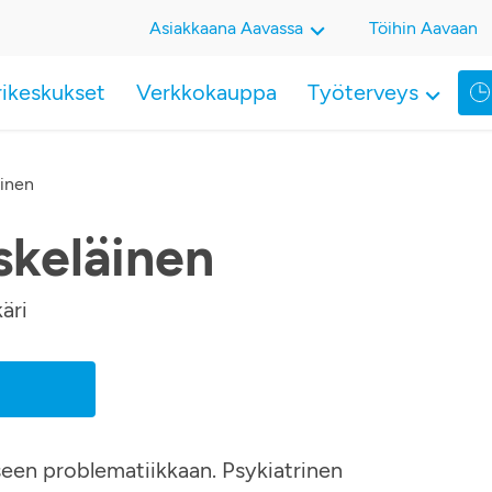
Asiakkaana Aavassa
Töihin Aavaan
rikeskukset
Verkkokauppa
Työterveys
äinen
skeläinen
äri
een problematiikkaan. Psykiatrinen