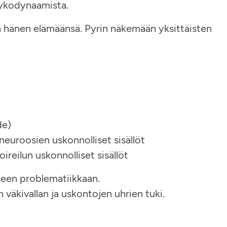
sykodynaamista.
ä hänen elämäänsä. Pyrin näkemään yksittäisten
de)
neuroosien uskonnolliset sisällöt
ireilun uskonnolliset sisällöt
een problematiikkaan.
väkivallan ja uskontojen uhrien tuki.