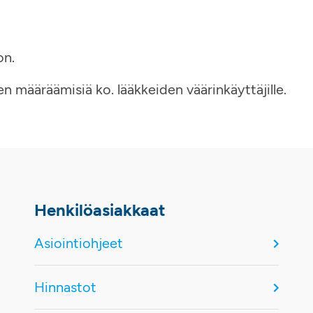
on.
en määräämisiä ko. lääkkeiden väärinkäyttäjille.
Henkilöasiakkaat
Asiointiohjeet
Hinnastot