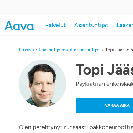
Palvelut
Asiantuntijat
Lääkä
Etusivu
»
Lääkärit ja muut asiantuntijat
»
Topi Jääskel
Topi Jää
Psykiatrian erikoislääk
VARAA AIKA
Olen perehtynyt runsaasti pakkoneuroottis