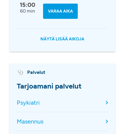
15:00
60 min
VARAA AIKA
NÄYTÄ LISÄÄ AIKOJA
Palvelut
Tarjoamani palvelut
Psykiatri
Masennus