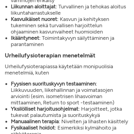
vammojen ehkäisy
Liikunnan aloittajat
: Turvallinen ja tehokas aloitus
liikuntaharrastukselle
Kasvuikäiset nuoret
: Kasvun ja kehityksen
tukeminen sekä turvallisen harjoittelun
ohjaaminen kasvunvaiheet huomioiden
Ikääntyneet
: Toimintakyvyn säilyttäminen ja
parantaminen
Urheilufysioterapian menetelmät
Urheilufysioterapiassa käytetään monipuolisia
menetelmiä, kuten
Fyysisen suorituskyvyn testaaminen
:
Liikkuvuuden, liikehallinnan ja voimatasojen
arviointi (esim. isometrisen lihasvoiman
mittaaminen, Return to sport -testaaminen)
Yksilölliset harjoitusohjelmat
: Harjoitteet, jotka
tukevat palautumista ja suorituskykyä
Manuaalinen terapia
: Nivelten ja lihasten käsittely
Fysikaaliset hoidot
: Esimerkiksi kylmähoito ja