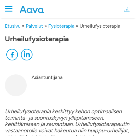
Etusivu
»
Palvelut
»
Fysioterapia
»
Urheilufysioterapia
Urheilufysioterapia
Asiantuntijana
Urheilufysioterapia keskittyy kehon optimaalisen
toiminta- ja suorituskyvyn ylläpitämiseen,
kehittämiseen ja seurantaan. Urheilufysioterapeutin
vastaanotolle voivat hakeutua niin huippu-urheilijat,