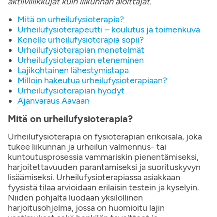
aktiiviliikkujat kuin liikunnan aloittajat.
Mitä on urheilufysioterapia?
Urheilufysioterapeutti – koulutus ja toimenkuva
Kenelle urheilufysioterapia sopii?
Urheilufysioterapian menetelmät
Urheilufysioterapian eteneminen
Lajikohtainen lähestymistapa
Milloin hakeutua urheilufysioterapiaan?
Urheilufysioterapian hyödyt
Ajanvaraus Aavaan
Mitä on urheilufysioterapia?
Urheilufysioterapia on fysioterapian erikoisala, joka
tukee liikunnan ja urheilun valmennus- tai
kuntoutusprosessia vammariskin pienentämiseksi,
harjoitettavuuden parantamiseksi ja suorituskyvyn
lisäämiseksi. Urheilufysioterapiassa asiakkaan
fyysistä tilaa arvioidaan erilaisin testein ja kyselyin.
Niiden pohjalta luodaan yksilöllinen
harjoitusohjelma, jossa on huomioitu lajin