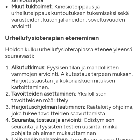
sähköterapia
Muut tukitoimet
: Kinesioteippaus ja
urheiluteippaus kuntoutuksen tukemiseksi sekä
varusteiden, kuten jalkineiden, soveltuvuuden
arviointi
Urheilufysioterapian eteneminen
Hoidon kulku urheilufysioterapiassa etenee yleensä
seuraavasti:
Alkututkimus
: Fyysisen tilan ja mahdollisten
vammojen arviointi. Alkutestaus tarpeen mukaan.
Harjoitustaustan ja kokonaiskuormituksen
kartoittaminen.
Tavoitteiden asettaminen
: Yksilöllisten
tavoitteiden määrittely
Harjoitusohjelman laatiminen
: Räätälöity ohjelma,
joka tukee tavoitteiden saavuttamista
Seuranta, testaus ja arviointi
: Edistymisen
seuranta ja fyysisten testien uusinta, minkä
pohjalta ohjelman mukauttaminen
Lajin pariin palaaminen
: Turvallinen ja asteittainen