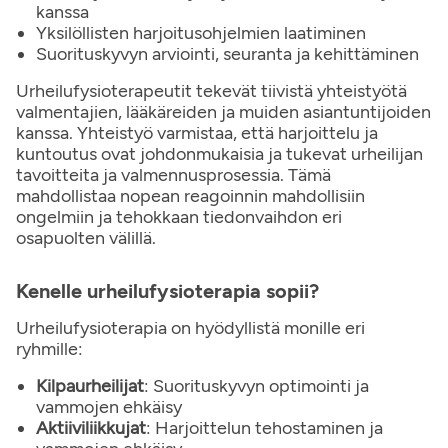
kanssa
Yksilöllisten harjoitusohjelmien laatiminen
Suorituskyvyn arviointi, seuranta ja kehittäminen
Urheilufysioterapeutit tekevät tiivistä yhteistyötä
valmentajien, lääkäreiden ja muiden asiantuntijoiden
kanssa. Yhteistyö varmistaa, että harjoittelu ja
kuntoutus ovat johdonmukaisia ja tukevat urheilijan
tavoitteita ja valmennusprosessia. Tämä
mahdollistaa nopean reagoinnin mahdollisiin
ongelmiin ja tehokkaan tiedonvaihdon eri
osapuolten välillä.
Kenelle urheilufysioterapia sopii?
Urheilufysioterapia on hyödyllistä monille eri
ryhmille:
Kilpaurheilijat
: Suorituskyvyn optimointi ja
vammojen ehkäisy
Aktiiviliikkujat
: Harjoittelun tehostaminen ja