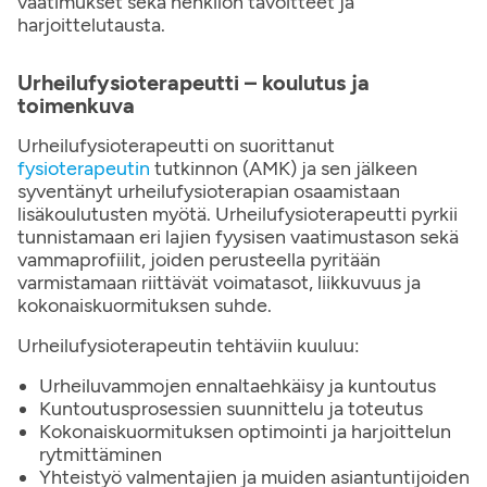
vaatimukset sekä henkilön tavoitteet ja
harjoittelutausta.
Urheilufysioterapeutti – koulutus ja
toimenkuva
Urheilufysioterapeutti on suorittanut
fysioterapeutin
tutkinnon (AMK) ja sen jälkeen
syventänyt urheilufysioterapian osaamistaan
lisäkoulutusten myötä. Urheilufysioterapeutti pyrkii
tunnistamaan eri lajien fyysisen vaatimustason sekä
vammaprofiilit, joiden perusteella pyritään
varmistamaan riittävät voimatasot, liikkuvuus ja
kokonaiskuormituksen suhde.
Urheilufysioterapeutin tehtäviin kuuluu:
Urheiluvammojen ennaltaehkäisy ja kuntoutus
Kuntoutusprosessien suunnittelu ja toteutus
Kokonaiskuormituksen optimointi ja harjoittelun
rytmittäminen
Yhteistyö valmentajien ja muiden asiantuntijoiden