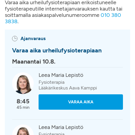
Varaa aika urheilufysioterapiaan erikoistuneelle
fysioterapeutille internetajanvarauksen kautta tai
soittamalla asiakaspalvelunumeroomme
010 380
3838
.
Ajanvaraus
Varaa aika urheilufysioterapiaan
Maanantai 10.8.
Leea Maria Lepistö
Fysioterapia
Lääkärikeskus Aava Kamppi
8:45
VARAA AIKA
45 min
Leea Maria Lepistö
Fysioterapia