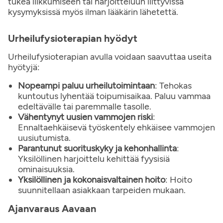
tukea liikkumiseen tai harjoitteluun liittyvissä
kysymyksissä myös ilman lääkärin lähetettä.
Urheilufysioterapian hyödyt
Urheilufysioterapian avulla voidaan saavuttaa useita
hyötyjä:
Nopeampi paluu urheilutoimintaan
: Tehokas
kuntoutus lyhentää toipumisaikaa. Paluu vammaa
edeltävälle tai paremmalle tasolle.
Vähentynyt uusien vammojen riski
:
Ennaltaehkäisevä työskentely ehkäisee vammojen
uusiutumista.
Parantunut suorituskyky ja kehonhallinta
:
Yksilöllinen harjoittelu kehittää fyysisiä
ominaisuuksia.
Yksilöllinen ja kokonaisvaltainen hoito
: Hoito
suunnitellaan asiakkaan tarpeiden mukaan.
Ajanvaraus Aavaan