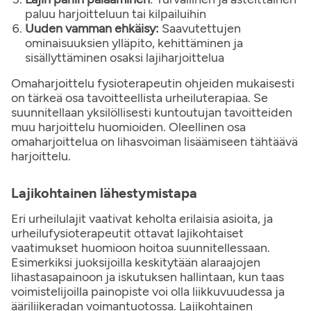
paluu harjoitteluun tai kilpailuihin
Uuden vamman ehkäisy:
Saavutettujen
ominaisuuksien ylläpito, kehittäminen ja
sisällyttäminen osaksi lajiharjoittelua
Omaharjoittelu fysioterapeutin ohjeiden mukaisesti
on tärkeä osa tavoitteellista urheiluterapiaa. Se
suunnitellaan yksilöllisesti kuntoutujan tavoitteiden
muu harjoittelu huomioiden. Oleellinen osa
omaharjoittelua on lihasvoiman lisäämiseen tähtäävä
harjoittelu.
Lajikohtainen lähestymistapa
Eri urheilulajit vaativat keholta erilaisia asioita, ja
urheilufysioterapeutit ottavat lajikohtaiset
vaatimukset huomioon hoitoa suunnitellessaan.
Esimerkiksi juoksijoilla keskitytään alaraajojen
lihastasapainoon ja iskutuksen hallintaan, kun taas
voimistelijoilla painopiste voi olla liikkuvuudessa ja
ääriliikeradan voimantuotossa. Lajikohtainen