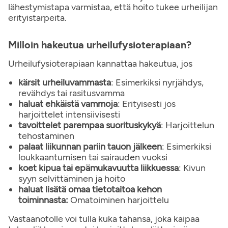
lähestymistapa varmistaa, että hoito tukee urheilijan
erityistarpeita.
Milloin hakeutua urheilufysioterapiaan?
Urheilufysioterapiaan kannattaa hakeutua, jos
kärsit urheiluvammasta
: Esimerkiksi nyrjähdys,
revähdys tai rasitusvamma
haluat ehkäistä vammoja
: Erityisesti jos
harjoittelet intensiivisesti
tavoittelet parempaa suorituskykyä
: Harjoittelun
tehostaminen
palaat liikunnan pariin tauon jälkeen
: Esimerkiksi
loukkaantumisen tai sairauden vuoksi
koet kipua tai epämukavuutta liikkuessa
: Kivun
syyn selvittäminen ja hoito
haluat lisätä omaa tietotaitoa kehon
toiminnasta:
Omatoiminen harjoittelu
Vastaanotolle voi tulla kuka tahansa, joka kaipaa