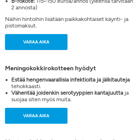
B-rokote:
115–150 euroa/annos (yleensä tarvitaan
2 annosta)
Näihin hintoihin lisätään paikkakohtaiset käynti- ja
pistomaksut.
VARAA AIKA
Meningokokkirokotteen hyödyt
Estää hengenvaarallisia infektioita ja jälkitauteja
tehokkaasti.
Vähentää joidenkin serotyyppien kantajuutta
ja
suojaa siten myös muita.
VARAA AIKA