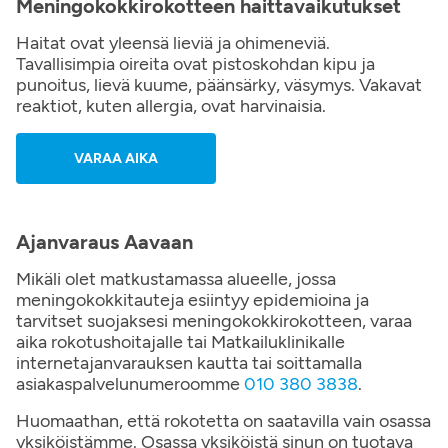
Meningokokkirokotteen haittavaikutukset
Haitat ovat yleensä lieviä ja ohimeneviä.
Tavallisimpia oireita ovat pistoskohdan kipu ja
punoitus, lievä kuume, päänsärky, väsymys. Vakavat
reaktiot, kuten allergia, ovat harvinaisia.
VARAA AIKA
Ajanvaraus Aavaan
Mikäli olet matkustamassa alueelle, jossa
meningokokkitauteja esiintyy epidemioina ja
tarvitset suojaksesi meningokokkirokotteen, varaa
aika rokotushoitajalle tai Matkailuklinikalle
internetajanvarauksen kautta tai soittamalla
asiakaspalvelunumeroomme
010 380 3838
.
Huomaathan, että rokotetta on saatavilla vain osassa
yksiköistämme. Osassa yksiköistä sinun on tuotava