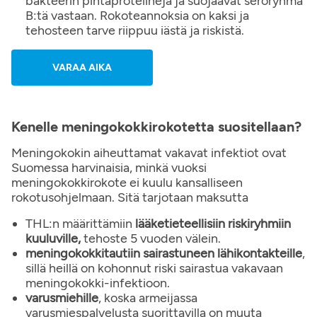
bakteerin pintaproteiineja ja suojaavat seroryhmä
B:tä vastaan. Rokoteannoksia on kaksi ja
tehosteen tarve riippuu iästä ja riskistä.
VARAA AIKA
Kenelle meningokokkirokotetta suositellaan?
Meningokokin aiheuttamat vakavat infektiot ovat
Suomessa harvinaisia, minkä vuoksi
meningokokkirokote ei kuulu kansalliseen
rokotusohjelmaan. Sitä tarjotaan maksutta
THL:n määrittämiin
lääketieteellisiin riskiryhmiin
kuuluville,
tehoste 5 vuoden välein.
meningokokkitautiin sairastuneen lähikontakteille
,
sillä heillä on kohonnut riski sairastua vakavaan
meningokokki-infektioon.
varusmiehille
, koska armeijassa
varusmiespalvelusta suorittavilla on muuta