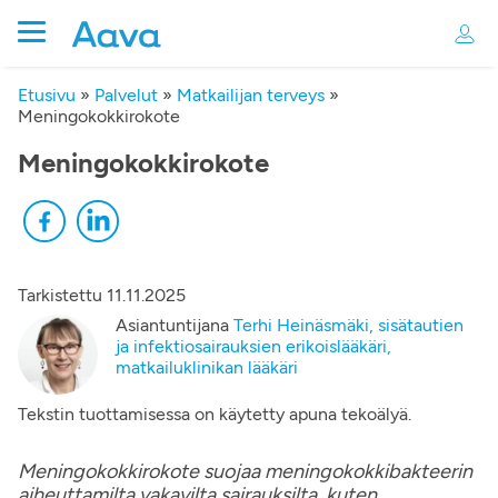
Etusivu
»
Palvelut
»
Matkailijan terveys
»
Meningokokkirokote
Meningokokkirokote
Tarkistettu
11.11.2025
Asiantuntijana
Terhi Heinäsmäki, sisätautien
ja infektiosairauksien erikoislääkäri,
matkailuklinikan lääkäri
Tekstin tuottamisessa on käytetty apuna tekoälyä.
Meningokokkirokote suojaa meningokokkibakteerin
aiheuttamilta vakavilta sairauksilta, kuten