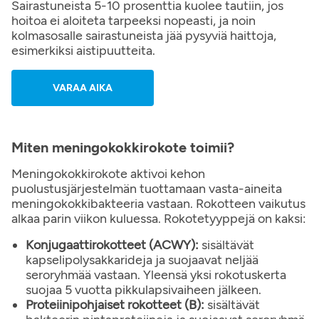
Sairastuneista 5-10 prosenttia kuolee tautiin, jos
hoitoa ei aloiteta tarpeeksi nopeasti, ja noin
kolmasosalle sairastuneista jää pysyviä haittoja,
esimerkiksi aistipuutteita.
VARAA AIKA
Miten meningokokkirokote toimii?
Meningokokkirokote aktivoi kehon
puolustusjärjestelmän tuottamaan vasta-aineita
meningokokkibakteeria vastaan. Rokotteen vaikutus
alkaa parin viikon kuluessa. Rokotetyyppejä on kaksi:
Konjugaattirokotteet (ACWY):
sisältävät
kapselipolysakkarideja ja suojaavat neljää
seroryhmää vastaan. Yleensä yksi rokotuskerta
suojaa 5 vuotta pikkulapsivaiheen jälkeen.
Proteiinipohjaiset rokotteet (B):
sisältävät