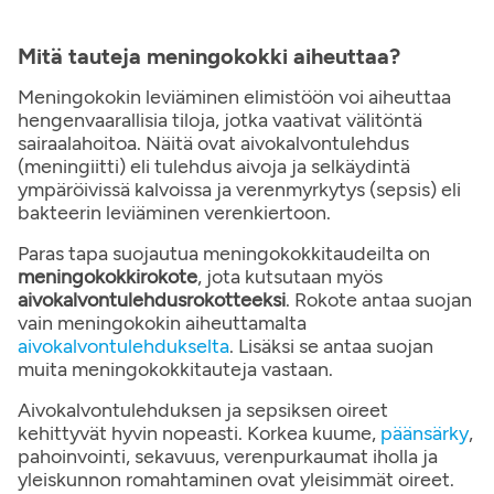
Mitä tauteja meningokokki aiheuttaa?
Meningokokin leviäminen elimistöön voi aiheuttaa
hengenvaarallisia tiloja, jotka vaativat välitöntä
sairaalahoitoa. Näitä ovat aivokalvontulehdus
(meningiitti) eli tulehdus aivoja ja selkäydintä
ympäröivissä kalvoissa ja verenmyrkytys (sepsis) eli
bakteerin leviäminen verenkiertoon.
Paras tapa suojautua meningokokkitaudeilta on
meningokokkirokote
, jota kutsutaan myös
aivokalvontulehdusrokotteeksi
. Rokote antaa suojan
vain meningokokin aiheuttamalta
aivokalvontulehdukselta
. Lisäksi se antaa suojan
muita meningokokkitauteja vastaan.
Aivokalvontulehduksen ja sepsiksen oireet
kehittyvät hyvin nopeasti. Korkea kuume,
päänsärky
,
pahoinvointi, sekavuus, verenpurkaumat iholla ja
yleiskunnon romahtaminen ovat yleisimmät oireet.