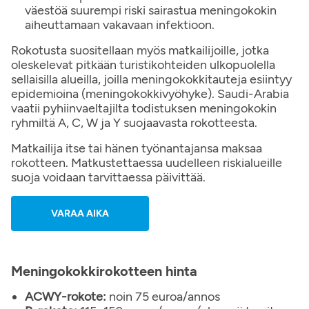
väestöä suurempi riski sairastua meningokokin
aiheuttamaan vakavaan infektioon.
Rokotusta suositellaan myös matkailijoille, jotka
oleskelevat pitkään turistikohteiden ulkopuolella
sellaisilla alueilla, joilla meningokokkitauteja esiintyy
epidemioina (meningokokkivyöhyke). Saudi-Arabia
vaatii pyhiinvaeltajilta todistuksen meningokokin
ryhmiltä A, C, W ja Y suojaavasta rokotteesta.
Matkailija itse tai hänen työnantajansa maksaa
rokotteen. Matkustettaessa uudelleen riskialueille
suoja voidaan tarvittaessa päivittää.
VARAA AIKA
Meningokokkirokotteen hinta
ACWY-rokote:
noin 75 euroa/annos