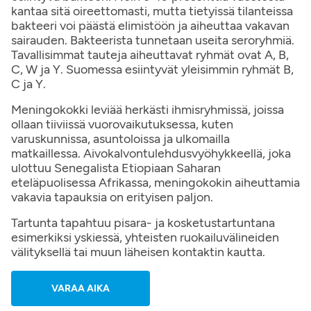
kantaa sitä oireettomasti, mutta tietyissä tilanteissa
bakteeri voi päästä elimistöön ja aiheuttaa vakavan
sairauden. Bakteerista tunnetaan useita seroryhmiä.
Tavallisimmat tauteja aiheuttavat ryhmät ovat A, B,
C, W ja Y. Suomessa esiintyvät yleisimmin ryhmät B,
C ja Y.
Meningokokki leviää herkästi ihmisryhmissä, joissa
ollaan tiiviissä vuorovaikutuksessa, kuten
varuskunnissa, asuntoloissa ja ulkomailla
matkaillessa. Aivokalvontulehdusvyöhykkeellä, joka
ulottuu Senegalista Etiopiaan Saharan
eteläpuolisessa Afrikassa, meningokokin aiheuttamia
vakavia tapauksia on erityisen paljon.
Tartunta tapahtuu pisara- ja kosketustartuntana
esimerkiksi yskiessä, yhteisten ruokailuvälineiden
välityksellä tai muun läheisen kontaktin kautta.
VARAA AIKA