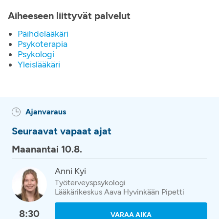
Aiheeseen liittyvät palvelut
Päihdelääkäri
Psykoterapia
Psykologi
Yleislääkäri
Ajanvaraus
Seuraavat vapaat ajat
Maanantai 10.8.
Anni Kyi
Työterveyspsykologi
Lääkärikeskus Aava Hyvinkään Pipetti
8:30
VARAA AIKA