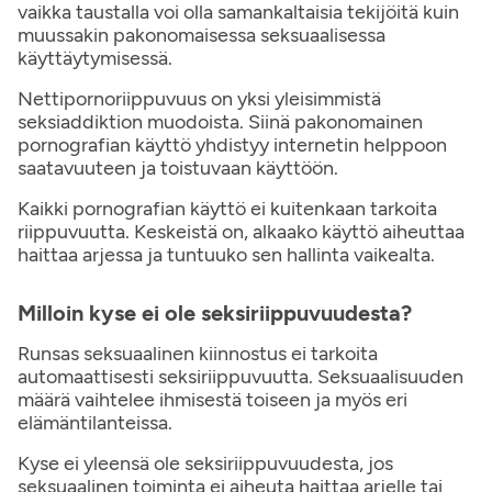
vaikka taustalla voi olla samankaltaisia tekijöitä kuin
muussakin pakonomaisessa seksuaalisessa
käyttäytymisessä.
Nettipornoriippuvuus on yksi yleisimmistä
seksiaddiktion muodoista. Siinä pakonomainen
pornografian käyttö yhdistyy internetin helppoon
saatavuuteen ja toistuvaan käyttöön.
Kaikki pornografian käyttö ei kuitenkaan tarkoita
riippuvuutta. Keskeistä on, alkaako käyttö aiheuttaa
haittaa arjessa ja tuntuuko sen hallinta vaikealta.
Milloin kyse ei ole seksiriippuvuudesta?
Runsas seksuaalinen kiinnostus ei tarkoita
automaattisesti seksiriippuvuutta. Seksuaalisuuden
määrä vaihtelee ihmisestä toiseen ja myös eri
elämäntilanteissa.
Kyse ei yleensä ole seksiriippuvuudesta, jos
seksuaalinen toiminta ei aiheuta haittaa arjelle tai