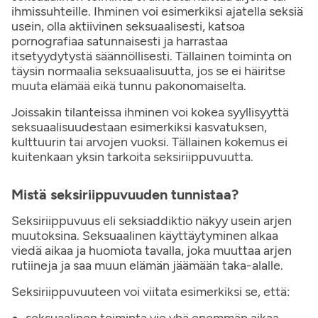
ihmissuhteille. Ihminen voi esimerkiksi ajatella seksiä
usein, olla aktiivinen seksuaalisesti, katsoa
pornografiaa satunnaisesti ja harrastaa
itsetyydytystä säännöllisesti. Tällainen toiminta on
täysin normaalia seksuaalisuutta, jos se ei häiritse
muuta elämää eikä tunnu pakonomaiselta.
Joissakin tilanteissa ihminen voi kokea syyllisyyttä
seksuaalisuudestaan esimerkiksi kasvatuksen,
kulttuurin tai arvojen vuoksi. Tällainen kokemus ei
kuitenkaan yksin tarkoita seksiriippuvuutta.
Mistä seksiriippuvuuden tunnistaa?
Seksiriippuvuus eli seksiaddiktio näkyy usein arjen
muutoksina. Seksuaalinen käyttäytyminen alkaa
viedä aikaa ja huomiota tavalla, joka muuttaa arjen
rutiineja ja saa muun elämän jäämään taka-alalle.
Seksiriippuvuuteen voi viitata esimerkiksi se, että: