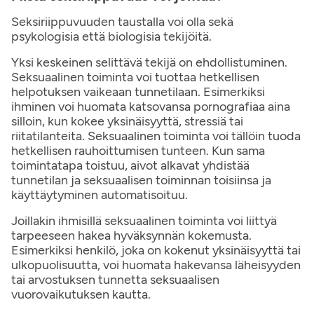
Seksiriippuvuuden taustalla voi olla sekä
psykologisia että biologisia tekijöitä.
Yksi keskeinen selittävä tekijä on ehdollistuminen.
Seksuaalinen toiminta voi tuottaa hetkellisen
helpotuksen vaikeaan tunnetilaan. Esimerkiksi
ihminen voi huomata katsovansa pornografiaa aina
silloin, kun kokee yksinäisyyttä, stressiä tai
riitatilanteita. Seksuaalinen toiminta voi tällöin tuoda
hetkellisen rauhoittumisen tunteen. Kun sama
toimintatapa toistuu, aivot alkavat yhdistää
tunnetilan ja seksuaalisen toiminnan toisiinsa ja
käyttäytyminen automatisoituu.
Joillakin ihmisillä seksuaalinen toiminta voi liittyä
tarpeeseen hakea hyväksynnän kokemusta.
Esimerkiksi henkilö, joka on kokenut yksinäisyyttä tai
ulkopuolisuutta, voi huomata hakevansa läheisyyden
tai arvostuksen tunnetta seksuaalisen
vuorovaikutuksen kautta.