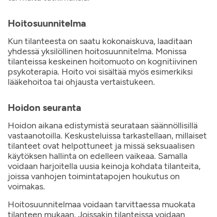
Hoitosuunnitelma
Kun tilanteesta on saatu kokonaiskuva, laaditaan
yhdessä yksilöllinen hoitosuunnitelma. Monissa
tilanteissa keskeinen hoitomuoto on kognitiivinen
psykoterapia. Hoito voi sisältää myös esimerkiksi
lääkehoitoa tai ohjausta vertaistukeen.
Hoidon seuranta
Hoidon aikana edistymistä seurataan säännöllisillä
vastaanotoilla. Keskusteluissa tarkastellaan, millaiset
tilanteet ovat helpottuneet ja missä seksuaalisen
käytöksen hallinta on edelleen vaikeaa. Samalla
voidaan harjoitella uusia keinoja kohdata tilanteita,
joissa vanhojen toimintatapojen houkutus on
voimakas.
Hoitosuunnitelmaa voidaan tarvittaessa muokata
tilanteen mukaan. Joissakin tilanteissa voidaan