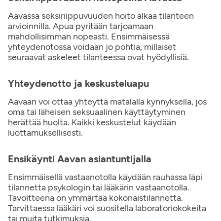
Aavassa seksiriippuvuuden hoito alkaa tilanteen
arvioinnilla. Apua pyritään tarjoamaan
mahdollisimman nopeasti. Ensimmäisessä
yhteydenotossa voidaan jo pohtia, millaiset
seuraavat askeleet tilanteessa ovat hyödyllisiä.
Yhteydenotto ja keskusteluapu
Aavaan voi ottaa yhteyttä matalalla kynnyksellä, jos
oma tai läheisen seksuaalinen käyttäytyminen
herättää huolta. Kaikki keskustelut käydään
luottamuksellisesti.
Ensikäynti Aavan asiantuntijalla
Ensimmäisellä vastaanotolla käydään rauhassa läpi
tilannetta psykologin tai lääkärin vastaanotolla.
Tavoitteena on ymmärtää kokonaistilannetta.
Tarvittaessa lääkäri voi suositella laboratoriokokeita
tai muita tutkimuksia.