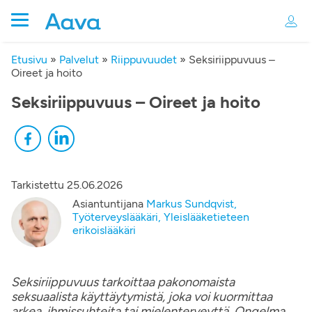
Etusivu
»
Palvelut
»
Riippuvuudet
»
Seksiriippuvuus –
Oireet ja hoito
Seksiriippuvuus – Oireet ja hoito
Tarkistettu
25.06.2026
Asiantuntijana
Markus Sundqvist,
Työterveyslääkäri, Yleislääketieteen
erikoislääkäri
Seksiriippuvuus tarkoittaa pakonomaista
seksuaalista käyttäytymistä, joka voi kuormittaa
arkea, ihmissuhteita tai mielenterveyttä. Ongelma