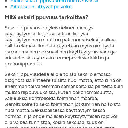
Aloita seksiriippuvuuden hoito Aavassa
Aiheeseen liittyvät palvelut
Mitä seksiriippuvuus tarkoittaa?
Seksiriippuvuus on yleiskielinen nimitys
käyttäytymiselle, jossa seksiin liittyvä
käyttäytyminen muuttuu pakonomaiseksi ja alkaa
hallita elämää. Ilmiöstä käytetään myös nimitystä
pakonomainen seksuaalinen käyttäytymishäiriö ja
arkikielessä käytetään termejä seksiaddiktio ja
pornoriippuvuus.
Seksiriippuvuudelle ei ole toistaiseksi olemassa
diagnostisia kriteereitä siitä huolimatta, että siinä on
enemmän tai vähemmän samankaltaisia piirteitä kuin
muissa riippuvuuksissa, kuten pakonomaisuutta,
vaikeuksia kontrolloida toiminnan määrää,
vieroitusoireita sekä toiminnan jatkuminen haitoista
huolimatta. Seksuaalisessa käyttäytymisessä
normaalin ja ongelmallisen käyttäytymisen raja voi
olla vaikea tunnistaa, koska seksuaalisuus on