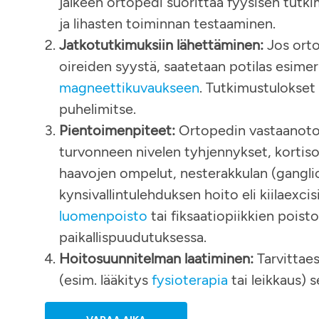
jälkeen ortopedi suorittaa fyysisen tutki
ja lihasten toiminnan testaaminen.
Jatkotutkimuksiin lähettäminen:
Jos orto
oireiden syystä, saatetaan potilas esimer
magneettikuvaukseen
. Tutkimustulokset 
puhelimitse​​.
Pientoimenpiteet:
Ortopedin vastaanotol
turvonneen nivelen tyhjennykset, kortiso
haavojen ompelut, nesterakkulan (gangli
kynsivallintulehduksen hoito eli kiilaexcis
luomenpoisto
tai fiksaatiopiikkien pois
paikallispuudutuksessa.
Hoitosuunnitelman laatiminen:
Tarvittaes
(esim. lääkitys
fysioterapia
tai leikkaus) 