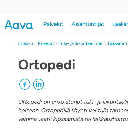
Palvelut
Asiantuntijat
Lääkä
Etusivu
»
Palvelut
»
Tuki- ja liikuntaelimet
»
Lääkärien
Ortopedi
Ortopedi on erikoistunut tuki- ja liikuntae
hoitoon. Ortopedillä käynti voi tulla tarpee
vamma vaatii kipsaamista tai leikkaushoitoa