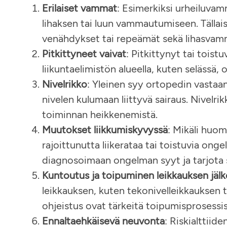
Erilaiset vammat
: Esimerkiksi urheiluvam
lihaksen tai luun vammautumiseen. Tällai
venähdykset tai repeämät sekä lihasvamma
Pitkittyneet vaivat
: Pitkittynyt tai toistuv
liikuntaelimistön alueella, kuten selässä, 
Nivelrikko
: Yleinen syy ortopedin vastaa
nivelen kulumaan liittyvä sairaus. Nivelri
toiminnan heikkenemistä​​.
Muutokset liikkumiskyvyssä
: Mikäli huo
rajoittunutta liikerataa tai toistuvia onge
diagnosoimaan ongelman syyt ja tarjota so
Kuntoutus ja toipuminen leikkauksen jäl
leikkauksen, kuten tekonivelleikkauksen t
ohjeistus ovat tärkeitä toipumisprosessis
Ennaltaehkäisevä neuvonta
: Riskialttiid