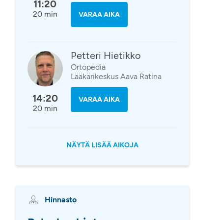
11:20
20 min
VARAA AIKA
Petteri Hietikko
Ortopedia
Lääkärikeskus Aava Ratina
14:20
VARAA AIKA
20 min
NÄYTÄ LISÄÄ AIKOJA
Hinnasto