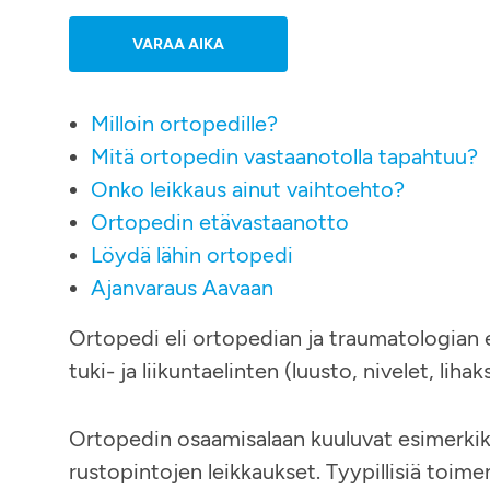
VARAA AIKA
Milloin ortopedille?
Mitä ortopedin vastaanotolla tapahtuu?
Onko leikkaus ainut vaihtoehto?
Ortopedin etävastaanotto
Löydä lähin ortopedi
Ajanvaraus Aavaan
Ortopedi eli ortopedian ja traumatologian er
tuki- ja liikuntaelinten (luusto, nivelet, lih
Ortopedin osaamisalaan kuuluvat esimerkiksi 
rustopintojen leikkaukset. Tyypillisiä toim