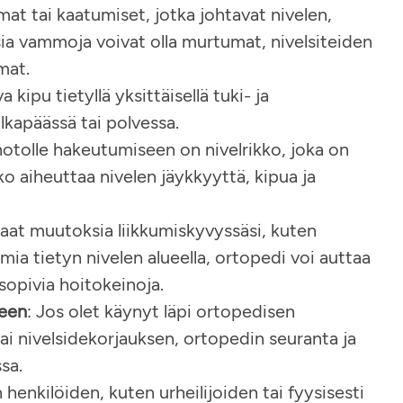
mat tai kaatumiset, jotka johtavat nivelen,
sia vammoja voivat olla murtumat, nivelsiteiden
t​​.
a kipu tietyllä yksittäisellä tuki- ja
olkapäässä tai polvessa.
notolle hakeutumiseen on nivelrikko, joka on
kko aiheuttaa nivelen jäykkyyttä, kipua ja
maat muutoksia liikkumiskyvyssäsi, kuten
lmia tietyn nivelen alueella, ortopedi voi auttaa
pivia hoitokeinoja​​.
keen
: Jos olet käynyt läpi ortopedisen
ai nivelsidekorjauksen, ortopedin seuranta ja
sa.
en henkilöiden, kuten urheilijoiden tai fyysisesti