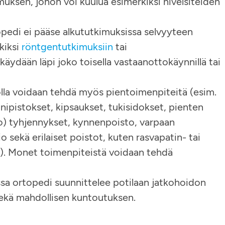
muksen, johon voi kuulua esimerkiksi nivelsiteiden
pedi ei pääse alkututkimuksissa selvyyteen
kiksi
röntgentutkimuksiin
tai
käydään läpi joko toisella vastaanottokäynnillä tai
la voidaan tehdä myös pientoimenpiteitä (esim.
nipistokset, kipsaukset, tukisidokset, pienten
o) tyhjennykset, kynnenpoisto, varpaan
io sekä erilaiset poistot, kuten rasvapatin- tai
to). Monet toimenpiteistä voidaan tehdä
sa ortopedi suunnittelee potilaan jatkohoidon
sekä mahdollisen kuntoutuksen.