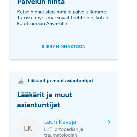
Palvelun hinta
Katso hinnat yleisimmille palveluillemme.
Tutustu myös maksuvaihtoehtoihin, kuten
korottomaan Aava-tiliin.
SIIRRY HINNASTOON
Lääkärit ja muut asiantuntijat
Lääkärit ja muut
asiantuntijat
Lauri Kavaja
LK
LKT, ortopedian ja
traumatologian