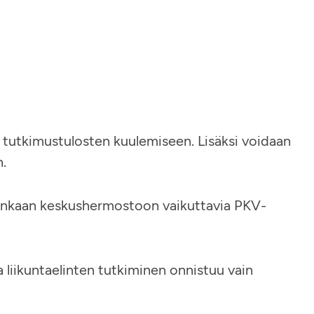
 tutkimustulosten kuulemiseen. Lisäksi voidaan
n.
tenkaan keskushermostoon vaikuttavia PKV-
a liikuntaelinten tutkiminen onnistuu vain