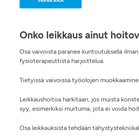
VARAA AIKA
Onko leikkaus ainut hoito
Osa vaivoista paranee kuntoutuksella ilman 
fysioterapeuttista harjoittelua.
Tietyissä vaivoissa työolojen muokkaaminen
Leikkaushoitoa harkitaan, jos muista konstei
syy, esimerkiksi murtuma, jota ei voida hoit
Osa leikkauksista tehdään tähystystekniikal