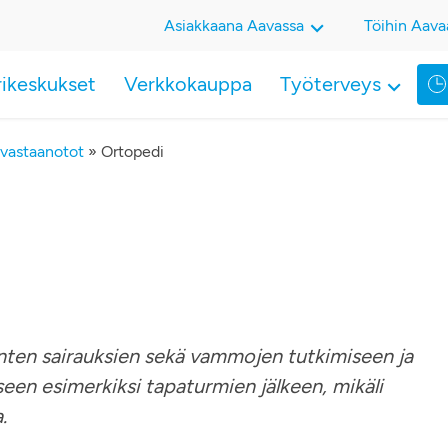
Asiakkaana Aavassa
Töihin Aava
rikeskukset
Verkkokauppa
Työterveys
 vastaanotot
»
Ortopedi
linten sairauksien sekä vammojen tutkimiseen ja
seen esimerkiksi tapaturmien jälkeen, mikäli
.