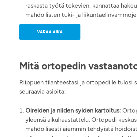
raskasta työtä tekevien, kannattaa hake
mahdollisten tuki- ja liikuntaelinvammojen
VARAA AIKA
Mitä ortopedin vastaanoto
Riippuen tilanteestasi ja ortopedille tulosi
seuraavia asioita:
Oireiden ja niiden syiden kartoitus:
Ortop
yleensä alkuhaastattelu. Ortopedi keskust
mahdollisesti aiemmin tehdyistä hoidoist