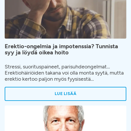
Erektio-ongelmia ja impotenssia? Tunnista
syy ja löydä oikea hoito
Stressi, suorituspaineet, parisuhdeongelmat…
Erektiohäiriöiden takana voi olla monta syytä, mutta
erektio kertoo paljon myös fyysisestä
terveydentilasta. Jos erektio-ongelmat vaivaavat,
ota yhteyttä lääkäriin ajoissa. Lääkärikeskus Aavan
LUE LISÄÄ
urologian erikoislääkäri Riitta Rönkä kertoo, miten
erektiohäiriötä hoidetaan ja miten erektiostaan voi
pitää huolta.