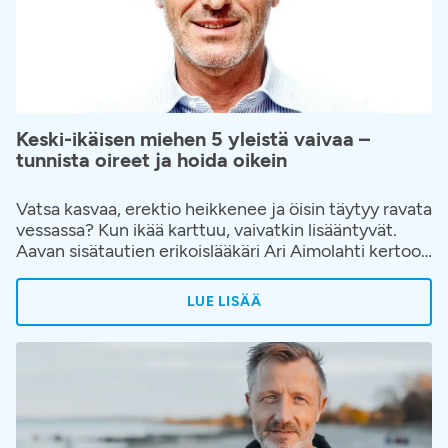
Keski-ikäisen miehen 5 yleistä vaivaa –
tunnista oireet ja hoida oikein
Vatsa kasvaa, erektio heikkenee ja öisin täytyy ravata
vessassa? Kun ikää karttuu, vaivatkin lisääntyvät.
Aavan sisätautien erikoislääkäri Ari Aimolahti kertoo,
millaisiin oireisiin kannattaa puuttua, milloin on syytä
mennä lääkäriin ja miten keski-ikäisen miehen
LUE LISÄÄ
kannattaa huolehtia terveydestään.