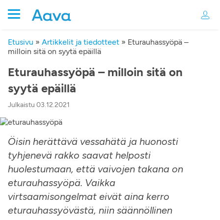
Etusivu
»
Artikkelit ja tiedotteet
»
Eturauhassyöpä –
milloin sitä on syytä epäillä
Eturauhassyöpä – milloin sitä on
syytä epäillä
Julkaistu 03.12.2021
Öisin herättävä vessahätä ja huonosti
tyhjenevä rakko saavat helposti
huolestumaan, että vaivojen takana on
eturauhassyöpä. Vaikka
virtsaamisongelmat eivät aina kerro
eturauhassyövästä, niin säännöllinen