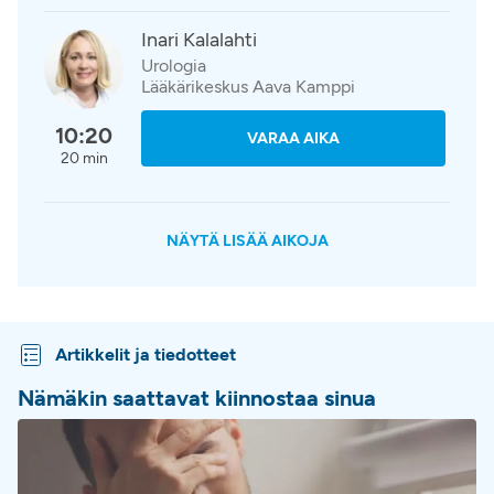
Inari Kalalahti
Urologia
Lääkärikeskus Aava Kamppi
10:20
VARAA AIKA
20 min
NÄYTÄ LISÄÄ AIKOJA
Artikkelit ja tiedotteet
Nämäkin saattavat kiinnostaa sinua