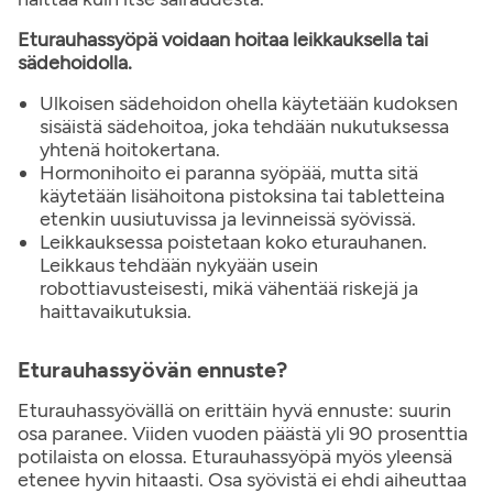
Eturauhassyöpä voidaan hoitaa leikkauksella tai
sädehoidolla.
Ulkoisen sädehoidon ohella käytetään kudoksen
sisäistä sädehoitoa, joka tehdään nukutuksessa
yhtenä hoitokertana.
Hormonihoito ei paranna syöpää, mutta sitä
käytetään lisähoitona pistoksina tai tabletteina
etenkin uusiutuvissa ja levinneissä syövissä.
Leikkauksessa poistetaan koko eturauhanen.
Leikkaus tehdään nykyään usein
robottiavusteisesti, mikä vähentää riskejä ja
haittavaikutuksia.
Eturauhassyövän ennuste?
Eturauhassyövällä on erittäin hyvä ennuste: suurin
osa paranee. Viiden vuoden päästä yli 90 prosenttia
potilaista on elossa. Eturauhassyöpä myös yleensä
etenee hyvin hitaasti. Osa syövistä ei ehdi aiheuttaa