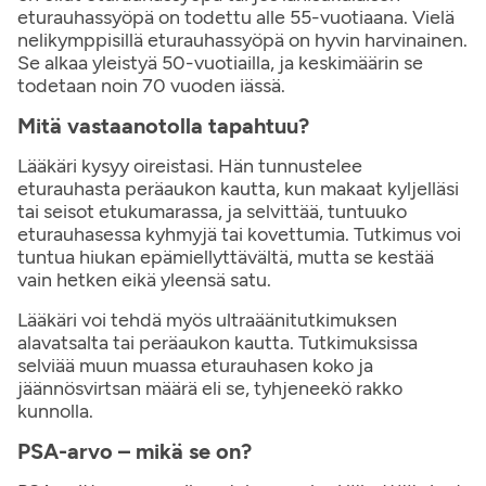
eturauhassyöpä on todettu alle 55-vuotiaana. Vielä
nelikymppisillä eturauhassyöpä on hyvin harvinainen.
Se alkaa yleistyä 50-vuotiailla, ja keskimäärin se
todetaan noin 70 vuoden iässä.
Mitä vastaanotolla tapahtuu?
Lääkäri kysyy oireistasi. Hän tunnustelee
eturauhasta peräaukon kautta, kun makaat kyljelläsi
tai seisot etukumarassa, ja selvittää, tuntuuko
eturauhasessa kyhmyjä tai kovettumia. Tutkimus voi
tuntua hiukan epämiellyttävältä, mutta se kestää
vain hetken eikä yleensä satu.
Lääkäri voi tehdä myös ultraäänitutkimuksen
alavatsalta tai peräaukon kautta. Tutkimuksissa
selviää muun muassa eturauhasen koko ja
jäännösvirtsan määrä eli se, tyhjeneekö rakko
kunnolla.
PSA-arvo – mikä se on?