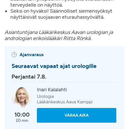
terveydelle on näyttöä.
Seksi on hyväksi! Säännölliset siemensyöksyt
näyttäisivät suojaavan eturauhassyövältä.
Asiantuntijana Lääkärikeskus Aavan urologian ja
andrologian erikoislääkäri Riitta Rönkä.
Ajanvaraus
Seuraavat vapaat ajat urologille
Perjantai 7.8.
Inari Kalalahti
Urologia
Lääkärikeskus Aava Kamppi
10:00
VARAA AIKA
20 min