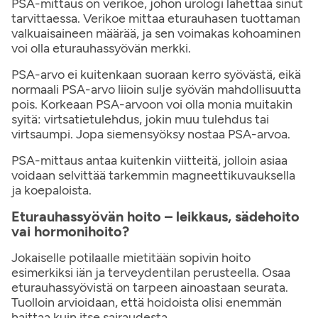
PSA-mittaus on verikoe, johon urologi lähettää sinut
tarvittaessa. Verikoe mittaa eturauhasen tuottaman
valkuaisaineen määrää, ja sen voimakas kohoaminen
voi olla eturauhassyövän merkki.
PSA-arvo ei kuitenkaan suoraan kerro syövästä, eikä
normaali PSA-arvo liioin sulje syövän mahdollisuutta
pois. Korkeaan PSA-arvoon voi olla monia muitakin
syitä: virtsatietulehdus, jokin muu tulehdus tai
virtsaumpi. Jopa siemensyöksy nostaa PSA-arvoa.
PSA-mittaus antaa kuitenkin viitteitä, jolloin asiaa
voidaan selvittää tarkemmin magneettikuvauksella
ja koepaloista.
Eturauhassyövän hoito – leikkaus, sädehoito
vai hormonihoito?
Jokaiselle potilaalle mietitään sopivin hoito
esimerkiksi iän ja terveydentilan perusteella. Osaa
eturauhassyövistä on tarpeen ainoastaan seurata.
Tuolloin arvioidaan, että hoidoista olisi enemmän
haittaa kuin itse sairaudesta.