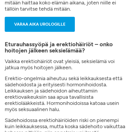
mitään haittaa koko elämän aikana, joten niille ei
tällöin tarvitse tehdä mitään.
VARAA AIKA UROLOGILLE
Eturauhassyöpä ja erektiohäiriöt – onko
hoitojen jälkeen seksielämää?
Vaikka erektiohäiriöt ovat yleisiä, seksielämä voi
jatkua myös hoitojen jälkeen.
Erektio-ongelmia aiheutuu sekä leikkauksesta että
sädehoidosta ja erityisesti hormonihoidosta.
Leikkauksen ja sädehoidon aiheuttamiin
erektiovaikeuksiin saa apua tavallisista
erektiolääkkeistä. Hormonihoidoissa katoaa usein
myös seksuaalinen halu.
Sädehoidossa erektiohäiriöiden riski on pienempi
kuin leikkauksessa, mutta koska sädehoito vaikuttaa