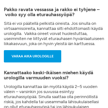
Pakko ravata vessassa ja rakko ei tyhjene –
voiko syy olla eturauhassyöpä?
Sitä ei voi päätellä pelkistä oireista. Jos sinulla on
virtsaamisoireita, kannattaa silti ehdottomasti käydä
urologilla. Vaikka oireet voivat huolestuttaa,
useimmiten ne liittyvät eturauhasen hyvänlaatuiseen
liikakasvuun, joka on hyvin yleistä iän karttuessa.
VARAA AIKA UROLOGILLE
Kannattaako keski-ikäisen miehen käydä
urologilla varmuuden vuoksi?
Urologilla kannattaa iän myötä käydä 2–5 vuoden
välein – varsinkin jos suvussa esiintyy
eturauhassyöpää. Sinulla saattaa olla perinnöllistä
riskiä, jos kahdella tai useammalla lähisukulaisellasi
on ollut eturauhassyöpä tai jos lähisukulaisen