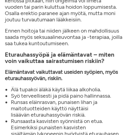
kehossa pitkään, niin ongelmia voi ilmetä
vuoden tai parin kuluttua hoidon loppumisesta.
Osalla erektio paranee ajan myötä, mutta moni
joutuu turvautumaan lääkkeisiin.
Ennen hoitoja tai niiden jälkeen on mahdollisuus
saada myös seksuaalineuvontaa ja -terapiaa, joilla
saa tukea kuntoutumiseen.
Eturauhassyöpä ja elämäntavat – miten
voin vaikuttaa sairastumisen riskiin?
Elämäntavat vaikuttavat useiden syöpien, myös
eturauhassyövän, riskiin.
Älä tupakoi äläkä käytä liikaa alkoholia.
Syö terveellisesti ja pidä paino hallinnassa.
Runsas eläinrasvan, punaisen lihan ja
maitotuotteiden käyttö näyttäisi
lisäävän eturauhassyövän riskiä.
Runsaasta kasvisten syönnistä on etua.
Esimerkiksi punaisten kasvisten
sisältämän lykopeenin hyödyistä eturauhasen