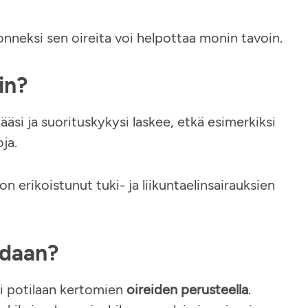
nneksi sen oireita voi helpottaa monin tavoin.
in?
ääsi ja suorituskykysi laskee, etkä esimerkiksi
oja.
on erikoistunut tuki- ja liikuntaelinsairauksien
idaan?
lti potilaan kertomien
oireiden perusteella
.