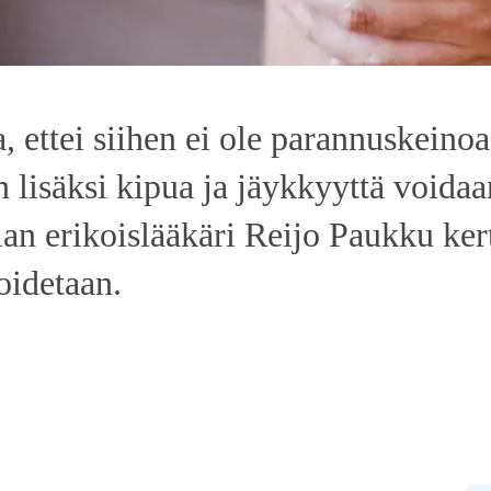
a, ettei siihen ei ole parannuskeinoa
 lisäksi kipua ja jäykkyyttä voidaa
n erikoislääkäri Reijo Paukku ker
oidetaan.