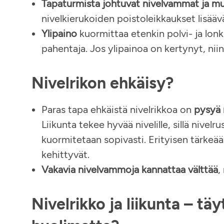
Tapaturmista johtuvat nivelvammat ja m
nivelkierukoiden poistoleikkaukset lisäävä
Ylipaino
kuormittaa etenkin polvi- ja lonkka
pahentaja. Jos ylipainoa on kertynyt, niin
Nivelrikon ehkäisy?
Paras tapa ehkäistä nivelrikkoa on
pysyä 
Liikunta tekee hyvää nivelille, sillä nive
kuormitetaan sopivasti. Erityisen tärkeää 
kehittyvät.
Vakavia nivelvammoja kannattaa välttää
,
Nivelrikko ja liikunta – tä