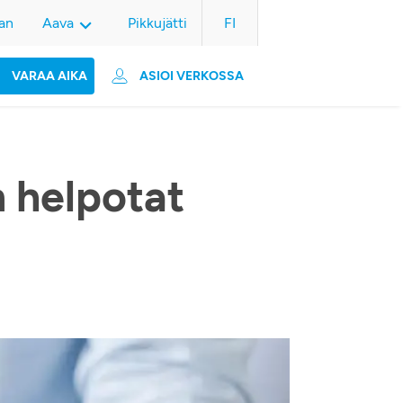
an
Aava
Pikkujätti
FI
VARAA AIKA
ASIOI VERKOSSA
n helpotat