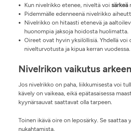
Kun nivelrikko etenee, niveltä voi
särkeä
m
Pidemmälle edenneenä nivelrikko aiheutt
Nivelrikko on hitaasti etenevä ja aaltoileva
huonompia jaksoja hoidosta huolimatta.
Oireet ovat hyvin yksilöllisiä. Yhdellä voi 
nivelturvotusta ja kipua kerran vuodessa.
Nivelrikon vaikutus arkee
Jos nivelrikko on paha, liikkumisesta voi tull
kävely on vaikeaa, eikä epätasaisessa maast
kyynärsauvat saattavat olla tarpeen.
Toinen ikävä oire on leposärky. Se saattaa y
nukahtamista.