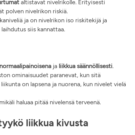
urtumat
altistavat nivelrikolle. Erityisesti
t polven nivelrikon riskiä.
niveliä ja on nivelrikon iso riskitekijä ja
 laihdutus siis kannattaa.
normaalipainoisena
ja
liikkua säännöllisesti
.
lruston ominaisuudet paranevat, kun sitä
liikunta on lapsena ja nuorena, kun nivelet vielä
 mikäli haluaa pitää nivelensä terveenä.
ytyykö liikkua kivusta