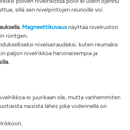
erkiksi polven nivelrikossa polvi ei usein ojennu
ua, sillä sen nivelpintojen reunoille voi
auksella
.
Magneettikuvaus
näyttää nivelruston
n röntgen.
hdukselliseksi nivelsairaudeksi, kuten reumaksi
in paljon nivelrikkoa harvinaisempia ja
illa
.
a nivelrikkoa ei juurikaan ole, mutta vanhemmiten
uotiaista naisista lähes joka viidennellä on
lrikkoon.