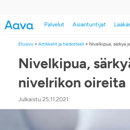
Palvelut
Asiantuntijat
Lääkä
Etusivu
»
Artikkelit ja tiedotteet
»
Nivelkipua, särkyä j
Nivelkipua, särky
nivelrikon oireita
Julkaistu 25.11.2021