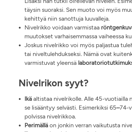
Lisäksi hän tutkii oireilevan nivelen. Esim
täysin suoraksi. Sen muoto voi myös muutt
kehittyä niin sanottuja luuvalleja.
Nivelrikko voidaan varmistaa
röntgenkuv
muutokset varhaisemmassa vaiheessa kui
Joskus nivelrikko voi myös paljastua tule
tai niveltulehdukseksi. Nämä ovat kuitenk
varmistuvat yleensä
laboratoriotutkimuks
Nivelrikon syyt?
Ikä
altistaa nivelrikolle. Alle 45-vuotiaill
se lisääntyy selvästi. Esimerkiksi 65
–
74-v
polvissa nivelrikkoa.
Perimällä
on jonkin verran vaikutusta nive