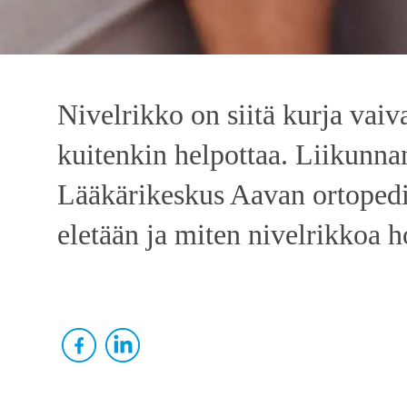
Nivelrikko on siitä kurja vaiv
kuitenkin helpottaa. Liikunnan
Lääkärikeskus Aavan ortopedia
eletään ja miten nivelrikkoa h