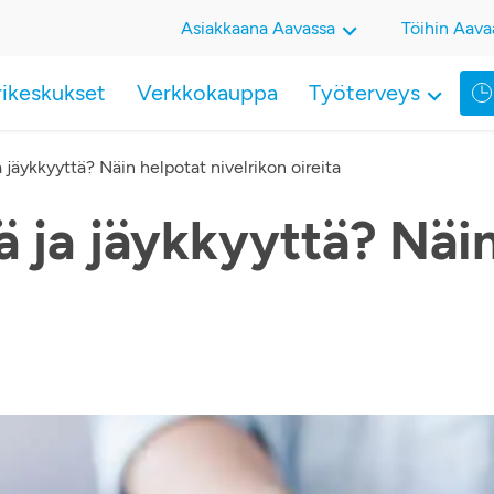
Asiakkaana Aavassa
Töihin Aava
rikeskukset
Verkkokauppa
Työterveys
a jäykkyyttä? Näin helpotat nivelrikon oireita
ä ja jäykkyyttä? Näi