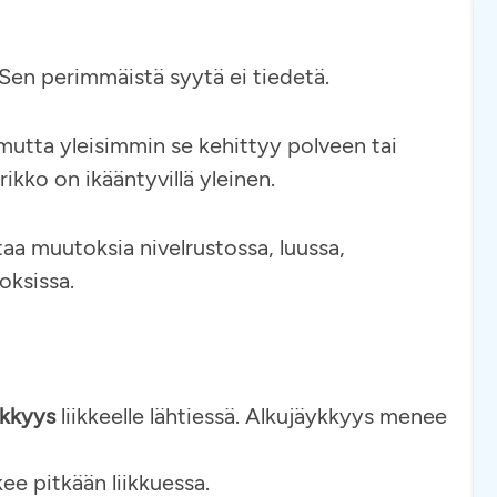
 Sen perimmäistä syytä ei tiedetä.
 mutta yleisimmin se kehittyy polveen tai
ikko on ikääntyvillä yleinen.
taa muutoksia nivelrustossa, luussa,
oksissa.
ykkyys
liikkeelle lähtiessä. Alkujäykkyys menee
skee pitkään liikkuessa.