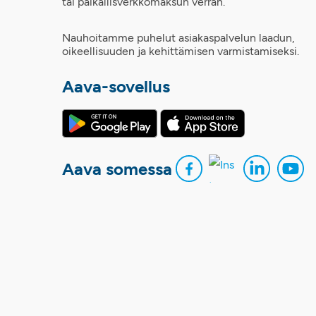
tai paikallisverkkomaksun verran.
Nauhoitamme puhelut asiakaspalvelun laadun,
oikeellisuuden ja kehittämisen varmistamiseksi.
Aava-sovellus
Aava somessa