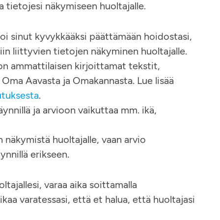
a tietojesi näkymiseen huoltajalle.
oi sinut kyvykkääksi päättämään hoidostasi,
iin liittyvien tietojen näkyminen huoltajalle.
on ammattilaisen kirjoittamat tekstit,
ne Oma Aavasta ja Omakannasta. Lue lisää
vutuksesta
.
ynnillä ja arvioon vaikuttaa mm. ikä,
n näkymistä huoltajalle, vaan arvio
ynnillä erikseen.
ltajallesi, varaa aika soittamalla
a varatessasi, että et halua, että huoltajasi