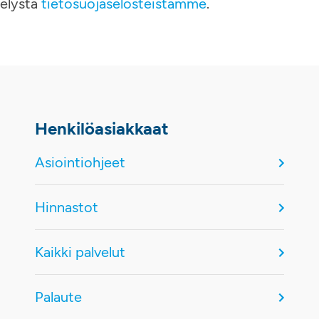
telystä
tietosuojaselosteistamme
.
Henkilöasiakkaat
Asiointiohjeet
Hinnastot
Kaikki palvelut
Palaute