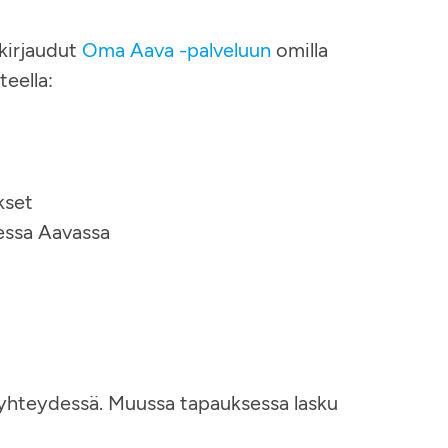
kirjaudut
Oma Aava -palveluun
omilla
teella:
kset
sessa Aavassa
i yhteydessä. Muussa tapauksessa lasku