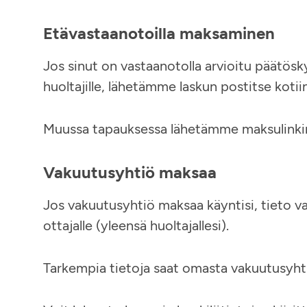
Etävastaanotoilla maksaminen
Jos sinut on vastaanotolla arvioitu päätösky
huoltajille, lähetämme laskun postitse kotii
Muussa tapauksessa lähetämme maksulinkin 
Vakuutusyhtiö maksaa
Jos vakuutusyhtiö maksaa käyntisi, tieto
ottajalle (yleensä huoltajallesi).
Tarkempia tietoja saat omasta vakuutusyhti