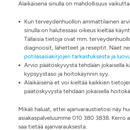
Alaikäisenä sinulla on mahdollisuus vaikutta
Kun terveydenhuollon ammattilainen arvi
sinulla on halutessasi oikeus kieltää käynt
Tällaisia tietoja ovat mm. terveydenhuoll
diagnoosit, lähetteet ja reseptit. Näet 
potilasasiakirjojen tarkastuksesta ja luo
Arvio päätöskyvystä tehdään jokaisella kä
kypsyystaso ja hoitokäynnin syy.
Alaikäisenä et voi kieltää kaikkien tietoje
päätöskyvystä tehdään jokaisella hoitokä
Mikäli haluat, ettei ajanvaraustietosi näy huo
asiakaspalveluumme 010 380 3838. Kerro aika
saa tietää ajanvarauksesta.