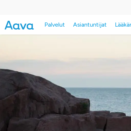
Palvelut
Asiantuntijat
Lääkä