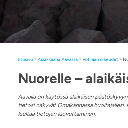
Etusivu
»
Asiakkaana Aavassa
»
Potilaan oikeudet
»
Nu
Nuorelle – alaikä
Aavalla on käytössä alaikäisen päätöskyvyn ar
tietosi näkyvät Omakannassa huoltajallesi.
kieltää tietojen luovuttaminen.