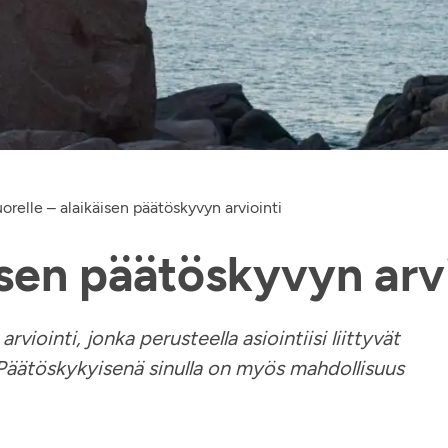
orelle – alaikäisen päätöskyvyn arviointi
isen päätöskyvyn arv
viointi, jonka perusteella asiointiisi liittyvät
 Päätöskykyisenä sinulla on myös mahdollisuus