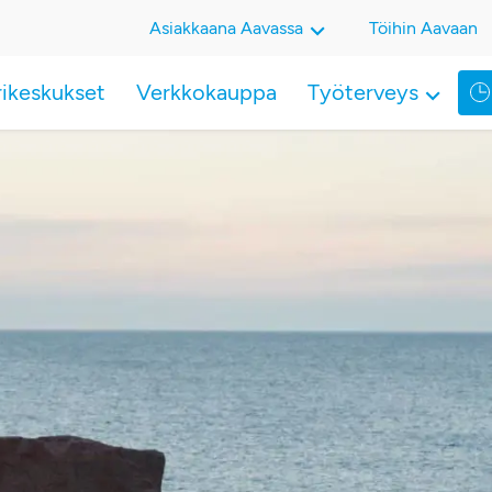
Asiakkaana Aavassa
Töihin Aavaan
rikeskukset
Verkkokauppa
Työterveys