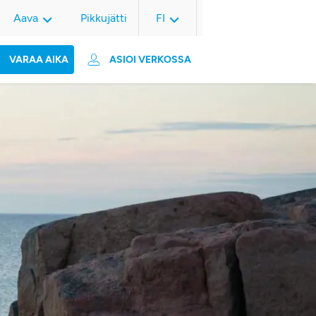
Aava
Pikkujätti
FI
VARAA AIKA
ASIOI VERKOSSA