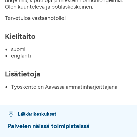
ongelmia, kiputiloja ja miesten hormoniongelmia.
Olen kuunteleva ja potilaskeskeinen.
Tervetuloa vastaanotolle!
Kielitaito
suomi
englanti
Lisätietoja
Työskentelen Aavassa ammatinharjoittajana.
Lääkärikeskukset
Palvelen näissä toimipisteissä