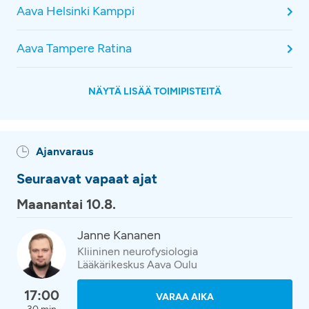
Aava Helsinki Kamppi
Aava Tampere Ratina
NÄYTÄ LISÄÄ TOIMIPISTEITÄ
Ajanvaraus
Seuraavat vapaat ajat
Maanantai 10.8.
Janne Kananen
Kliininen neurofysiologia
Lääkärikeskus Aava Oulu
17:00
VARAA AIKA