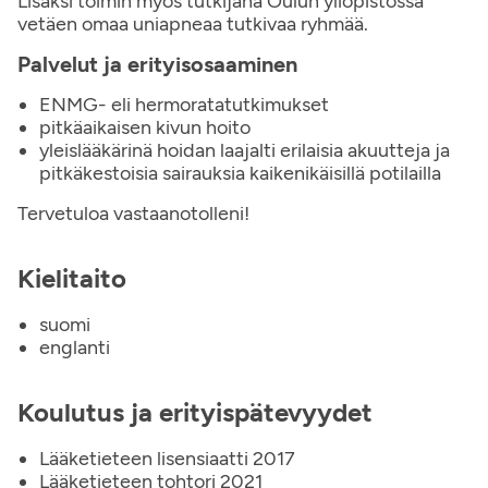
Lisäksi toimin myös tutkijana Oulun yliopistossa
vetäen omaa uniapneaa tutkivaa ryhmää.
Palvelut ja erityisosaaminen
ENMG- eli hermoratatutkimukset
pitkäaikaisen kivun hoito
yleislääkärinä hoidan laajalti erilaisia akuutteja ja
pitkäkestoisia sairauksia kaikenikäisillä potilailla
Tervetuloa vastaanotolleni!
Kielitaito
suomi
englanti
Koulutus ja erityispätevyydet
Lääketieteen lisensiaatti 2017
Lääketieteen tohtori 2021