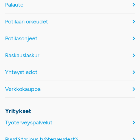
Palaute
Potilaan oikeudet
Potilasohjeet
Raskauslaskuri
Yhteystiedot
Verkkokauppa
Yritykset
Työterveyspalvelut
Pyydä tarjous työterveydestä