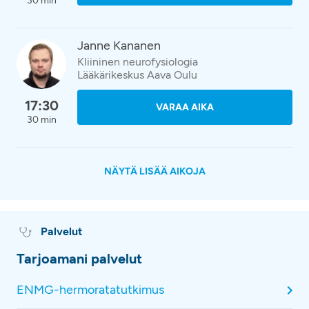
30 min
Janne Kananen
Kliininen neurofysiologia
Lääkärikeskus Aava Oulu
17:30
VARAA AIKA
30 min
NÄYTÄ LISÄÄ AIKOJA
Palvelut
Tarjoamani palvelut
ENMG-hermoratatutkimus