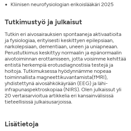
Kliinisen neurofysiologian erikoislääkäri 2025
Tutkimustyö ja julkaisut
Tutkin eri aivosairauksien spontaaneja aktivaatioita
ja fysiologiaa, erityisesti keskittyen epilepsiaan,
narkolepsiaan, dementiaan, uneen ja uniapneaan.
Perustutkimus keskittyy normaalin ja epänormaalin
aivotoiminnan erottamiseen, jotta voisimme kehittää
entistä herkempiä erotusdiagnostisia testejä ja
hoitoja. Tutkimuksessa hyödynnämme nopeaa
toiminnallista magneettikuvantamista(fMRI),
yhdistettynä aivosähkökäyrään (EEG) ja lähi-
infrapunaspektroskopiaa (NIRS). Olen julkaissut yli
20 vertaisarvioitua artikkelia eri kansainvälisissä
tieteellisissä julkaisusarjoissa.
Lisätietoja