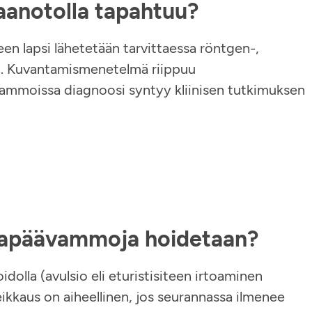
aanotolla tapahtuu?
een lapsi lähetetään tarvittaessa röntgen-,
n. Kuvantamismenetelmä riippuu
vammoissa diagnoosi syntyy kliinisen tutkimuksen
antapäävammoja hoidetaan?
dolla (avulsio eli eturistisiteen irtoaminen
 Leikkaus on aiheellinen, jos seurannassa ilmenee