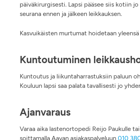
päiväkirurgisesti. Lapsi pääsee siis kotiin
seurana ennen ja jälkeen leikkauksen.
Kasvuikäisten murtumat hoidetaan yleensä ki
Kuntoutuminen leikkausho
Kuntoutus ja liikuntaharrastuksiin paluun o
Kouluun lapsi saa palata tavallisesti jo yhd
Ajanvaraus
Varaa aika lastenortopedi Reijo Paukulle tai 
soittamalla Aavan asiakaspalveluun
010 38