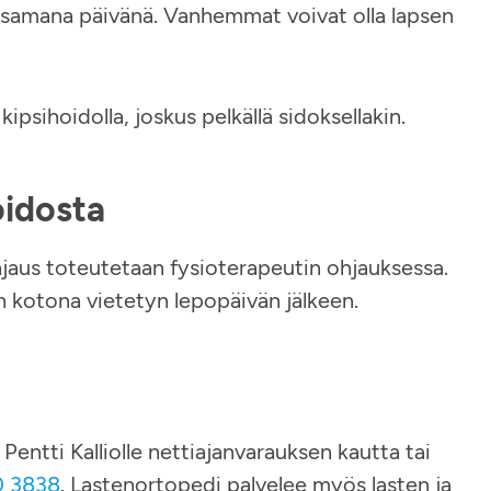
 jo samana päivänä. Vanhemmat voivat olla lapsen
psihoidolla, joskus pelkällä sidoksellakin.
idosta
hjaus toteutetaan fysioterapeutin ohjauksessa.
en kotona vietetyn lepopäivän jälkeen.
Pentti Kalliolle nettiajanvarauksen kautta tai
0 3838
. Lastenortopedi palvelee myös lasten ja