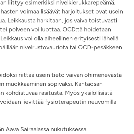
an liittyy esimerkiksi nivelkierukkarepeämä.
ilihasten voimaa lisäävät harjoitukset ovat usein
ua. Leikkausta harkitaan, jos vaiva toistuvasti
 ettei polveen voi luottaa. OCD:tä hoidetaan
ikkaus voi olla aiheellinen erityisesti lähellä
epäillään nivelrustovauriota tai OCD-pesäkkeen
idoksi riittää usein tieto vaivan ohimenevästä
sen muokkaaminen sopivaksi. Kantaosan
kohdistuvaa rasitusta. Myös yksilöllisistä
a voidaan lievittää fysioterapeutin neuvomilla
än Aava Sairaalassa nukutuksessa