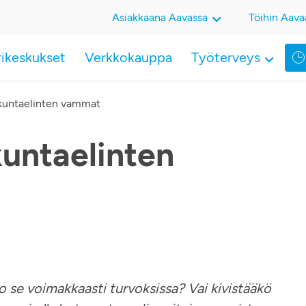
Asiakkaana Aavassa
Töihin Aava
rikeskukset
Verkkokauppa
Työterveys
iikuntaelinten vammat
ikuntaelinten
ko se voimakkaasti turvoksissa? Vai kivistääkö