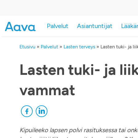
Palvelut
Asiantuntijat
Lääkä
Etusivu
»
Palvelut
»
Lasten terveys
»
Lasten tuki- ja l
Lasten tuki- ja li
vammat
Kipuileeko lapsen polvi rasituksessa tai on