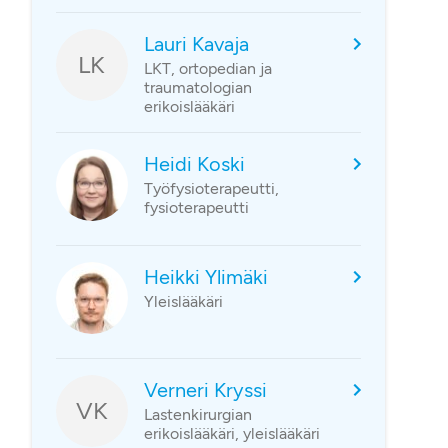
Lauri Kavaja
LK
LKT, ortopedian ja
traumatologian
erikoislääkäri
Heidi Koski
Työfysioterapeutti,
fysioterapeutti
Heikki Ylimäki
Yleislääkäri
Verneri Kryssi
VK
Lastenkirurgian
erikoislääkäri, yleislääkäri