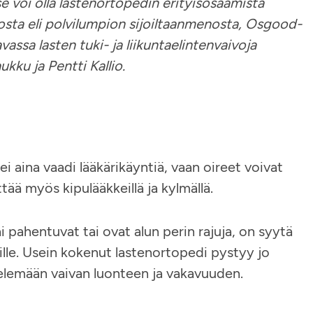
e voi olla lastenortopedin erityisosaamista
iosta eli polvilumpion sijoiltaanmenosta, Osgood-
vassa lasten tuki- ja liikuntaelintenvaivoja
kku ja Pentti Kallio.
i aina vaadi lääkärikäyntiä, vaan oireet voivat
ttää myös kipulääkkeillä ja kylmällä.
tai pahentuvat tai ovat alun perin rajuja, on syytä
ille. Usein kokenut lastenortopedi pystyy jo
ttelemään vaivan luonteen ja vakavuuden.