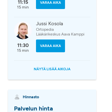
11:15
VARAA AIKA
15 min
Jussi Kosola
Ortopedia
Lääkärikeskus Aava Kamppi
11:30
VARAA AIKA
15 min
NÄYTÄ LISÄÄ AIKOJA
Hinnasto
Palvelun hinta