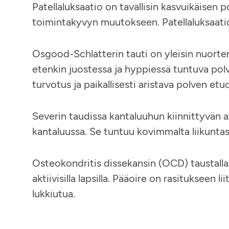
Patellaluksaatio on tavallisin kasvuikäisen
toimintakyvyn muutokseen. Patellaluksaati
Osgood-Schlatterin tauti on yleisin nuorten
etenkin juostessa ja hyppiessä tuntuva polv
turvotus ja paikallisesti aristava polven et
Severin taudissa kantaluuhun kiinnittyvän ak
kantaluussa. Se tuntuu kovimmalta liikuntas
Osteokondritis dissekansin (OCD) taustalla o
aktiivisilla lapsilla. Pääoire on rasitukseen li
lukkiutua.