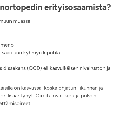
enortopedin erityisosaamista?
t muun muassa
aanmeno
 sääriluun kyhmyn kiputila
is dissekans (OCD) eli kasvuikäisen nivelruston ja
sillä on kasvussa, koska ohjatun liikunnan ja
 on lisääntynyt. Oireita ovat kipu ja polven
ettämisoireet.