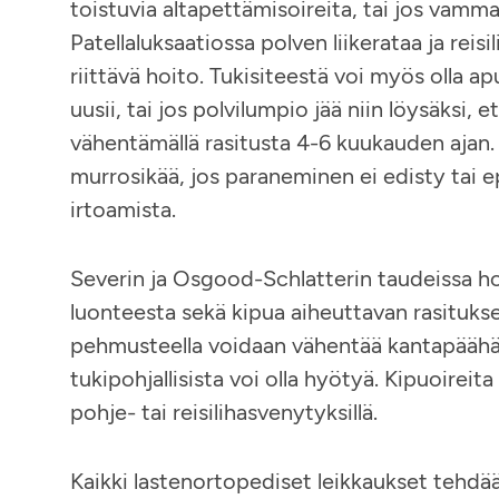
toistuvia altapettämisoireita, tai jos vamma
Patellaluksaatiossa polven liikerataa ja reis
riittävä hoito. Tukisiteestä voi myös olla ap
uusii, tai jos polvilumpio jää niin löysäksi,
vähentämällä rasitusta 4-6 kuukauden ajan. Le
murrosikää, jos paraneminen ei edisty tai 
irtoamista.
Severin ja Osgood-Schlatterin taudeissa ho
luonteesta sekä kipua aiheuttavan rasituk
pehmusteella voidaan vähentää kantapäähän 
tukipohjallisista voi olla hyötyä. Kipuoireit
pohje- tai reisilihasvenytyksillä.
Kaikki lastenortopediset leikkaukset tehdä