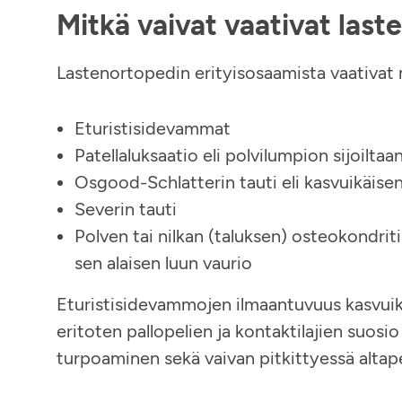
Mitkä vaivat vaativat last
Lastenortopedin erityisosaamista vaativa
Eturistisidevammat
Patellaluksaatio eli polvilumpion sijoilt
Osgood-Schlatterin tauti eli kasvuikäisen
Severin tauti
Polven tai nilkan (taluksen) osteokondrit
sen alaisen luun vaurio
Eturistisidevammojen ilmaantuvuus kasvuikäi
eritoten pallopelien ja kontaktilajien suosio
turpoaminen sekä vaivan pitkittyessä altap