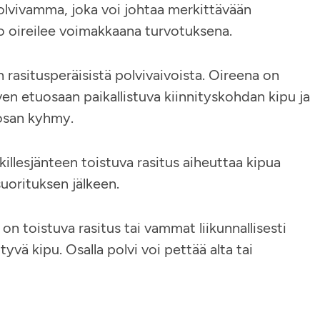
 polvivamma, joka voi johtaa merkittävään
o oireilee voimakkaana turvotuksena.
 rasitusperäisistä polvivaivoista. Oireena on
en etuosaan paikallistuva kiinnityskohdan kipu ja
uosan kyhmy.
illesjänteen toistuva rasitus aiheuttaa kipua
uorituksen jälkeen.
n toistuva rasitus tai vammat liikunnallisesti
ittyvä kipu. Osalla polvi voi pettää alta tai