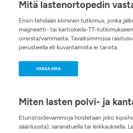
Mitä lastenortopedin vast
Ensin tehdään kliininen tutkimus, jonka jälk
magneetti- tai kartiokeila-TT-tutkimuksee
oireista/vammasta. Tavallisimmissa rasitus
perusteella eli kuvantamista ei tarvita.
VARAA AIKA
Miten lasten polvi- ja k
Eturistisidevammoja hoidetaan joko kipsihoi
sääriluusta), saranatuella tai leikkauksella.