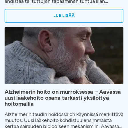
ahdistaa tai tuttujen tapaaminen tuntua liian
vaativalta. Elämänpiiri alkaa pienentyä hiljalleen ja
kävelyn hankaloituminen hyväksytään helposti
LUE LISÄÄ
osaksi ikääntymistä tai elämää. Kävelyvaikeuksiin ja
niiden juurisyihin on kuitenkin saatavilla apua.
Aavaan on avattu kävelyklinikka, jonne voi hakeutua
ilman lähetettä, kun kävely on alkanut rajoittaa
elämää.
Alzheimerin hoito on murroksessa – Aavassa
uusi lääkehoito osana tarkasti yksilöityä
hoitomallia
Alzheimerin taudin hoidossa on käynnissä merkittävä
muutos. Uusi lääkehoito kohdistuu ensimmäistä
kertaa sairauden biologiseen mekanismiin. Aavassa