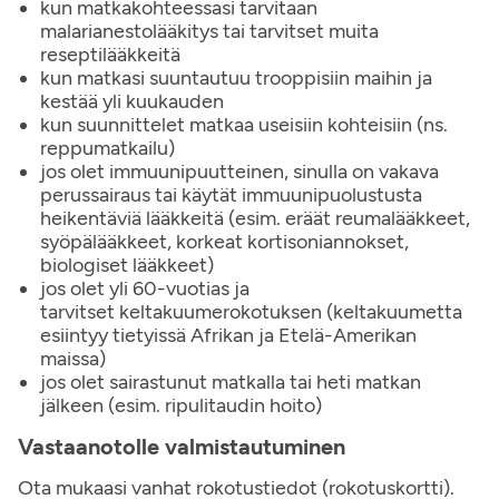
kun matkakohteessasi tarvitaan
malarianestolääkitys tai tarvitset muita
reseptilääkkeitä
kun matkasi suuntautuu trooppisiin maihin ja
kestää yli kuukauden
kun suunnittelet matkaa useisiin kohteisiin (ns.
reppumatkailu)
jos olet immuunipuutteinen, sinulla on vakava
perussairaus tai käytät immuunipuolustusta
heikentäviä lääkkeitä (esim. eräät reumalääkkeet,
syöpälääkkeet, korkeat kortisoniannokset,
biologiset lääkkeet)
jos olet yli 60-vuotias ja
tarvitset keltakuumerokotuksen (keltakuumetta
esiintyy tietyissä Afrikan ja Etelä-Amerikan
maissa)
jos olet sairastunut matkalla tai heti matkan
jälkeen (esim. ripulitaudin hoito)
Vastaanotolle valmistautuminen
Ota mukaasi vanhat rokotustiedot (rokotuskortti).