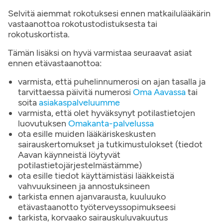
Selvitä aiemmat rokotuksesi ennen matkailulääkärin
vastaanottoa rokotustodistuksesta tai
rokotuskortista.
Tämän lisäksi on hyvä varmistaa seuraavat asiat
ennen etävastaanottoa:
varmista, että puhelinnumerosi on ajan tasalla ja
tarvittaessa päivitä numerosi
Oma Aavassa
tai
soita
asiakaspalveluumme
varmista, että olet hyväksynyt potilastietojen
luovutuksen
Omakanta-palvelussa
ota esille muiden lääkäriskeskusten
sairauskertomukset ja tutkimustulokset (tiedot
Aavan käynneistä löytyvät
potilastietojärjestelmästämme)
ota esille tiedot käyttämistäsi lääkkeistä
vahvuuksineen ja annostuksineen
tarkista ennen ajanvarausta, kuuluuko
etävastaanotto työterveyssopimukseesi
tarkista, korvaako sairauskuluvakuutus