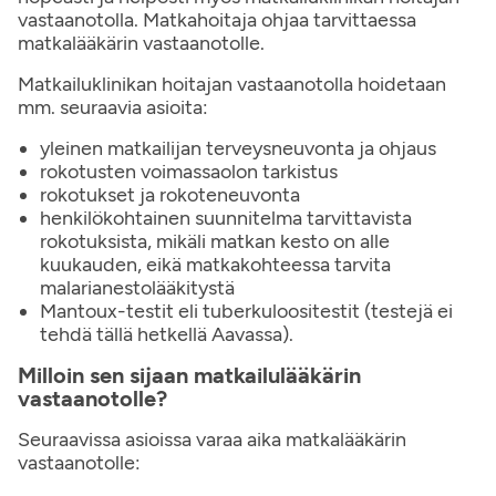
vastaanotolla. Matkahoitaja ohjaa tarvittaessa
matkalääkärin vastaanotolle.
Matkailuklinikan hoitajan vastaanotolla hoidetaan
mm. seuraavia asioita:
yleinen matkailijan terveysneuvonta ja ohjaus
rokotusten voimassaolon tarkistus
rokotukset ja rokoteneuvonta
henkilökohtainen suunnitelma tarvittavista
rokotuksista, mikäli matkan kesto on alle
kuukauden, eikä matkakohteessa tarvita
malarianestolääkitystä
Mantoux-testit eli tuberkuloositestit (testejä ei
tehdä tällä hetkellä Aavassa).
Milloin sen sijaan matkailulääkärin
vastaanotolle?
Seuraavissa asioissa varaa aika matkalääkärin
vastaanotolle: