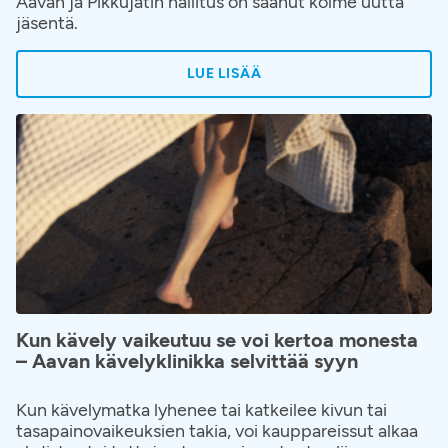
Aavan ja Pikkujätin hallitus on saanut kolme uutta
jäsentä.
LUE LISÄÄ
Kun kävely vaikeutuu se voi kertoa monesta
– Aavan kävelyklinikka selvittää syyn
Kun kävelymatka lyhenee tai katkeilee kivun tai
tasapainovaikeuksien takia, voi kauppareissut alkaa