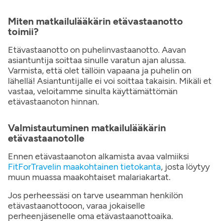
Miten matkailulääkärin etävastaanotto
toimii?
Etävastaanotto on puhelinvastaanotto. Aavan
asiantuntija soittaa sinulle varatun ajan alussa.
Varmista, että olet tällöin vapaana ja puhelin on
lähellä! Asiantuntijalle ei voi soittaa takaisin. Mikäli et
vastaa, veloitamme sinulta käyttämättömän
etävastaanoton hinnan.
Valmistautuminen matkailulääkärin
etävastaanotolle
Ennen etävastaanoton alkamista avaa valmiiksi
FitForTravelin maakohtainen tietokanta
, josta löytyy
muun muassa maakohtaiset malariakartat.
Jos perheessäsi on tarve useamman henkilön
etävastaanottooon, varaa jokaiselle
perheenjäsenelle oma etävastaanottoaika.