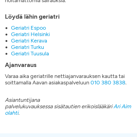
hoitamattomia sairauksia.
Löydä lähin geriatri
Geriatri Espoo
Geriatri Helsinki
Geriatri Kerava
Geriatri Turku
Geriatri Tuusula
Ajanvaraus
Varaa aika geriatrille nettiajanvarauksen kautta tai
soittamalla Aavan asiakaspalveluun
010 380 3838
.
Asiantuntijana
palvelukuvauksessa sisätautien erikoislääkäri
Ari Aim
olahti
.