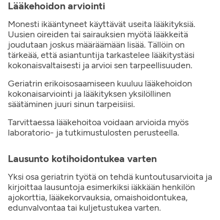
Lääkehoidon arviointi
Monesti ikääntyneet käyttävät useita lääkityksiä.
Uusien oireiden tai sairauksien myötä lääkkeitä
joudutaan joskus määräämään lisää. Tällöin on
tärkeää, että asiantuntija tarkastelee lääkitystäsi
kokonaisvaltaisesti ja arvioi sen tarpeellisuuden.
Geriatrin erikoisosaamiseen kuuluu lääkehoidon
kokonaisarviointi ja lääkityksen yksilöllinen
säätäminen juuri sinun tarpeisiisi.
Tarvittaessa lääkehoitoa voidaan arvioida myös
laboratorio- ja tutkimustulosten perusteella.
Lausunto kotihoidontukea varten
Yksi osa geriatrin työtä on tehdä kuntoutusarvioita ja
kirjoittaa lausuntoja esimerkiksi iäkkään henkilön
ajokorttia, lääkekorvauksia, omaishoidontukea,
edunvalvontaa tai kuljetustukea varten.