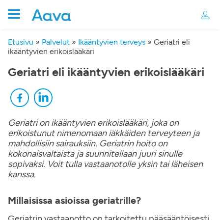
Etusivu
»
Palvelut
»
Ikääntyvien terveys
»
Geriatri eli
ikääntyvien erikoislääkäri
Geriatri eli ikääntyvien erikoislääkäri
Geriatri on ikääntyvien erikoislääkäri, joka on
erikoistunut nimenomaan iäkkäiden terveyteen ja
mahdollisiin sairauksiin. Geriatrin hoito on
kokonaisvaltaista ja suunnitellaan juuri sinulle
sopivaksi. Voit tulla vastaanotolle yksin tai läheisen
kanssa.
Millaisissa asioissa geriatrille?
Geriatrin vastaanotto on tarkoitettu pääsääntöisesti