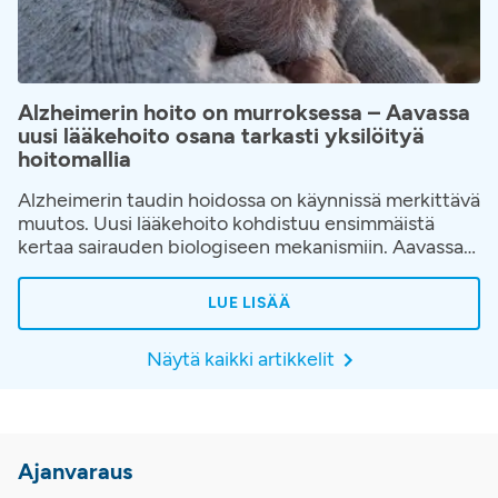
Alzheimerin hoito on murroksessa – Aavassa
uusi lääkehoito osana tarkasti yksilöityä
hoitomallia
Alzheimerin taudin hoidossa on käynnissä merkittävä
muutos. Uusi lääkehoito kohdistuu ensimmäistä
kertaa sairauden biologiseen mekanismiin. Aavassa
hoito toteutetaan osana huolellisesti rakennettua
hoitopolkua, jossa korostuvat oikea-aikainen
LUE LISÄÄ
diagnostiikka, potilaan yksilöllinen arviointi ja jatkuva
seuranta hoidon aikana.
Näytä kaikki artikkelit
Ajanvaraus