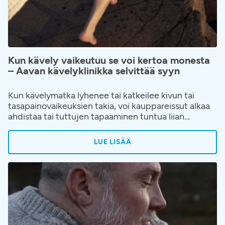
Kun kävely vaikeutuu se voi kertoa monesta
– Aavan kävelyklinikka selvittää syyn
Kun kävelymatka lyhenee tai katkeilee kivun tai
tasapainovaikeuksien takia, voi kauppareissut alkaa
ahdistaa tai tuttujen tapaaminen tuntua liian
vaativalta. Elämänpiiri alkaa pienentyä hiljalleen ja
kävelyn hankaloituminen hyväksytään helposti
LUE LISÄÄ
osaksi ikääntymistä tai elämää. Kävelyvaikeuksiin ja
niiden juurisyihin on kuitenkin saatavilla apua.
Aavaan on avattu kävelyklinikka, jonne voi hakeutua
ilman lähetettä, kun kävely on alkanut rajoittaa
elämää.