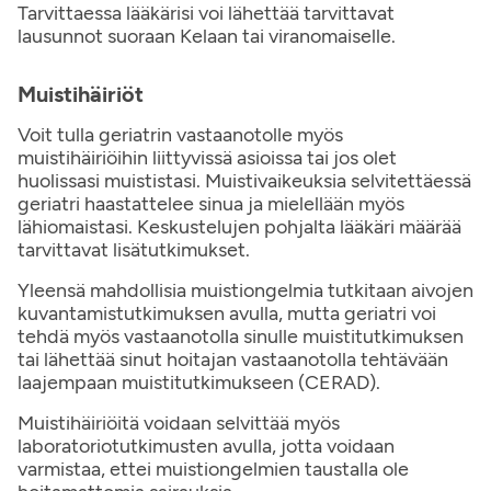
Tarvittaessa lääkärisi voi lähettää tarvittavat
lausunnot suoraan Kelaan tai viranomaiselle.
Muistihäiriöt
Voit tulla geriatrin vastaanotolle myös
muistihäiriöihin liittyvissä asioissa tai jos olet
huolissasi muististasi. Muistivaikeuksia selvitettäessä
geriatri haastattelee sinua ja mielellään myös
lähiomaistasi. Keskustelujen pohjalta lääkäri määrää
tarvittavat lisätutkimukset.
Yleensä mahdollisia muistiongelmia tutkitaan aivojen
kuvantamistutkimuksen avulla, mutta geriatri voi
tehdä myös vastaanotolla sinulle muistitutkimuksen
tai lähettää sinut hoitajan vastaanotolla tehtävään
laajempaan muistitutkimukseen (CERAD).
Muistihäiriöitä voidaan selvittää myös
laboratoriotutkimusten avulla, jotta voidaan
varmistaa, ettei muistiongelmien taustalla ole