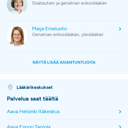
Sisätautien ja geriatrian erikoislääkäri
Maija Eineluoto
Geriatrian erikoislääkäri, yleislääkäri
NÄYTÄ LISÄÄ ASIANTUNTIJOITA
Lääkärikeskukset
Palvelua saat täältä
Aava Helsinki Itäkeskus
Aava Espoo Tapiola