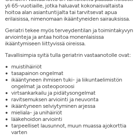
yli 65-vuotiaille, jotka haluavat kokonaisvaltaista
hoitoa alan asiantuntijalta tai tarvitsevat apua
erilaisissa, nimenomaan ikääntyneiden sairauksissa.
Geriatri tekee myös terveydentilan ja toimintakyvyn
arviointeja ja antaa hoitoa monenlaisissa
ikääntymiseen liittyvissä oireissa.
Tavallisimpia syitä tulla geriatrin vastaanotolle ovat:
muistihäiriöt
tasapainon ongelmat
ikääntyneen ihmisen tuki- ja liikuntaelimistön
ongelmat ja osteoporoosi
virtsankarkailu ja pidätysongelmat
ravitsemuksen arviointi ja neuvonta
ikääntyneen selviytyminen arjessa
mieliala- ja unihäiriöt
lääkehoidon arviointi
tarpeelliset lausunnot, muun muassa ajokorttia
varten