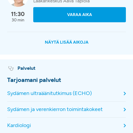
Lääkärikeskus Aava Tapiola
11:30
VARAA AIKA
30 min
NÄYTÄ LISÄÄ AIKOJA
Palvelut
Tarjoamani palvelut
Sydämen ultraäänitutkimus (ECHO)
Sydämen ja verenkierron toimintakokeet
Kardiologi