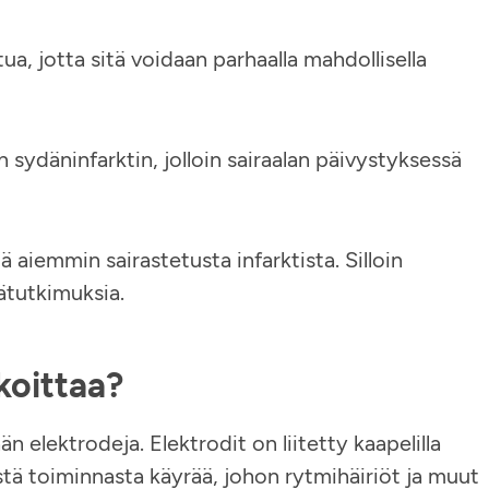
a, jotta sitä voidaan parhaalla mahdollisella
 sydäninfarktin, jolloin sairaalan päivystyksessä
aiemmin sairastetusta infarktista. Silloin
ätutkimuksia.
koittaa?
tään elektrodeja. Elektrodit on liitetty kaapelilla
stä toiminnasta käyrää, johon rytmihäiriöt ja muut