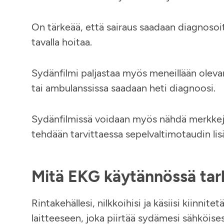
On tärkeää, että sairaus saadaan diagnosoitu
tavalla hoitaa.
Sydänfilmi paljastaa myös meneillään olevan
tai ambulanssissa saadaan heti diagnoosi.
Sydänfilmissä voidaan myös nähdä merkkejä 
tehdään tarvittaessa sepelvaltimotaudin lis
Mitä EKG käytännössä tar
Rintakehällesi, nilkkoihisi ja käsiisi kiinnite
laitteeseen, joka piirtää sydämesi sähköise