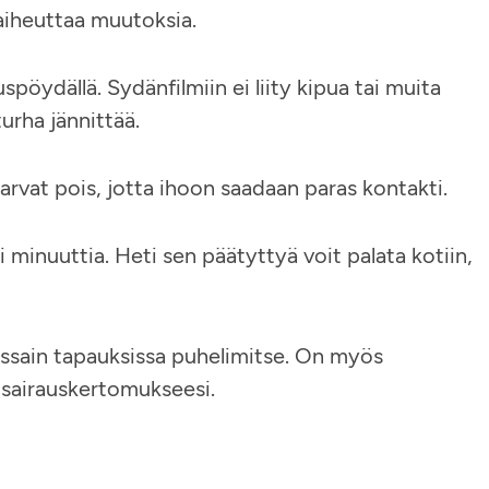
iheuttaa muutoksia.
pöydällä. Sydänfilmiin ei liity kipua tai muita
urha jännittää.
karvat pois, jotta ihoon saadaan paras kontakti.
 minuuttia. Heti sen päätyttyä voit palata kotiin,
joissain tapauksissa puhelimitse. On myös
an sairauskertomukseesi.