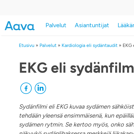
Palvelut
Asiantuntijat
Lääkä
Etusivu
»
Palvelut
»
Kardiologia eli sydäntaudit
»
EKG e
EKG eli sydänfilm
Sydänfilmi eli EKG kuvaa sydämen sähköistä
tehdään yleensä ensimmäisenä, kun epäillää
sydämen rytmin. Se kertoo myös, onko säh
näkyykö sydänlihaksessa merkkejä liikakasv