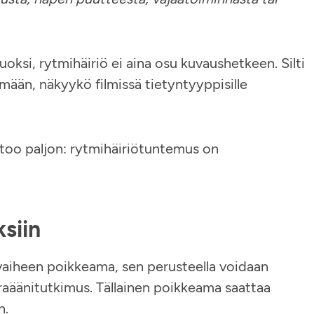
oksi, rytmihäiriö ei aina osu kuvaushetkeen. Silti
mään, näkyykö filmissä tietyntyyppisille
rtoo paljon: rytmihäiriötuntemus on
siin
aiheen poikkeama, sen perusteella voidaan
raäänitutkimus. Tällainen poikkeama saattaa
n.