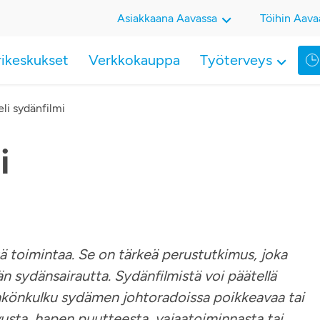
Asiakkaana Aavassa
Töihin Aava
rikeskukset
Verkkokauppa
Työterveys
li sydänfilmi
i
 toimintaa. Se on tärkeä perustutkimus, joka
n sydänsairautta. Sydänfilmistä voi päätellä
könkulku sydämen johtoradoissa poikkeavaa tai
usta, hapen puutteesta, vajaatoiminnasta tai