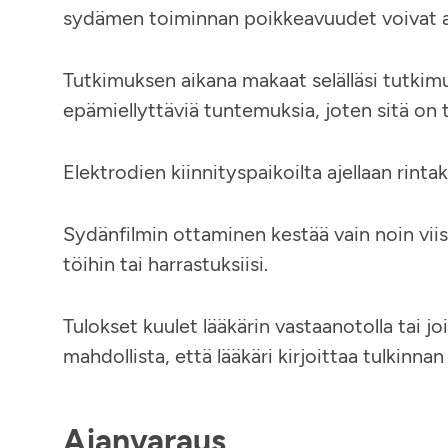
sydämen toiminnan poikkeavuudet voivat a
Tutkimuksen aikana makaat selälläsi tutkimus
epämiellyttäviä tuntemuksia, joten sitä on t
Elektrodien kiinnityspaikoilta ajellaan rinta
Sydänfilmin ottaminen kestää vain noin viisi
töihin tai harrastuksiisi.
Tulokset kuulet lääkärin vastaanotolla tai 
mahdollista, että lääkäri kirjoittaa tulkinn
Ajanvaraus