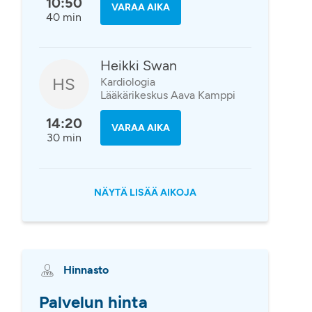
10:50
VARAA AIKA
40 min
Heikki Swan
HS
Kardiologia
Lääkärikeskus Aava Kamppi
14:20
VARAA AIKA
30 min
NÄYTÄ LISÄÄ AIKOJA
Hinnasto
Palvelun hinta