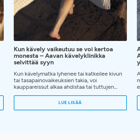
Kun kävely vaikeutuu se voi kertoa
A
monesta – Aavan kävelyklinikka
A
selvittää syyn
y
Kun kävelymatka lyhenee tai katkeilee kivun
A
tai tasapainovaikeuksien takia, voi
m
kauppareissut alkaa ahdistaa tai tuttujen
e
tapaaminen tuntua liian vaativalta. Elämänpiiri
m
alkaa pienentyä hiljalleen ja kävelyn
o
LUE LISÄÄ
hankaloituminen hyväksytään helposti osaksi
j
ikääntymistä tai elämää. Kävelyvaikeuksiin ja
p
niiden juurisyihin on kuitenkin saatavilla apua.
s
Aavaan on avattu kävelyklinikka, jonne voi
hakeutua ilman lähetettä, kun kävely on
alkanut rajoittaa elämää.