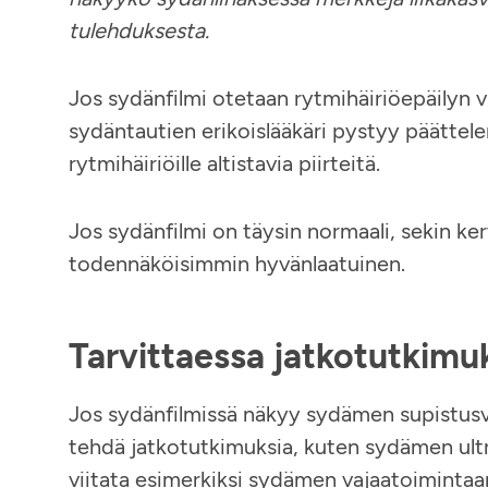
tulehduksesta.
Jos sydänfilmi otetaan rytmihäiriöepäilyn vu
sydäntautien erikoislääkäri pystyy päättele
rytmihäiriöille altistavia piirteitä.
Jos sydänfilmi on täysin normaali, sekin ke
todennäköisimmin hyvänlaatuinen.
Tarvittaessa jatkotutkimuk
Jos sydänfilmissä näkyy sydämen supistusv
tehdä jatkotutkimuksia, kuten sydämen ult
viitata esimerkiksi sydämen vajaatoimintaa