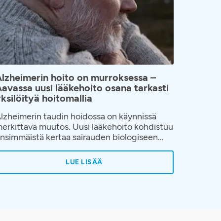
lzheimerin hoito on murroksessa –
avassa uusi lääkehoito osana tarkasti
ksilöityä hoitomallia
lzheimerin taudin hoidossa on käynnissä
erkittävä muutos. Uusi lääkehoito kohdistuu
nsimmäistä kertaa sairauden biologiseen
ekanismiin. Aavassa hoito toteutetaan
sana huolellisesti rakennettua hoitopolkua,
LUE LISÄÄ
ossa korostuvat oikea-aikainen diagnostiikka,
otilaan yksilöllinen arviointi ja jatkuva
euranta hoidon aikana.