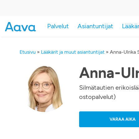
Palvelut
Asiantuntijat
Lääkä
Etusivu
»
Lääkärit ja muut asiantuntijat
»
Anna-Ulrika 
Anna-Ulr
Silmätautien erikoislä
ostopalvelut)
VARAA AIKA