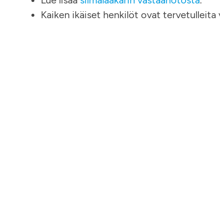
Lue lisää
silmälääkärin vastaanotosta
.
Kaiken ikäiset henkilöt ovat tervetulleit