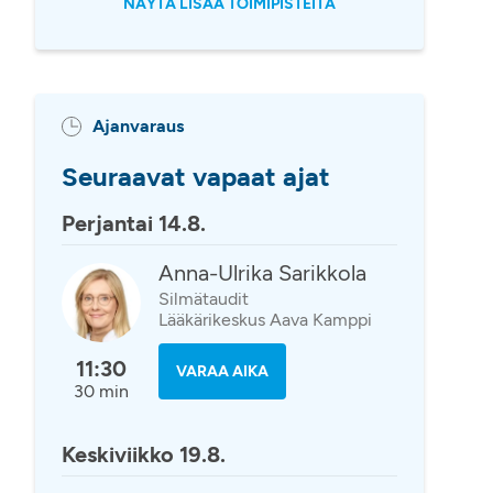
NÄYTÄ LISÄÄ TOIMIPISTEITÄ
Ajanvaraus
Seuraavat vapaat ajat
Perjantai 14.8.
Anna-Ulrika Sarikkola
Silmätaudit
Lääkärikeskus Aava Kamppi
11:30
VARAA AIKA
30 min
Keskiviikko 19.8.