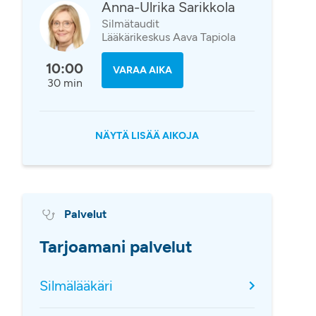
Anna-Ulrika Sarikkola
Silmätaudit
Lääkärikeskus Aava Tapiola
10:00
VARAA AIKA
30 min
NÄYTÄ LISÄÄ AIKOJA
Palvelut
Tarjoamani palvelut
Silmälääkäri