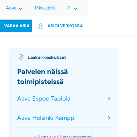
Aava
Pikkujätti
FI
VARAA AIKA
ASIOI VERKOSSA
Lääkärikeskukset
Palvelen näissä
toimipisteissä
Aava Espoo Tapiola
Aava Helsinki Kamppi