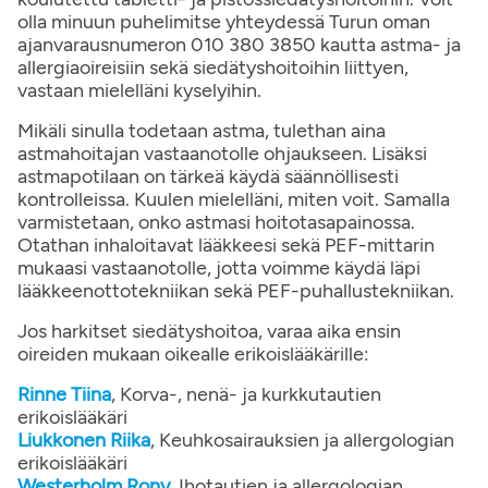
olla minuun puhelimitse yhteydessä Turun oman
ajanvarausnumeron 010 380 3850 kautta astma- ja
allergiaoireisiin sekä siedätyshoitoihin liittyen,
vastaan mielelläni kyselyihin.
Mikäli sinulla todetaan astma, tulethan aina
astmahoitajan vastaanotolle ohjaukseen. Lisäksi
astmapotilaan on tärkeä käydä säännöllisesti
kontrolleissa. Kuulen mielelläni, miten voit. Samalla
varmistetaan, onko astmasi hoitotasapainossa.
Otathan inhaloitavat lääkkeesi sekä PEF-mittarin
mukaasi vastaanotolle, jotta voimme käydä läpi
lääkkeenottotekniikan sekä PEF-puhallustekniikan.
Jos harkitset siedätyshoitoa, varaa aika ensin
oireiden mukaan oikealle erikoislääkärille:
Rinne Tiina
, Korva-, nenä- ja kurkkutautien
erikoislääkäri
Liukkonen Riika
, Keuhkosairauksien ja allergologian
erikoislääkäri
Westerholm Rony
, Ihotautien ja allergologian