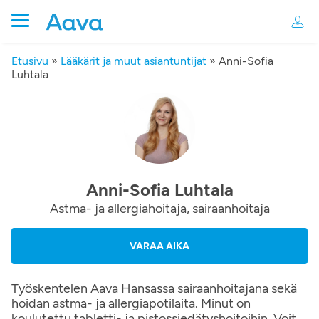
Etusivu
»
Lääkärit ja muut asiantuntijat
»
Anni-Sofia
Luhtala
Anni-Sofia Luhtala
Astma- ja allergiahoitaja, sairaanhoitaja
VARAA AIKA
Työskentelen Aava Hansassa sairaanhoitajana sekä
hoidan astma- ja allergiapotilaita. Minut on
koulutettu tabletti- ja pistossiedätyshoitoihin. Voit