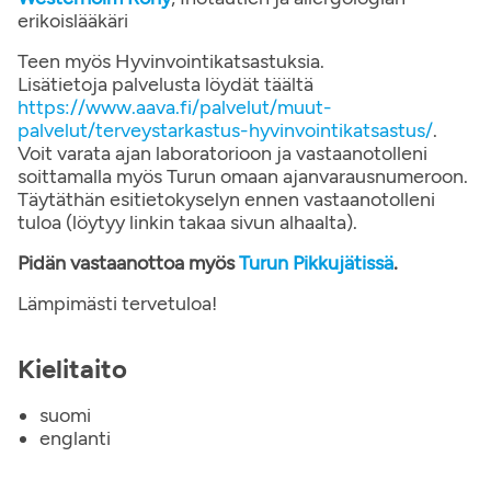
erikoislääkäri
Teen myös Hyvinvointikatsastuksia.
Lisätietoja palvelusta löydät täältä
https://www.aava.fi/palvelut/muut-
palvelut/terveystarkastus-hyvinvointikatsastus/
.
Voit varata ajan laboratorioon ja vastaanotolleni
soittamalla myös Turun omaan ajanvarausnumeroon.
Täytäthän esitietokyselyn ennen vastaanotolleni
tuloa (löytyy linkin takaa sivun alhaalta).
Pidän vastaanottoa myös
Turun Pikkujätissä
.
Lämpimästi tervetuloa!
Kielitaito
suomi
englanti