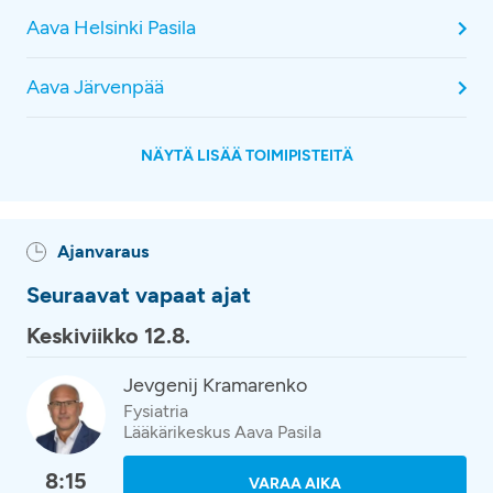
Aava Helsinki Pasila
Aava Järvenpää
NÄYTÄ LISÄÄ TOIMIPISTEITÄ
Ajanvaraus
Seuraavat vapaat ajat
Keskiviikko 12.8.
Jevgenij Kramarenko
Fysiatria
Lääkärikeskus Aava Pasila
8:15
VARAA AIKA