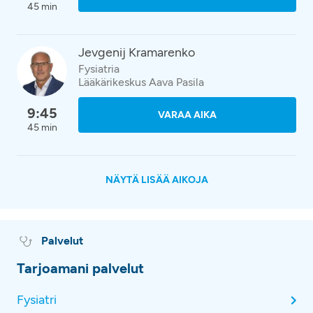
45 min
Jevgenij Kramarenko
Fysiatria
Lääkärikeskus Aava Pasila
9:45
VARAA AIKA
45 min
NÄYTÄ LISÄÄ AIKOJA
Palvelut
Tarjoamani palvelut
Fysiatri