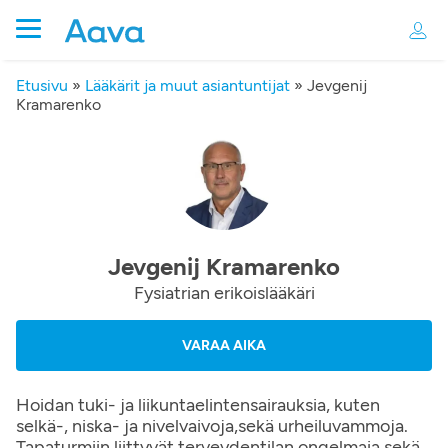
Etusivu
»
Lääkärit ja muut asiantuntijat
»
Jevgenij
Kramarenko
Jevgenij Kramarenko
Fysiatrian erikoislääkäri
VARAA AIKA
Hoidan tuki- ja liikuntaelintensairauksia, kuten
selkä-, niska- ja nivelvaivoja,sekä urheiluvammoja.
Tapaturmiin liittyvät terveydentilan ongelmaia sekä