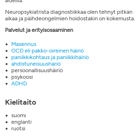
alueilla.
Neuropsykiatrista diagnostiikkaa olen tehnyt pitkän
aikaa ja päihdeongelmien hoidostakin on kokemusta.
Palvelut ja erityisosaaminen
Masennus
OCD eli pakko-oireinen häiriö
paniikkikohtaus ja paniikkihäiriö
ahdistuneisuushäriö
persoonallisuushäiriö
psykoosi
ADHD
Kielitaito
suomi
englanti
ruotsi