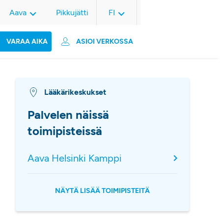
Aava
Pikkujätti
FI
VARAA AIKA
ASIOI VERKOSSA
Lääkärikeskukset
Palvelen näissä
toimipisteissä
Aava Helsinki Kamppi
NÄYTÄ LISÄÄ TOIMIPISTEITÄ