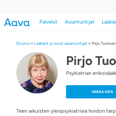
Palvelut
Asiantuntijat
Lääkä
Etusivu
»
Lääkärit ja muut asiantuntijat
»
Pirjo Tuomai
Pirjo Tu
Psykiatrian erikoislääk
VARAA AIKA
Teen aikuisten yleispsykiatrisia hoidon tar