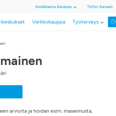
Asiakkaana Aavassa
Töihin Aavaan
rikeskukset
Verkkokauppa
Työterveys
nen
omainen
äri
peen arvioita ja hoidan esim. masennusta,