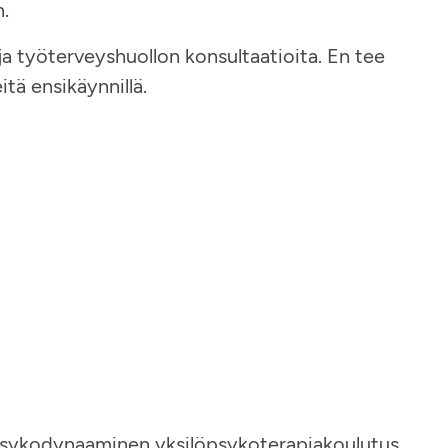
n.
a työterveyshuollon konsultaatioita. En tee
tä ensikäynnillä.
psykodynaaminen yksilöpsykoterapiakoulutus