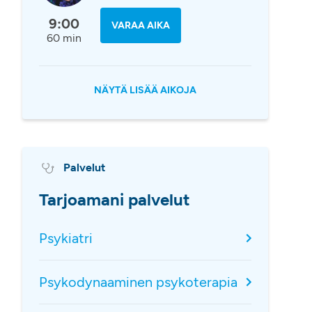
9:00
VARAA AIKA
60 min
NÄYTÄ LISÄÄ AIKOJA
Palvelut
Tarjoamani palvelut
Psykiatri
Psykodynaaminen psykoterapia