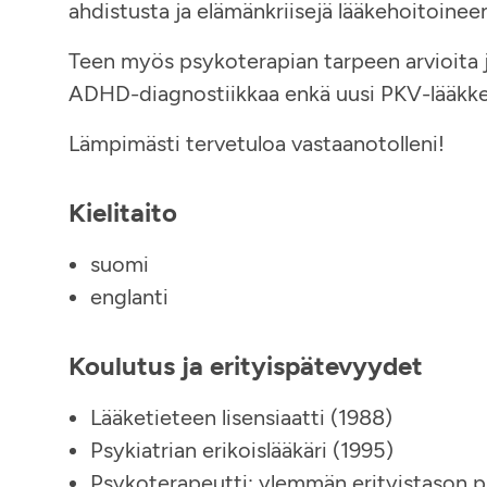
ahdistusta ja elämänkriisejä lääkehoitoinee
Teen myös psykoterapian tarpeen arvioita j
ADHD-diagnostiikkaa enkä uusi PKV-lääkkei
Lämpimästi tervetuloa vastaanotolleni!
Kielitaito
suomi
englanti
Koulutus ja erityispätevyydet
Lääketieteen lisensiaatti (1988)
Psykiatrian erikoislääkäri (1995)
Psykoterapeutti: ylemmän erityistason 