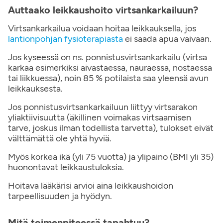
Auttaako leikkaushoito virtsankarkailuun?
Virtsankarkailua voidaan hoitaa leikkauksella, jos
lantionpohjan fysioterapiasta
ei saada apua vaivaan.
Jos kyseessä on ns. ponnistusvirtsankarkailu (virtsa
karkaa esimerkiksi aivastaessa, nauraessa, nostaessa
tai liikkuessa), noin 85 % potilaista saa yleensä avun
leikkauksesta.
Jos ponnistusvirtsankarkailuun liittyy virtsarakon
yliaktiivisuutta (äkillinen voimakas virtsaamisen
tarve, joskus ilman todellista tarvetta), tulokset eivät
välttämättä ole yhtä hyviä.
Myös korkea ikä (yli 75 vuotta) ja ylipaino (BMI yli 35)
huonontavat leikkaustuloksia.
Hoitava lääkärisi arvioi aina leikkaushoidon
tarpeellisuuden ja hyödyn.
Mitä toimenpiteessä tapahtuu?