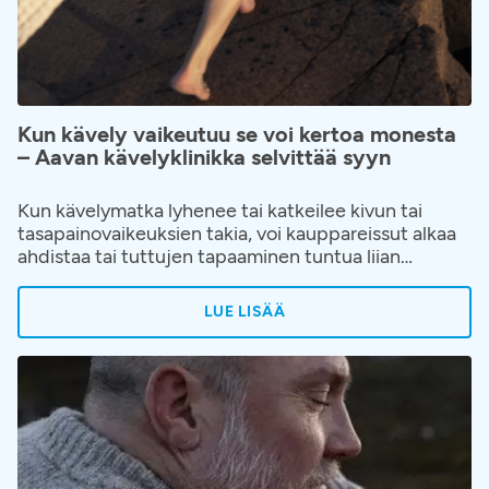
Kun kävely vaikeutuu se voi kertoa monesta
– Aavan kävelyklinikka selvittää syyn
Kun kävelymatka lyhenee tai katkeilee kivun tai
tasapainovaikeuksien takia, voi kauppareissut alkaa
ahdistaa tai tuttujen tapaaminen tuntua liian
vaativalta. Elämänpiiri alkaa pienentyä hiljalleen ja
kävelyn hankaloituminen hyväksytään helposti
LUE LISÄÄ
osaksi ikääntymistä tai elämää. Kävelyvaikeuksiin ja
niiden juurisyihin on kuitenkin saatavilla apua.
Aavaan on avattu kävelyklinikka, jonne voi hakeutua
ilman lähetettä, kun kävely on alkanut rajoittaa
elämää.