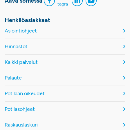
Aava somessa
Henkilöasiakkaat
Asiointiohjeet
Hinnastot
Kaikki palvelut
Palaute
Potilaan oikeudet
Potilasohjeet
Raskauslaskuri