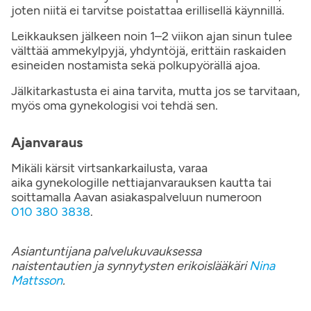
joten niitä ei tarvitse poistattaa erillisellä käynnillä.
Leikkauksen jälkeen noin 1–2 viikon ajan sinun tulee
välttää ammekylpyjä, yhdyntöjä, erittäin raskaiden
esineiden nostamista sekä polkupyörällä ajoa.
Jälkitarkastusta ei aina tarvita, mutta jos se tarvitaan,
myös oma gynekologisi voi tehdä sen.
Ajanvaraus
Mikäli kärsit virtsankarkailusta, varaa
aika gynekologille nettiajanvarauksen kautta tai
soittamalla Aavan asiakaspalveluun numeroon
010 380 3838
.
Asiantuntijana
palvelukuvauksessa
naistentautien ja synnytysten erikoislääkäri
Nina
Mattsson
.