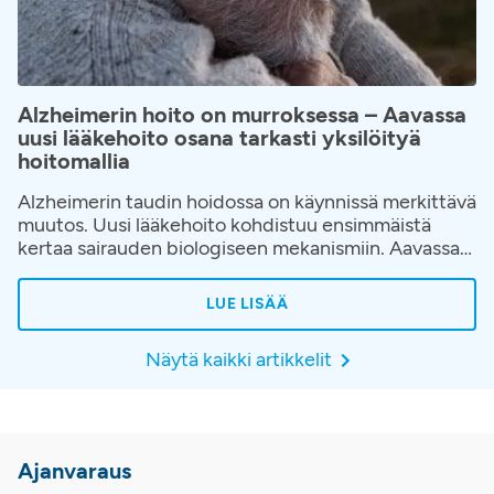
Alzheimerin hoito on murroksessa – Aavassa
uusi lääkehoito osana tarkasti yksilöityä
hoitomallia
Alzheimerin taudin hoidossa on käynnissä merkittävä
muutos. Uusi lääkehoito kohdistuu ensimmäistä
kertaa sairauden biologiseen mekanismiin. Aavassa
hoito toteutetaan osana huolellisesti rakennettua
hoitopolkua, jossa korostuvat oikea-aikainen
LUE LISÄÄ
diagnostiikka, potilaan yksilöllinen arviointi ja jatkuva
seuranta hoidon aikana.
Näytä kaikki artikkelit
Ajanvaraus