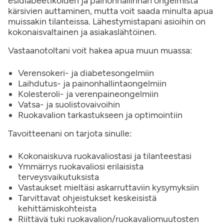
esidiabeetikoiden ja painonhallinnan ongelmista
kärsivien auttaminen, mutta voit saada minulta apua
muissakin tilanteissa. Lähestymistapani asioihin on
kokonaisvaltainen ja asiakaslähtöinen.
Vastaanotoltani voit hakea apua muun muassa:
Verensokeri- ja diabetesongelmiin
Laihdutus- ja painonhallintaongelmiin
Kolesteroli- ja verenpaineongelmiin
Vatsa- ja suolistovaivoihin
Ruokavalion tarkastukseen ja optimointiin
Tavoitteenani on tarjota sinulle:
Kokonaiskuva ruokavaliostasi ja tilanteestasi
Ymmärrys ruokavaliosi erilaisista
terveysvaikutuksista
Vastaukset mieltäsi askarruttaviin kysymyksiin
Tarvittavat ohjeistukset keskeisistä
kehittämiskohteista
Riittävä tuki ruokavalion/ruokavaliomuutosten