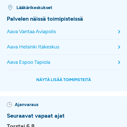
Lääkärikeskukset
Palvelen näissä toimipisteissä
Aava Vantaa Aviapolis
Aava Helsinki Itäkeskus
Aava Espoo Tapiola
NÄYTÄ LISÄÄ TOIMIPISTEITÄ
Ajanvaraus
Seuraavat vapaat ajat
Torstai 6.8.