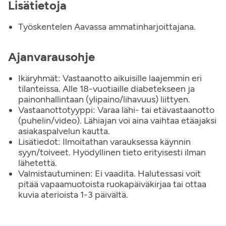
Lisätietoja
Työskentelen Aavassa ammatinharjoittajana.
Ajanvarausohje
Ikäryhmät: Vastaanotto aikuisille laajemmin eri
tilanteissa. Alle 18-vuotiaille diabetekseen ja
painonhallintaan (ylipaino/lihavuus) liittyen.
Vastaanottotyyppi: Varaa lähi- tai etävastaanotto
(puhelin/video). Lähiajan voi aina vaihtaa etäajaksi
asiakaspalvelun kautta.
Lisätiedot: Ilmoitathan varauksessa käynnin
syyn/toiveet. Hyödyllinen tieto erityisesti ilman
lähetettä.
Valmistautuminen: Ei vaadita. Halutessasi voit
pitää vapaamuotoista ruokapäiväkirjaa tai ottaa
kuvia aterioista 1-3 päivältä.