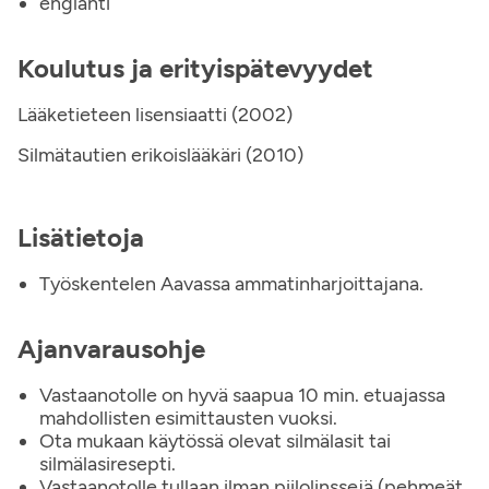
englanti
Koulutus ja erityispätevyydet
Lääketieteen lisensiaatti (2002)
Silmätautien erikoislääkäri (2010)
Lisätietoja
Työskentelen Aavassa ammatinharjoittajana.
Ajanvarausohje
Vastaanotolle on hyvä saapua 10 min. etuajassa
mahdollisten esimittausten vuoksi.
Ota mukaan käytössä olevat silmälasit tai
silmälasiresepti.
Vastaanotolle tullaan ilman piilolinssejä (pehmeät