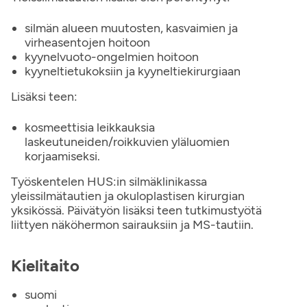
silmän alueen muutosten, kasvaimien ja
virheasentojen hoitoon
kyynelvuoto-ongelmien hoitoon
kyyneltietukoksiin ja kyyneltiekirurgiaan
Lisäksi teen:
kosmeettisia leikkauksia
laskeutuneiden/roikkuvien yläluomien
korjaamiseksi.
Työskentelen HUS:in silmäklinikassa
yleissilmätautien ja okuloplastisen kirurgian
yksikössä. Päivätyön lisäksi teen tutkimustyötä
liittyen näköhermon sairauksiin ja MS-tautiin.
Kielitaito
suomi