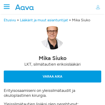
Etusivu
»
Lääkärit ja muut asiantuntijat
»
Mika Siuko
Mika Siuko
LKT, silmätautien erikoislääkäri
VARAA AIKA
Erityisosaamiseni on yleissilmätaudit ja
okuloplastinen kirurgia.
Yleissilmätautien lisäksi olen perehtynyt: