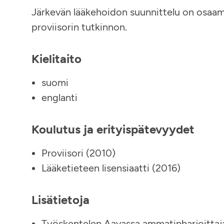
Järkevän lääkehoidon suunnittelu on osaamis
proviisorin tutkinnon.
Kielitaito
suomi
englanti
Koulutus ja erityispätevyydet
Proviisori (2010)
Lääketieteen lisensiaatti (2016)
Lisätietoja
Työskentelen Aavassa ammatinharjoittaj