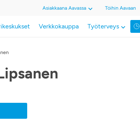
Asiakkaana Aavassa
Töihin Aavaan
rikeskukset
Verkkokauppa
Työterveys
anen
Lipsanen