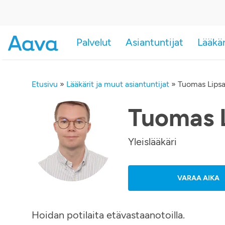
Palvelut
Asiantuntijat
Lääkä
Etusivu
»
Lääkärit ja muut asiantuntijat
»
Tuomas Lips
Tuomas 
Yleislääkäri
VARAA AIKA
Hoidan potilaita etävastaanotoilla.