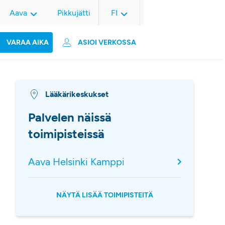
Aava
Pikkujätti
FI
VARAA AIKA
ASIOI VERKOSSA
Lääkärikeskukset
Palvelen näissä
toimipisteissä
Aava Helsinki Kamppi
NÄYTÄ LISÄÄ TOIMIPISTEITÄ