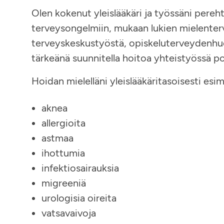
Olen kokenut yleislääkäri ja työssäni pereh
terveysongelmiin, mukaan lukien mielenter
terveyskeskustyöstä, opiskeluterveydenhuo
tärkeänä suunnitella hoitoa yhteistyössä po
Hoidan mielelläni yleislääkäritasoisesti esim
aknea
allergioita
astmaa
ihottumia
infektiosairauksia
migreeniä
urologisia oireita
vatsavaivoja