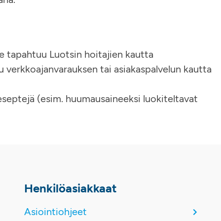
e tapahtuu Luotsin hoitajien kautta
uu verkkoajanvarauksen tai asiakaspalvelun kautta
reseptejä (esim. huumausaineeksi luokiteltavat
Henkilöasiakkaat
Asiointiohjeet