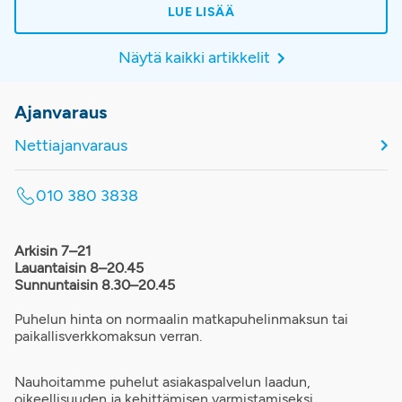
hoitopolkua, jossa korostuvat oikea-aikainen
LUE LISÄÄ
diagnostiikka, potilaan yksilöllinen arviointi ja jatkuva
seuranta hoidon aikana.
Näytä kaikki artikkelit
Ajanvaraus
Nettiajanvaraus
010 380 3838
Arkisin 7–21
Lauantaisin 8–20.45
Sunnuntaisin 8.30–20.45
Puhelun hinta on normaalin matkapuhelinmaksun tai
paikallisverkkomaksun verran.
Nauhoitamme puhelut asiakaspalvelun laadun,
oikeellisuuden ja kehittämisen varmistamiseksi.