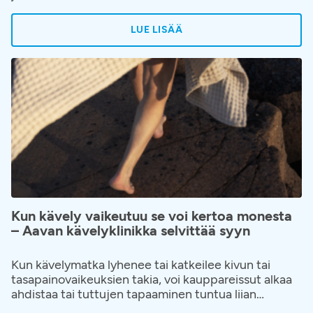
LUE LISÄÄ
Kun kävely vaikeutuu se voi kertoa monesta
– Aavan kävelyklinikka selvittää syyn
Kun kävelymatka lyhenee tai katkeilee kivun tai
tasapainovaikeuksien takia, voi kauppareissut alkaa
ahdistaa tai tuttujen tapaaminen tuntua liian
vaativalta. Elämänpiiri alkaa pienentyä hiljalleen ja