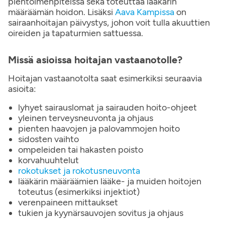
pientoimenpiteissä sekä toteuttaa lääkärin
määräämän hoidon. Lisäksi
Aava Kampissa
on
sairaanhoitajan päivystys, johon voit tulla akuuttien
oireiden ja tapaturmien sattuessa.
Missä asioissa hoitajan vastaanotolle?
Hoitajan vastaanotolta saat esimerkiksi seuraavia
asioita:
lyhyet sairauslomat ja sairauden hoito-ohjeet
yleinen terveysneuvonta ja ohjaus
pienten haavojen ja palovammojen hoito
sidosten vaihto
ompeleiden tai hakasten poisto
korvahuuhtelut
rokotukset ja rokotusneuvonta
lääkärin määräämien lääke- ja muiden hoitojen
toteutus (esimerkiksi injektiot)
verenpaineen mittaukset
tukien ja kyynärsauvojen sovitus ja ohjaus