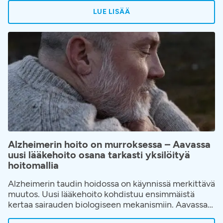
kävelyn hankaloituminen hyväksytään helposti
LUE LISÄÄ
osaksi ikääntymistä tai elämää. Kävelyvaikeuksiin ja
niiden juurisyihin on kuitenkin saatavilla apua.
Aavaan on avattu kävelyklinikka, jonne voi hakeutua
ilman lähetettä, kun kävely on alkanut rajoittaa
elämää.
Alzheimerin hoito on murroksessa – Aavassa
uusi lääkehoito osana tarkasti yksilöityä
hoitomallia
Alzheimerin taudin hoidossa on käynnissä merkittävä
muutos. Uusi lääkehoito kohdistuu ensimmäistä
kertaa sairauden biologiseen mekanismiin. Aavassa
hoito toteutetaan osana huolellisesti rakennettua