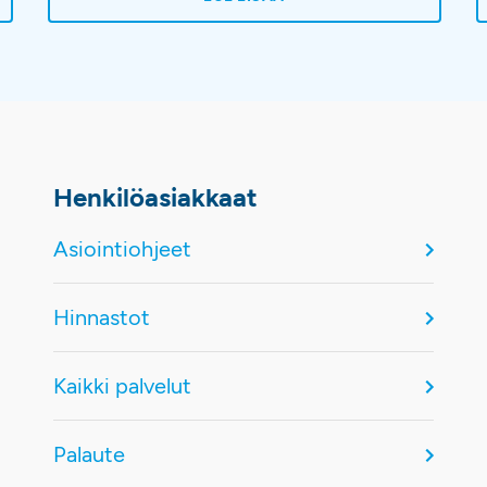
hankaloituminen hyväksytään helposti osaksi
j
ikääntymistä tai elämää. Kävelyvaikeuksiin ja
p
niiden juurisyihin on kuitenkin saatavilla apua.
s
Aavaan on avattu kävelyklinikka, jonne voi
hakeutua ilman lähetettä, kun kävely on
alkanut rajoittaa elämää.
Henkilöasiakkaat
Asiointiohjeet
Hinnastot
Kaikki palvelut
Palaute