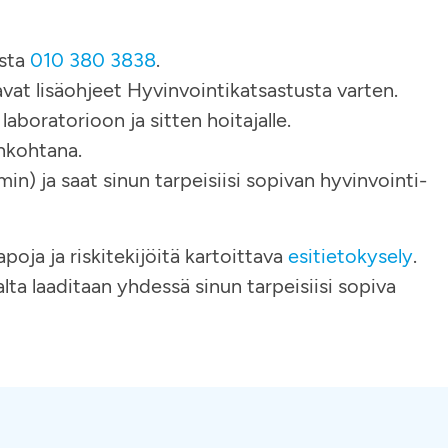
usta
010 380 3838
.
vat lisäohjeet Hyvinvointikatsastusta varten.
 laboratorioon ja sitten hoitajalle.
ankohtana.
in) ja saat sinun tarpeisiisi sopivan hyvinvointi-
ja ja riskitekijöitä kartoittava
esitietokysely
.
lta laaditaan yhdessä sinun tarpeisiisi sopiva