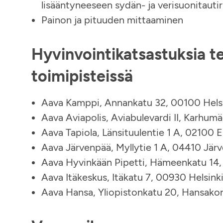
lisääntyneeseen sydän- ja verisuonitautir
Painon ja pituuden mittaaminen
Hyvinvointikatsastuksia 
toimipisteissä
Aava Kamppi, Annankatu 32, 00100 Hels
Aava Aviapolis, Aviabulevardi II, Karhum
Aava Tapiola, Länsituulentie 1 A, 02100 
Aava Järvenpää, Myllytie 1 A, 04410 Jär
Aava Hyvinkään Pipetti, Hämeenkatu 14
Aava Itäkeskus, Itäkatu 7, 00930 Helsink
Aava Hansa, Yliopistonkatu 20, Hansakor