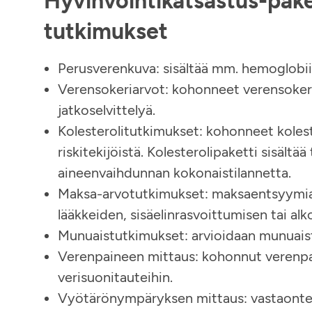
Hyvinvointikatsastus-pake
tutkimukset
Perusverenkuva: sisältää mm. hemoglobiin
Verensokeriarvot: kohonneet verensokeria
jatkoselvittelyä.
Kolesterolitutkimukset: kohonneet kolest
riskitekijöistä. Kolesterolipaketti sisältä
aineenvaihdunnan kokonaistilannetta.
Maksa-arvotutkimukset: maksaentsyymiarv
lääkkeiden, sisäelinrasvoittumisen tai al
Munuaistutkimukset: arvioidaan munuais
Verenpaineen mittaus: kohonnut verenpain
verisuonitauteihin.
Vyötärönympäryksen mittaus: vastaontelo