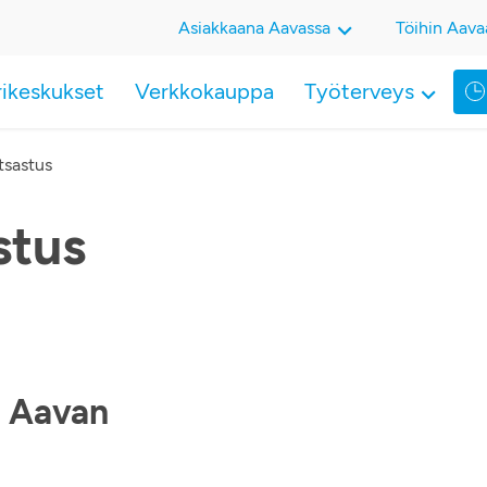
Asiakkaana Aavassa
Töihin Aava
rikeskukset
Verkkokauppa
Työterveys
tsastus
stus
le Aavan