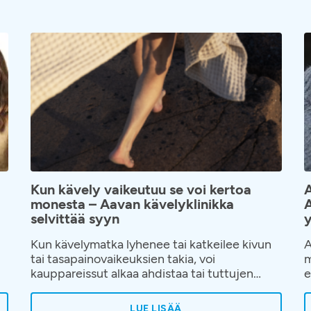
Kun kävely vaikeutuu se voi kertoa
A
monesta – Aavan kävelyklinikka
A
selvittää syyn
y
Kun kävelymatka lyhenee tai katkeilee kivun
A
tai tasapainovaikeuksien takia, voi
m
kauppareissut alkaa ahdistaa tai tuttujen
e
tapaaminen tuntua liian vaativalta. Elämänpiiri
m
alkaa pienentyä hiljalleen ja kävelyn
o
LUE LISÄÄ