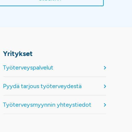
ossa korostuvat oikea-aikainen diagnostiikka,
otilaan yksilöllinen arviointi ja jatkuva
euranta hoidon aikana.
Yritykset
Työterveyspalvelut
Pyydä tarjous työterveydestä
Työterveysmyynnin yhteystiedot