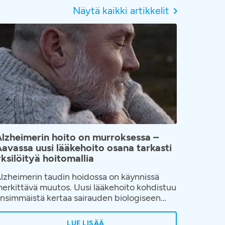
Näytä kaikki artikkelit
lzheimerin hoito on murroksessa –
avassa uusi lääkehoito osana tarkasti
ksilöityä hoitomallia
lzheimerin taudin hoidossa on käynnissä
erkittävä muutos. Uusi lääkehoito kohdistuu
nsimmäistä kertaa sairauden biologiseen
ekanismiin. Aavassa hoito toteutetaan
sana huolellisesti rakennettua hoitopolkua,
LUE LISÄÄ