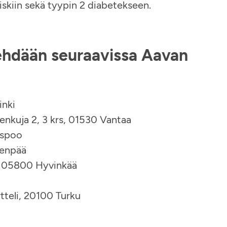
iskiin sekä tyypin 2 diabetekseen.
tehdään seuraavissa Aavan
inki
äenkuja 2, 3 krs, 01530 Vantaa
Espoo
venpää
, 05800 Hyvinkää
i
tteli, 20100 Turku