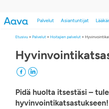
Palvelut
Asiantuntijat
Lääkä
Etusivu
»
Palvelut
»
Hoitajien palvelut
»
Hyvinvointika
Hyvinvointikatsa
Pidä huolta itsestäsi – tu
hyvinvointikatsastukseen!