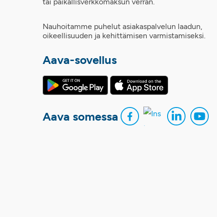
tai paikallisverkkomaksun verran.
Nauhoitamme puhelut asiakaspalvelun laadun,
oikeellisuuden ja kehittämisen varmistamiseksi.
Aava-sovellus
Aava somessa