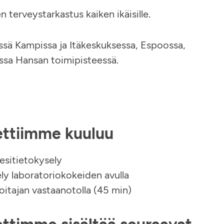
terveystarkastus kaiken ikäisille.
ssä Kampissa ja Itäkeskuksessa, Espoossa,
ussa Hansan toimipisteessä.
ettiimme kuuluu
 esitietokysely
ely laboratoriokokeiden avulla
oitajan vastaanotolla (45 min)