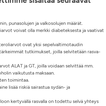
ttimme sisältää seuraavat
in, punasolujen ja valkosolujen määrät.
rvot voivat olla merkki diabeteksesta ja vaativat
eroliarvot ovat yksi sepelvaltimotaudin
ä tärkeimmät tutkimukset, joilla selvitetään rasva-
ot ALAT ja GT, joilla voidaan selvittää mm.
koholin vaikutusta maksaan.
ten toimintaa.
e lisää riskiä sairastua sydän- ja
on kertyvällä rasvalla on todettu selvä yhteys