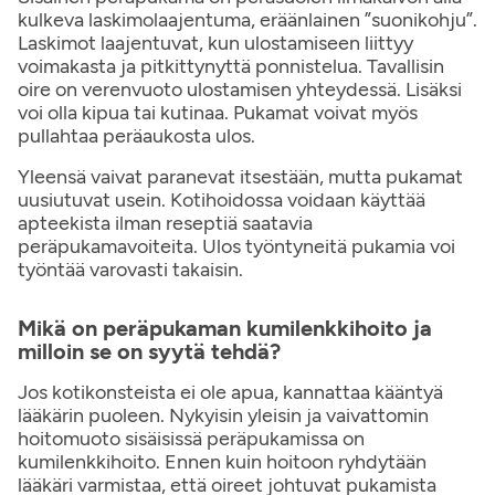
kulkeva laskimolaajentuma, eräänlainen ”suonikohju”.
Laskimot laajentuvat, kun ulostamiseen liittyy
voimakasta ja pitkittynyttä ponnistelua. Tavallisin
oire on verenvuoto ulostamisen yhteydessä. Lisäksi
voi olla kipua tai kutinaa. Pukamat voivat myös
pullahtaa peräaukosta ulos.
Yleensä vaivat paranevat itsestään, mutta pukamat
uusiutuvat usein. Kotihoidossa voidaan käyttää
apteekista ilman reseptiä saatavia
peräpukamavoiteita. Ulos työntyneitä pukamia voi
työntää varovasti takaisin.
Mikä on peräpukaman kumilenkkihoito ja
milloin se on syytä tehdä?
Jos kotikonsteista ei ole apua, kannattaa kääntyä
lääkärin puoleen. Nykyisin yleisin ja vaivattomin
hoitomuoto sisäisissä peräpukamissa on
kumilenkkihoito. Ennen kuin hoitoon ryhdytään
lääkäri varmistaa, että oireet johtuvat pukamista