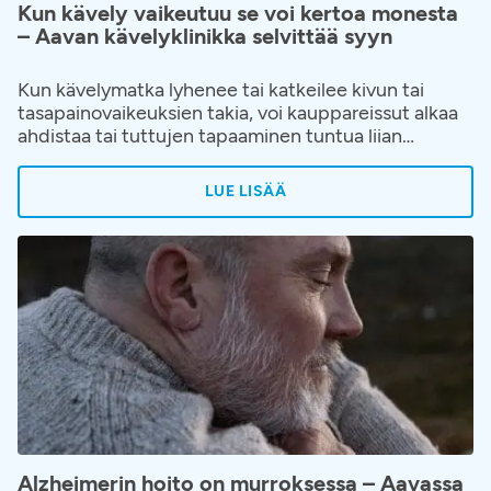
Kun kävely vaikeutuu se voi kertoa monesta
– Aavan kävelyklinikka selvittää syyn
Kun kävelymatka lyhenee tai katkeilee kivun tai
tasapainovaikeuksien takia, voi kauppareissut alkaa
ahdistaa tai tuttujen tapaaminen tuntua liian
vaativalta. Elämänpiiri alkaa pienentyä hiljalleen ja
kävelyn hankaloituminen hyväksytään helposti
LUE LISÄÄ
osaksi ikääntymistä tai elämää. Kävelyvaikeuksiin ja
niiden juurisyihin on kuitenkin saatavilla apua.
Aavaan on avattu kävelyklinikka, jonne voi hakeutua
ilman lähetettä, kun kävely on alkanut rajoittaa
elämää.
Alzheimerin hoito on murroksessa – Aavassa