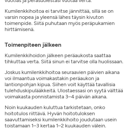
vuotias ja peräsuolestasi vuotaa verta.
Kumilenkkihoitoa ei tarvitse jännittää, sillä se on
varsin nopea ja yleensä lähes täysin kivuton
toimenpide. Siitä puhutaan myös peräpukamien
hirttämisenä.
Toimenpiteen jälkeen
Kumilenkkihoidon jälkeen peräaukosta saattaa
tihkuttaa verta. Siitä sinun ei tarvitse olla huolissaan.
Joskus kumilenkkihoitoa seuraavien päivien aikana
voi ilmaantua voimakastakin peräaukon ja
lantionpohjan kipua. Siihen voit käyttää tavallisia
tulehduskipulääkkeitä. Ulostaessasi on syytä välttää
voimakasta ponnistamista 3–4 päivän aikana.
Noin kuukauden kuluttua tarkistetaan, onko
hoitotulos riittävä. Hyvän hoitotuloksen
saavuttamiseksi kumilenkkihoito joudutaan usein
toistamaan 1–3 kertaa 1–2 kuukauden välein.