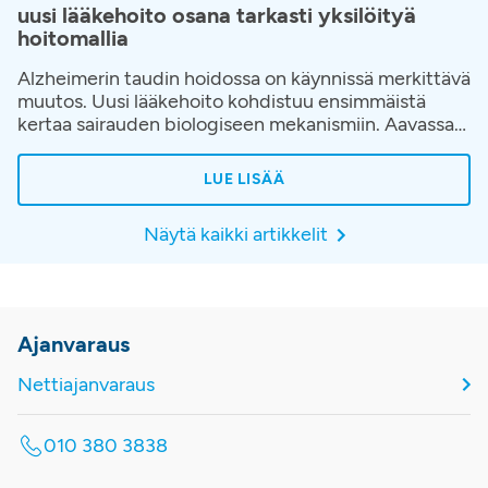
uusi lääkehoito osana tarkasti yksilöityä
hoitomallia
Alzheimerin taudin hoidossa on käynnissä merkittävä
muutos. Uusi lääkehoito kohdistuu ensimmäistä
kertaa sairauden biologiseen mekanismiin. Aavassa
hoito toteutetaan osana huolellisesti rakennettua
hoitopolkua, jossa korostuvat oikea-aikainen
LUE LISÄÄ
diagnostiikka, potilaan yksilöllinen arviointi ja jatkuva
seuranta hoidon aikana.
Näytä kaikki artikkelit
Ajanvaraus
Nettiajanvaraus
010 380 3838