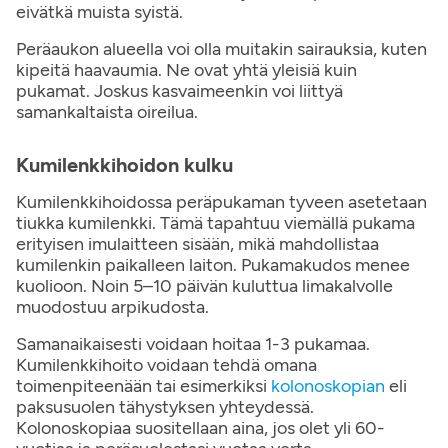
eivätkä muista syistä.
Peräaukon alueella voi olla muitakin sairauksia, kuten
kipeitä haavaumia. Ne ovat yhtä yleisiä kuin
pukamat. Joskus kasvaimeenkin voi liittyä
samankaltaista oireilua.
Kumilenkkihoidon kulku
Kumilenkkihoidossa peräpukaman tyveen asetetaan
tiukka kumilenkki. Tämä tapahtuu viemällä pukama
erityisen imulaitteen sisään, mikä mahdollistaa
kumilenkin paikalleen laiton. Pukamakudos menee
kuolioon. Noin 5–10 päivän kuluttua limakalvolle
muodostuu arpikudosta.
Samanaikaisesti voidaan hoitaa 1-3 pukamaa.
Kumilenkkihoito voidaan tehdä omana
toimenpiteenään tai esimerkiksi
kolonoskopian
eli
paksusuolen tähystyksen yhteydessä.
Kolonoskopiaa suositellaan aina, jos olet yli 60-