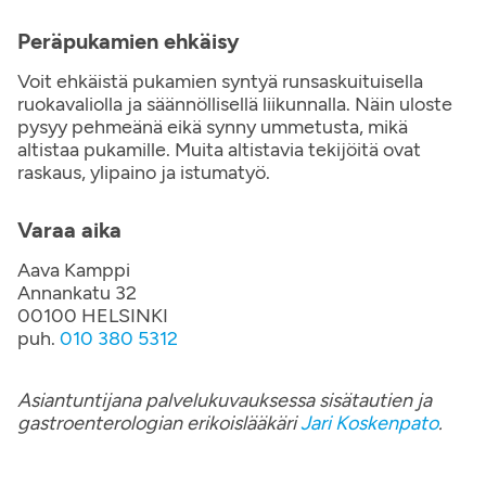
Peräpukamien ehkäisy
Voit ehkäistä pukamien syntyä runsaskuituisella
ruokavaliolla ja säännöllisellä liikunnalla. Näin uloste
pysyy pehmeänä eikä synny ummetusta, mikä
altistaa pukamille. Muita altistavia tekijöitä ovat
raskaus, ylipaino ja istumatyö.
Varaa aika
Aava Kamppi
Annankatu 32
00100 HELSINKI
puh.
010 380 5312
Asiantuntijana palvelukuvauksessa sisätautien ja
gastroenterologian erikoislääkäri
Jari Koskenpato
.