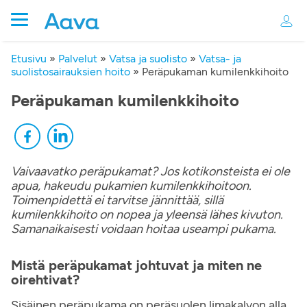
Etusivu
»
Palvelut
»
Vatsa ja suolisto
»
Vatsa- ja
suolistosairauksien hoito
»
Peräpukaman kumilenkkihoito
Peräpukaman kumilenkkihoito
Vaivaavatko peräpukamat? Jos kotikonsteista ei ole
apua, hakeudu pukamien kumilenkkihoitoon.
Toimenpidettä ei tarvitse jännittää, sillä
kumilenkkihoito on nopea ja yleensä lähes kivuton.
Samanaikaisesti voidaan hoitaa useampi pukama.
Mistä peräpukamat johtuvat ja miten ne
oirehtivat?
Sisäinen peräpukama on peräsuolen limakalvon alla