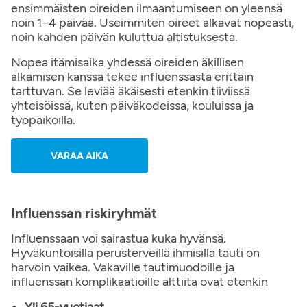
ensimmäisten oireiden ilmaantumiseen on yleensä
noin 1–4 päivää. Useimmiten oireet alkavat nopeasti,
noin kahden päivän kuluttua altistuksesta.
Nopea itämisaika yhdessä oireiden äkillisen
alkamisen kanssa tekee influenssasta erittäin
tarttuvan. Se leviää äkäisesti etenkin tiiviissä
yhteisöissä, kuten päiväkodeissa, kouluissa ja
työpaikoilla.
VARAA AIKA
Influenssan riskiryhmät
Influenssaan voi sairastua kuka hyvänsä.
Hyväkuntoisilla perusterveillä ihmisillä tauti on
harvoin vaikea. Vakaville tautimuodoille ja
influenssan komplikaatioille alttiita ovat etenkin