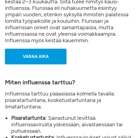
kestää 2–3 kuukautta. Siitä tulee nimitys kausi-
influenssa. Flunssaa eli nuhakuumetta esiintyy
ympäri vuoden, etenkin syksyllä ihmisten palatessa
lomilta työpaikoille ja kouluihin. Flunssan ja
influenssan oireet ovat samantapaisia, mutta
influenssassa ne ovat yleensä voimakkaampia.
Influenssa myös kestää kauemmin.
VARAA AIKA
Miten influenssa tarttuu?
Influenssa tarttuu pääasiassa kolmella tavalla:
pisaratartuntana, kosketustartuntana ja
ilmatartuntana.
Pisaratartunta
: Sairastunut levittää
influenssavirusta yskiessään, aivastaessaan tai
puhuessaan.
Kosketustartunta
: Influenssavirukset voivat säilyä