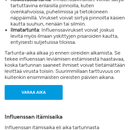
tartuttavina erilaisilla pinnoilla, kuten
ovenkahvoissa, puhelimissa ja tietokoneen
näppäimillä. Virukset voivat siirtyä pinnoilta käsien
kautta suuhun, nenään tai silmiin.
Ilmatartunta
: Influenssavirukset voivat joskus
levitä myös ilmaan yskittyjen pisaroiden kautta,
erityisesti suljetuissa tiloissa.
Tartunta-aika alkaa jo ennen oireiden alkamista. Se
tekee influenssan leviämisen estämisestä haastavaa,
koska tartunnan saaneet ihmiset voivat tietämättään
levittää virusta toisiin. Suurimmillaan tarttuvuus on
kuitenkin ensimmäisten oireisten päivien aikana.
VARAA AIKA
Influenssan itämisaika
Influenssan itämisaika eli aika tartunnasta