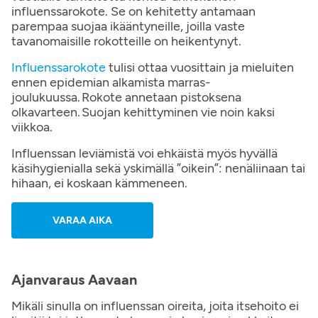
influenssarokote. Se on kehitetty antamaan
parempaa suojaa ikääntyneille, joilla vaste
tavanomaisille rokotteille on heikentynyt.
Influenssarokote
tulisi ottaa vuosittain ja mieluiten
ennen epidemian alkamista marras-
joulukuussa. Rokote annetaan pistoksena
olkavarteen. Suojan kehittyminen vie noin kaksi
viikkoa.
Influenssan leviämistä voi ehkäistä myös hyvällä
käsihygienialla sekä yskimällä ”oikein”: nenäliinaan tai
hihaan, ei koskaan kämmeneen.
VARAA AIKA
Ajanvaraus Aavaan
Mikäli sinulla on influenssan oireita, joita itsehoito ei