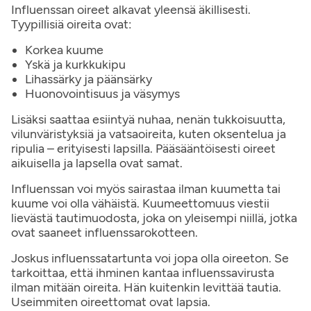
Influenssan oireet alkavat yleensä äkillisesti.
Tyypillisiä oireita ovat:
Korkea kuume
Yskä ja kurkkukipu
Lihassärky ja päänsärky
Huonovointisuus ja väsymys
Lisäksi saattaa esiintyä nuhaa, nenän tukkoisuutta,
vilunväristyksiä ja vatsaoireita, kuten oksentelua ja
ripulia – erityisesti lapsilla​. Pääsääntöisesti oireet
aikuisella ja lapsella ovat samat.
Influenssan voi myös sairastaa ilman kuumetta tai
kuume voi olla vähäistä. Kuumeettomuus viestii
lievästä tautimuodosta, joka on yleisempi niillä, jotka
ovat saaneet influenssarokotteen.
Joskus influenssatartunta voi jopa olla oireeton. Se
tarkoittaa, että ihminen kantaa influenssavirusta
ilman mitään oireita. Hän kuitenkin levittää tautia.
Useimmiten oireettomat ovat lapsia.