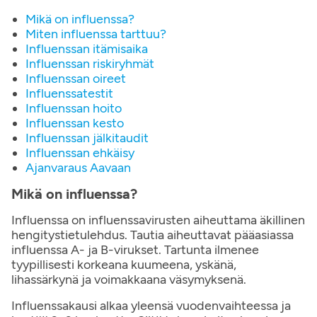
Mikä on influenssa?
Miten influenssa tarttuu?
Influenssan itämisaika
Influenssan riskiryhmät
Influenssan oireet
Influenssatestit
Influenssan hoito
Influenssan kesto
Influenssan jälkitaudit
Influenssan ehkäisy
Ajanvaraus Aavaan
Mikä on influenssa?
Influenssa on influenssavirusten aiheuttama äkillinen
hengitystietulehdus. Tautia aiheuttavat pääasiassa
influenssa A- ja B-virukset. Tartunta ilmenee
tyypillisesti korkeana kuumeena, yskänä,
lihassärkynä ja voimakkaana väsymyksenä​.
Influenssakausi alkaa yleensä vuodenvaihteessa ja