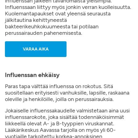
influenssan jälkeen tavanomaista yleisimpiä.
Influenssaan liittyy myös jonkin verran kuolleisuutta.
Kuolemantapaukset ovat yleensä seurausta
jälkitautina kehittyneestä
bakteerikeuhkokuumeesta tai potilaan
perussairauden pahenemisesta.
VARAA AIKA
Influenssan ehkäisy
Paras tapa välttää influenssa on rokotus. Sitä
suositellaan erityisesti vanhuksille, lapsille, raskaana
oleville ja henkilöille, joilla on perussairauksia.
Jokaiselle influenssakaudelle valmistetaan aina uusi
influenssarokote, joka sisältää todennäköisimmät
liikkeellä olevat A- ja B-tyyppien viruskannat.
Lääkärikeskus Aavassa tarjolla on myös yli 60-
vuotiaille tarkoitettu korkea-annoksinen