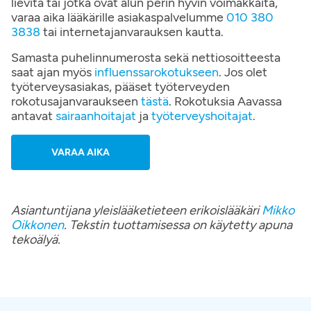
lievitä tai jotka ovat alun perin hyvin voimakkaita,
varaa aika lääkärille asiakaspalvelumme
010 380
3838
tai internetajanvarauksen kautta.
Samasta puhelinnumerosta sekä nettiosoitteesta
saat ajan myös
influenssarokotukseen
. Jos olet
työterveysasiakas, pääset työterveyden
rokotusajanvaraukseen
tästä
. Rokotuksia Aavassa
antavat
sairaanhoitajat
ja
työterveyshoitajat
.
VARAA AIKA
Asiantuntijana yleislääketieteen erikoislääkäri
Mikko
Oikkonen
. Tekstin tuottamisessa on käytetty apuna
tekoälyä.