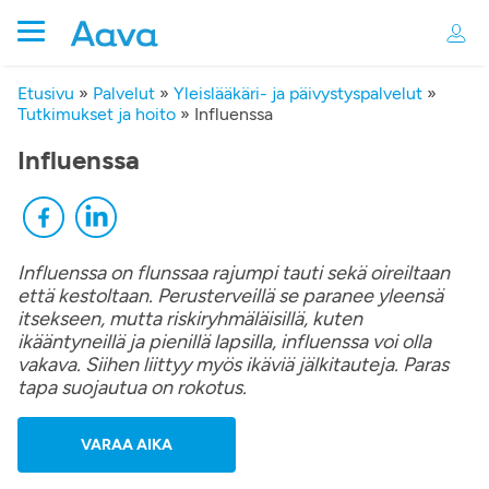
Etusivu
»
Palvelut
»
Yleislääkäri- ja päivystyspalvelut
»
Tutkimukset ja hoito
»
Influenssa
Influenssa
Influenssa on flunssaa rajumpi tauti sekä oireiltaan
että kestoltaan. Perusterveillä se paranee yleensä
itsekseen, mutta riskiryhmäläisillä, kuten
ikääntyneillä ja pienillä lapsilla, influenssa voi olla
vakava. Siihen liittyy myös ikäviä jälkitauteja. Paras
tapa suojautua on rokotus.
VARAA AIKA