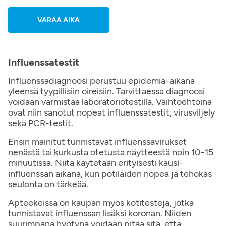
VARAA AIKA
Influenssatestit
Influenssadiagnoosi perustuu epidemia-aikana
yleensä tyypillisiin oireisiin. Tarvittaessa diagnoosi
voidaan varmistaa laboratoriotestillä. Vaihtoehtoina
ovat niin sanotut nopeat influenssatestit, virusviljely
sekä PCR-testit.
Ensin mainitut tunnistavat influenssavirukset
nenästä tai kurkusta otetusta näytteestä noin 10-15
minuutissa. Niitä käytetään erityisesti kausi-
influenssan aikana, kun potilaiden nopea ja tehokas
seulonta on tärkeää.
Apteekeissa on kaupan myös kotitestejä, jotka
tunnistavat influenssan lisäksi koronan. Niiden
suurimpana hyötynä voidaan pitää sitä, että