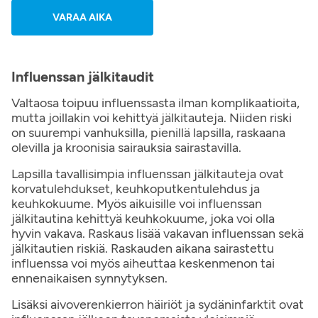
VARAA AIKA
Influenssan jälkitaudit
Valtaosa toipuu influenssasta ilman komplikaatioita,
mutta joillakin voi kehittyä jälkitauteja. Niiden riski
on suurempi vanhuksilla, pienillä lapsilla, raskaana
olevilla ja kroonisia sairauksia sairastavilla.
Lapsilla tavallisimpia influenssan jälkitauteja ovat
korvatulehdukset, keuhkoputkentulehdus ja
keuhkokuume. Myös aikuisille voi influenssan
jälkitautina kehittyä keuhkokuume, joka voi olla
hyvin vakava. Raskaus lisää vakavan influenssan sekä
jälkitautien riskiä. Raskauden aikana sairastettu
influenssa voi myös aiheuttaa keskenmenon tai
ennenaikaisen synnytyksen.
Lisäksi aivoverenkierron häiriöt ja sydäninfarktit ovat