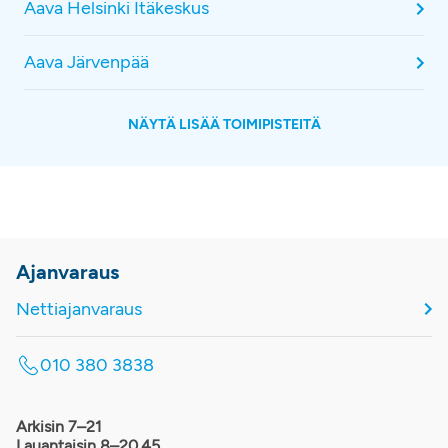
Aava Helsinki Itäkeskus
Aava Järvenpää
NÄYTÄ LISÄÄ TOIMIPISTEITÄ
Ajanvaraus
Nettiajanvaraus
010 380 3838
Arkisin 7–21
Lauantaisin 8–20.45