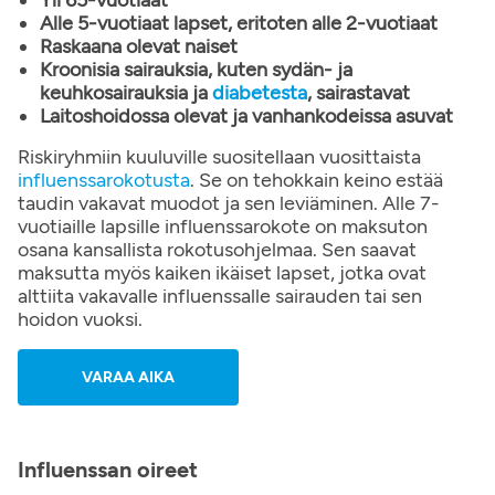
Yli 65-vuotiaat
Alle 5-vuotiaat lapset, eritoten alle 2-vuotiaat
Raskaana olevat naiset
Kroonisia sairauksia, kuten sydän- ja
keuhkosairauksia ja
diabetesta
, sairastavat
Laitoshoidossa olevat ja vanhankodeissa asuvat
Riskiryhmiin kuuluville suositellaan vuosittaista
influenssarokotusta
. Se on tehokkain keino estää
taudin vakavat muodot ja sen leviäminen. Alle 7-
vuotiaille lapsille influenssarokote on maksuton
osana kansallista rokotusohjelmaa. Sen saavat
maksutta myös kaiken ikäiset lapset, jotka ovat
alttiita vakavalle influenssalle sairauden tai sen
hoidon vuoksi.
VARAA AIKA
Influenssan oireet