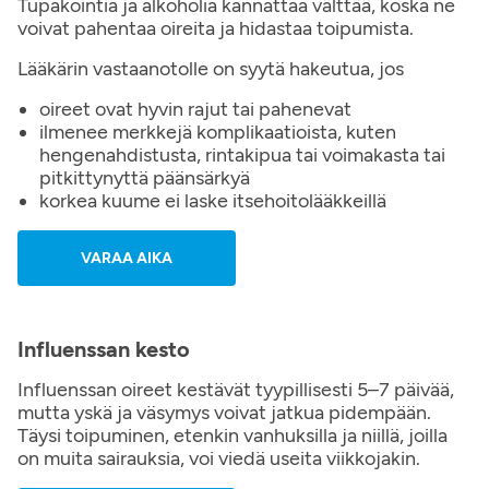
Tupakointia ja alkoholia kannattaa välttää, koska ne
voivat pahentaa oireita ja hidastaa toipumista.
Lääkärin vastaanotolle on syytä hakeutua, jos
oireet ovat hyvin rajut tai pahenevat
ilmenee merkkejä komplikaatioista, kuten
hengenahdistusta, rintakipua tai voimakasta tai
pitkittynyttä päänsärkyä
korkea kuume ei laske itsehoitolääkkeillä
VARAA AIKA
Influenssan kesto
Influenssan oireet kestävät tyypillisesti 5–7 päivää,
mutta yskä ja väsymys voivat jatkua pidempään.
Täysi toipuminen, etenkin vanhuksilla ja niillä, joilla
on muita sairauksia, voi viedä useita viikkojakin.