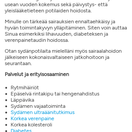
usean vuoden kokemus sekä päivystys- että
yleislääketieteen potilaiden hoidosta.
Minulle on tärkeää sairauksien ennaltaehkäisy ja
hyvän toimintakyvyn ylläpitäminen. Siten voin auttaa
Sinua esimerkiksi lihavuuden, diabeteksen ja
verenpainetaudin hoidossa.
Otan sydänpotilaita mielelläni myös sairaalahoidon
jälkeiseen kokonaisvaltaiseen jatkohoitoon ja
seurantaan.
Palvelut ja erityisosaaminen
Rytmihäiriöt
Epäselvä rintakipu tai hengenahdistus
Läppävika
Sydämen vajaatoiminta
Sydämen ultraäänitutkimus
Korkea verenpaine
Korkea kolesteroli
Diabetes