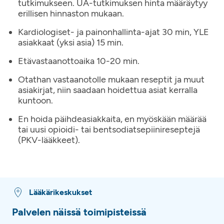
tutkimukseen. UÄ-tutkimuksen hinta määräytyy
erillisen hinnaston mukaan.
Kardiologiset- ja painonhallinta-ajat 30 min, YLE
asiakkaat (yksi asia) 15 min.
Etävastaanottoaika 10-20 min.
Otathan vastaanotolle mukaan reseptit ja muut
asiakirjat, niin saadaan hoidettua asiat kerralla
kuntoon.
En hoida päihdeasiakkaita, en myöskään määrää
tai uusi opioidi- tai bentsodiatsepiinireseptejä
(PKV-lääkkeet).
Lääkärikeskukset
Palvelen näissä toimipisteissä