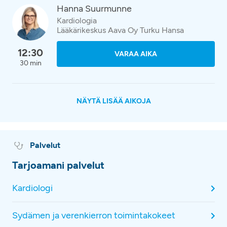
Hanna Suurmunne
Kardiologia
Lääkärikeskus Aava Oy Turku Hansa
12:30
VARAA AIKA
30 min
NÄYTÄ LISÄÄ AIKOJA
Palvelut
Tarjoamani palvelut
Kardiologi
Sydämen ja verenkierron toimintakokeet