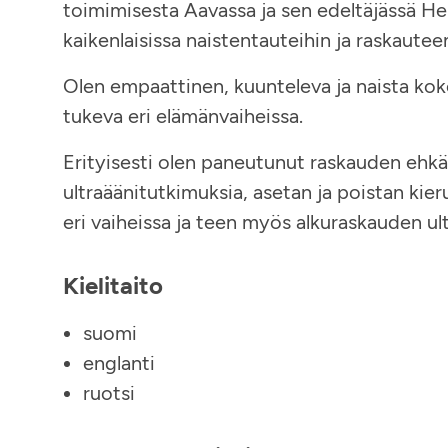
toimimisesta Aavassa ja sen edeltäjässä Hel
kaikenlaisissa naistentauteihin ja raskauteen 
Olen empaattinen, kuunteleva ja naista koko
tukeva eri elämänvaiheissa.
Erityisesti olen paneutunut raskauden ehkä
ultraäänitutkimuksia, asetan ja poistan kie
eri vaiheissa ja teen myös alkuraskauden ul
Kielitaito
suomi
englanti
ruotsi