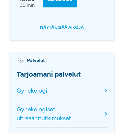
30 min
NÄYTÄ LISÄÄ AIKOJA
Palvelut
Tarjoamani palvelut
Gynekologi
Gynekologiset
ultraäänitutkimukset