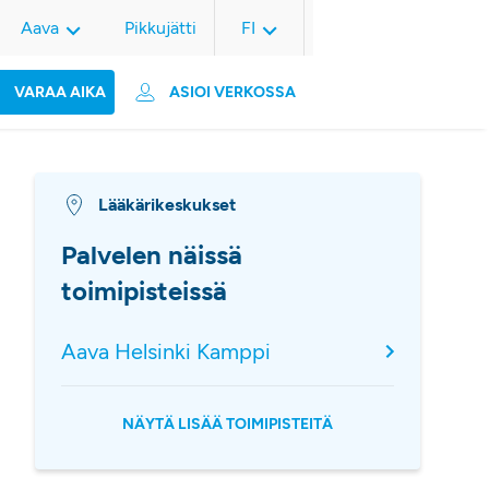
Aava
Pikkujätti
FI
VARAA AIKA
ASIOI VERKOSSA
Lääkärikeskukset
Palvelen näissä
toimipisteissä
Aava Helsinki Kamppi
NÄYTÄ LISÄÄ TOIMIPISTEITÄ