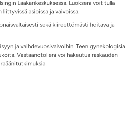
singin Lääkärikeskuksessa. Luokseni voit tulla
liittyvissä asioissa ja vaivoissa.
naisvaltaisesti sekä kiireettömästi hoitava ja
isyyn ja vaihdevuosivaivoihin. Teen gynekologisia
rukoita. Vastaanotolleni voi hakeutua raskauden
traäänitutkimuksia.