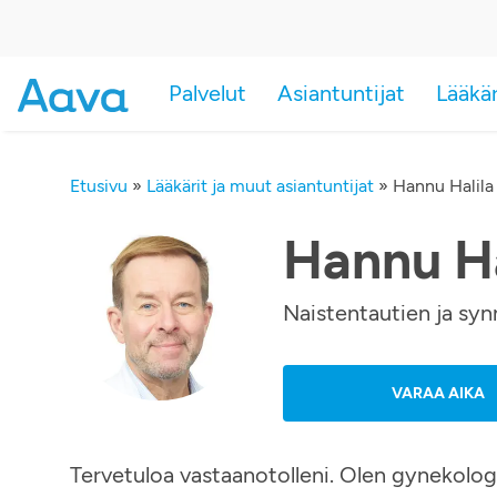
Palvelut
Asiantuntijat
Lääkä
Etusivu
»
Lääkärit ja muut asiantuntijat
»
Hannu Halila
Hannu Ha
Naistentautien ja syn
VARAA AIKA
Tervetuloa vastaanotolleni. Olen gynekologi