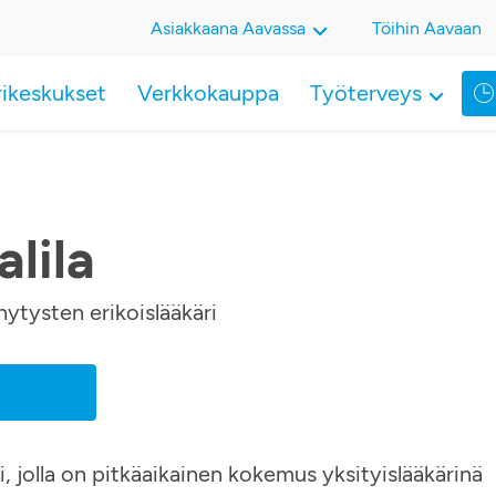
Asiakkaana Aavassa
Töihin Aavaan
rikeskukset
Verkkokauppa
Työterveys
lila
nytysten erikoislääkäri
, jolla on pitkäaikainen kokemus yksityislääkärinä