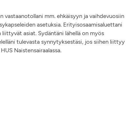
dan vastaanotollani mm. ehkäisyyn ja vaihdevuosiin
käisykapseleiden asetuksia. Erityisosaamisaluettani
iittyvät asiat. Sydäntäni lähellä on myös
lläni tulevasta synnytyksestäsi, jos siihen liittyy
n HUS Naistensairaalassa.