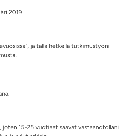
käri 2019
evuosissa", ja tällä hetkellä tutkimustyöni
musta.
ana.
joten 15-25 vuotiaat saavat vastaanotollani