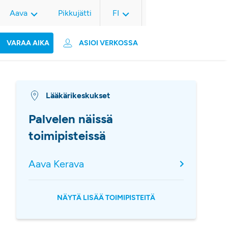
Aava
Pikkujätti
FI
VARAA AIKA
ASIOI VERKOSSA
Lääkärikeskukset
Palvelen näissä
toimipisteissä
Aava Kerava
NÄYTÄ LISÄÄ TOIMIPISTEITÄ