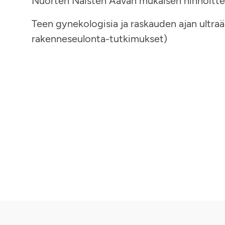
Nuorten Naisten Aavan mukaisen hinnoittelu
Teen gynekologisia ja raskauden ajan ultraä
rakenneseulonta-tutkimukset)