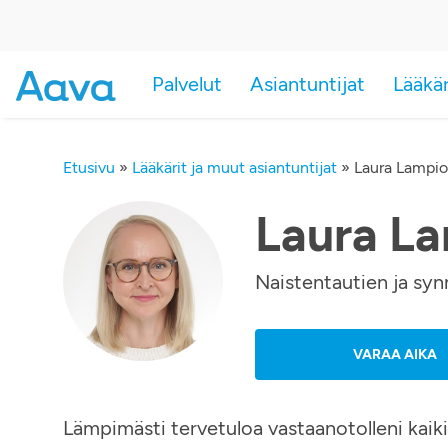
Palvelut
Asiantuntijat
Lääkä
Etusivu
»
Lääkärit ja muut asiantuntijat
»
Laura Lampio
Laura L
Naistentautien ja syn
VARAA AIKA
Lämpimästi tervetuloa vastaanotolleni kaiki