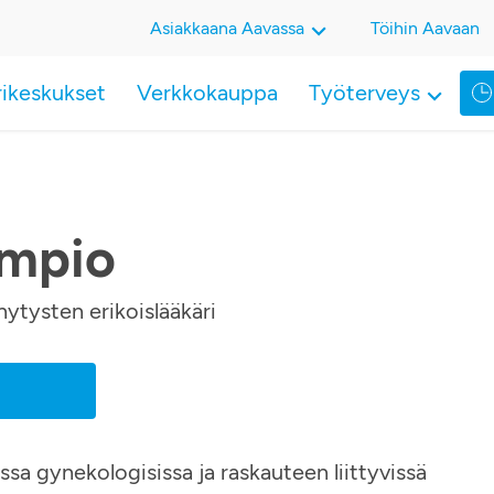
Asiakkaana Aavassa
Töihin Aavaan
rikeskukset
Verkkokauppa
Työterveys
ampio
nytysten erikoislääkäri
ssa gynekologisissa ja raskauteen liittyvissä