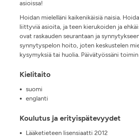
asioissa!
Hoidan mielelläni kaikenikäisiä naisia. Hoi
liittyviä asioita, ja teen kierukoiden ja eh
ovat raskauden seurantaan ja synnytykseen l
synnytyspelon hoito, joten keskustelen miele
kysymyksiä tai huolia. Päivätyössäni toimi
Kielitaito
suomi
englanti
Koulutus ja erityispätevyydet
Lääketieteen lisensiaatti 2012