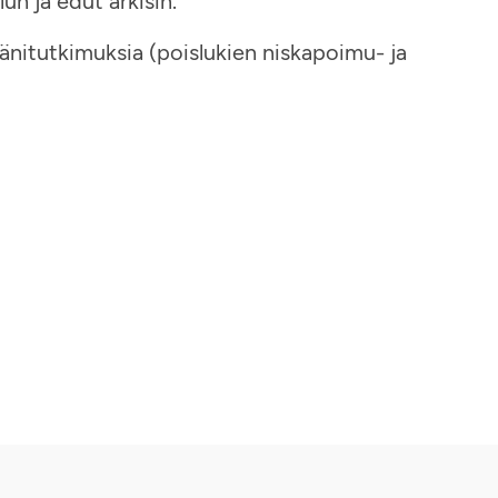
n ja edut arkisin.
änitutkimuksia (poislukien niskapoimu- ja