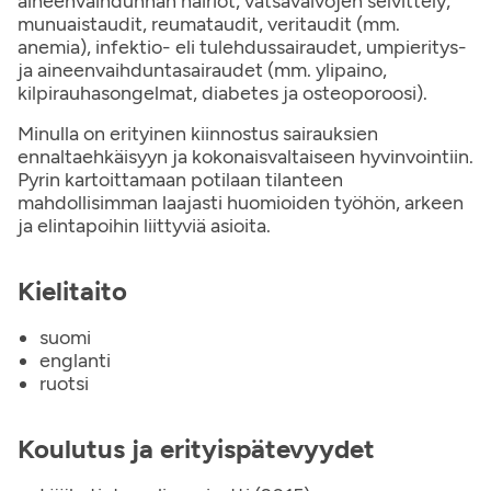
aineenvaihdunnan häiriöt, vatsavaivojen selvittely,
munuaistaudit, reumataudit, veritaudit (mm.
anemia), infektio- eli tulehdussairaudet, umpieritys-
ja aineenvaihduntasairaudet (mm. ylipaino,
kilpirauhasongelmat, diabetes ja osteoporoosi).
Minulla on erityinen kiinnostus sairauksien
ennaltaehkäisyyn ja kokonaisvaltaiseen hyvinvointiin.
Pyrin kartoittamaan potilaan tilanteen
mahdollisimman laajasti huomioiden työhön, arkeen
ja elintapoihin liittyviä asioita.
Kielitaito
suomi
englanti
ruotsi
Koulutus ja erityispätevyydet