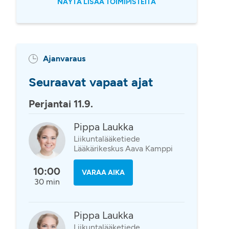
NÄYTÄ LISÄÄ TOIMIPISTEITÄ
Ajanvaraus
Seuraavat vapaat ajat
Perjantai 11.9.
Pippa Laukka
Liikuntalääketiede
Lääkärikeskus Aava Kamppi
10:00
VARAA AIKA
30 min
Pippa Laukka
Liikuntalääketiede