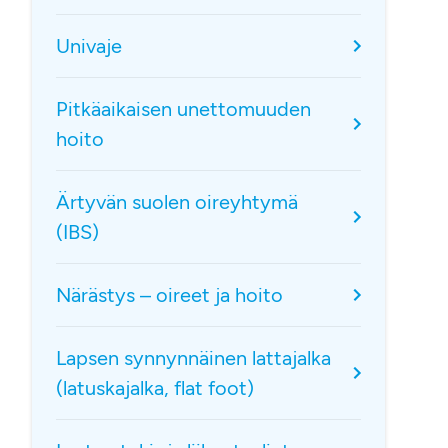
Univaje
Pitkäaikaisen unettomuuden
hoito
Ärtyvän suolen oireyhtymä
(IBS)
Närästys – oireet ja hoito
Lapsen synnynnäinen lattajalka
(latuskajalka, flat foot)