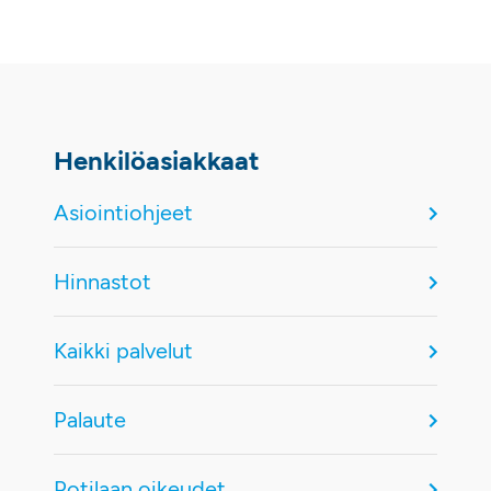
Henkilöasiakkaat
Asiointiohjeet
Hinnastot
Kaikki palvelut
Palaute
Potilaan oikeudet