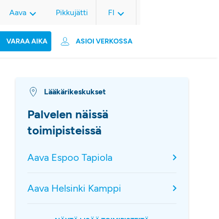
Aava
Pikkujätti
FI
VARAA AIKA
ASIOI VERKOSSA
Lääkärikeskukset
Palvelen näissä
toimipisteissä
Aava Espoo Tapiola
Aava Helsinki Kamppi