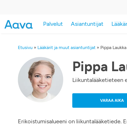
Palvelut
Asiantuntijat
Lääkä
Etusivu
»
Lääkärit ja muut asiantuntijat
»
Pippa Laukka
Pippa L
Liikuntalääketieteen er
VARAA AIKA
Erikoistumisalueeni on liikuntalääketiede. 