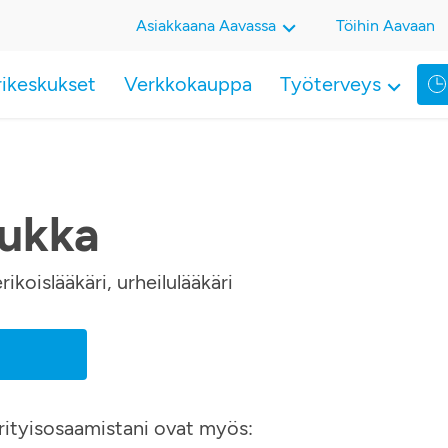
Asiakkaana Aavassa
Töihin Aavaan
rikeskukset
Verkkokauppa
Työterveys
aukka
ikoislääkäri, urheilulääkäri
Erityisosaamistani ovat myös: