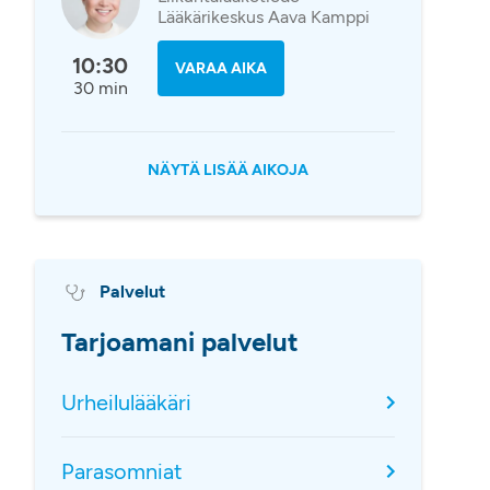
Lääkärikeskus Aava Kamppi
10:30
VARAA AIKA
30 min
NÄYTÄ LISÄÄ AIKOJA
Palvelut
Tarjoamani palvelut
Urheilulääkäri
Parasomniat