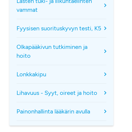
Lasten tuki- ja liikuntaelinten
vammat
Fyysisen suorituskyvyn testi, K5
Olkapääkivun tutkiminen ja
hoito
Lonkkakipu
Lihavuus - Syyt, oireet ja hoito
Painonhallinta lääkärin avulla