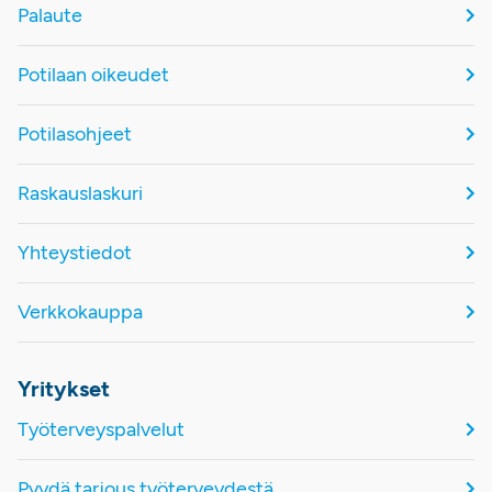
Palaute
Potilaan oikeudet
Potilasohjeet
Raskauslaskuri
Yhteystiedot
Verkkokauppa
Yritykset
Työterveyspalvelut
Pyydä tarjous työterveydestä