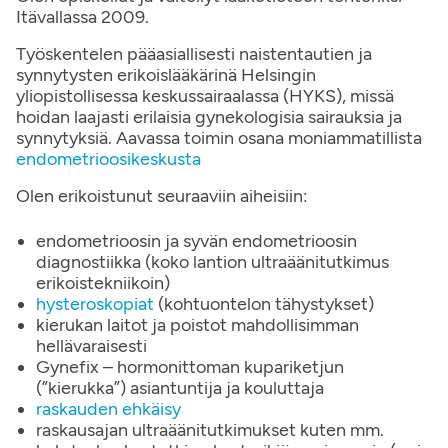
Itävallassa 2009.
Työskentelen pääasiallisesti naistentautien ja
synnytysten erikoislääkärinä Helsingin
yliopistollisessa keskussairaalassa (HYKS), missä
hoidan laajasti erilaisia gynekologisia sairauksia ja
synnytyksiä. Aavassa toimin osana moniammatillista
endometrioosikeskusta
Olen erikoistunut seuraaviin aiheisiin:
endometrioosin ja syvän endometrioosin
diagnostiikka (koko lantion ultraäänitutkimus
erikoistekniikoin)
hysteroskopiat
(kohtuontelon tähystykset)
kierukan laitot ja poistot mahdollisimman
hellävaraisesti
Gynefix – hormonittoman kupariketjun
(”kierukka”) asiantuntija ja kouluttaja
raskauden ehkäisy
raskausajan ultraäänitutkimukset kuten mm.