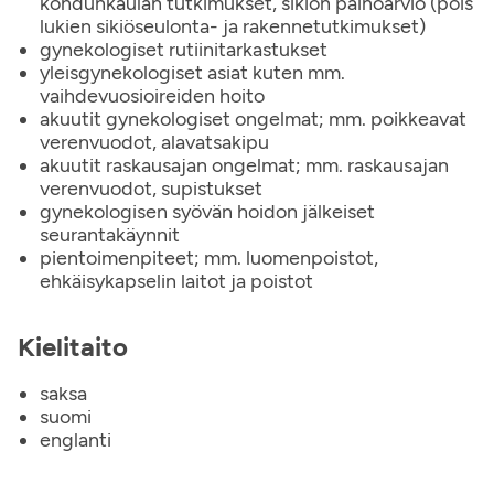
kohdunkaulan tutkimukset, sikiön painoarvio (pois
lukien sikiöseulonta- ja rakennetutkimukset)
gynekologiset rutiinitarkastukset
yleisgynekologiset asiat kuten mm.
vaihdevuosioireiden hoito
akuutit gynekologiset ongelmat; mm. poikkeavat
verenvuodot, alavatsakipu
akuutit raskausajan ongelmat; mm. raskausajan
verenvuodot, supistukset
gynekologisen syövän hoidon jälkeiset
seurantakäynnit
pientoimenpiteet; mm. luomenpoistot,
ehkäisykapselin laitot ja poistot
Kielitaito
saksa
suomi
englanti