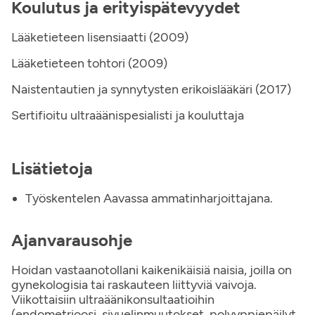
Koulutus ja erityispätevyydet
Lääketieteen lisensiaatti (2009)
Lääketieteen tohtori (2009)
Naistentautien ja synnytysten erikoislääkäri (2017)
Sertifioitu ultraäänispesialisti ja kouluttaja
Lisätietoja
Työskentelen Aavassa ammatinharjoittajana.
Ajanvarausohje
Hoidan vastaanotollani kaikenikäisiä naisia, joilla on
gynekologisia tai raskauteen liittyviä vaivoja.
Viikottaisiin ultraäänikonsultaatioihin
(endometrioosi, sivuelinmuutokset, polyyppiepäilyt