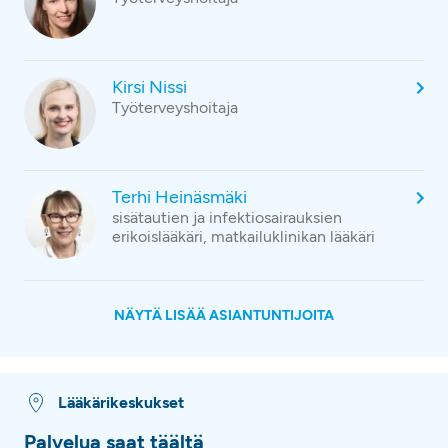
Kirsi Nissi
Työterveyshoitaja
Terhi Heinäsmäki
sisätautien ja infektiosairauksien
erikoislääkäri, matkailuklinikan lääkäri
NÄYTÄ LISÄÄ ASIANTUNTIJOITA
Lääkärikeskukset
Palvelua saat täältä