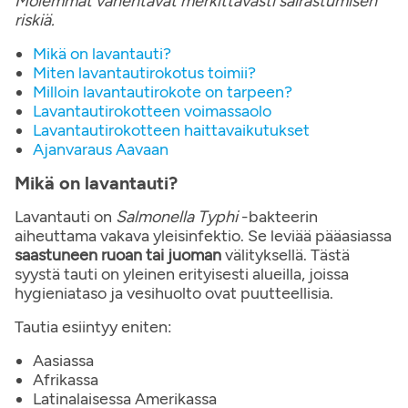
Molemmat vähentävät merkittävästi sairastumisen
riskiä.
Mikä on lavantauti?
Miten lavantautirokotus toimii?
Milloin lavantautirokote on tarpeen?
Lavantautirokotteen voimassaolo
Lavantautirokotteen haittavaikutukset
Ajanvaraus Aavaan
Mikä on lavantauti?
Lavantauti on
Salmonella Typhi
-bakteerin
aiheuttama vakava yleisinfektio. Se leviää pääasiassa
saastuneen ruoan tai juoman
välityksellä. Tästä
syystä tauti on yleinen erityisesti alueilla, joissa
hygieniataso ja vesihuolto ovat puutteellisia.
Tautia esiintyy eniten:
Aasiassa
Afrikassa
Latinalaisessa Amerikassa