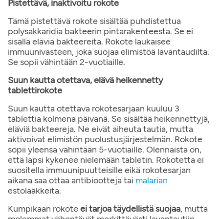
Pistettävä, inaktivoitu rokote
Tämä pistettävä rokote sisältää puhdistettua
polysakkaridia bakteerin pintarakenteesta. Se ei
sisällä eläviä bakteereita. Rokote laukaisee
immuunivasteen, joka suojaa elimistöä lavantaudilta.
Se sopii vähintään 2-vuotiaille.
Suun kautta otettava, elävä heikennetty
tablettirokote
Suun kautta otettava rokotesarjaan kuuluu 3
tablettia kolmena päivänä. Se sisältää heikennettyjä,
eläviä bakteereja. Ne eivät aiheuta tautia, mutta
aktivoivat elimistön puolustusjärjestelmän. Rokote
sopii yleensä vähintään 5-vuotiaille. Olennaista on,
että lapsi kykenee nielemään tabletin. Rokotetta ei
suositella immuunipuutteisille eikä rokotesarjan
aikana saa ottaa antibiootteja tai
malarian
estolääkkeitä.
Kumpikaan rokote
ei tarjoa täydellistä suojaa
, mutta