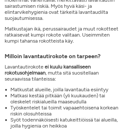
molemmat vähentävät merkittävästi lavantautiin
sairastumisen riskiä. Myös hyvä käsi- ja
elintarvikehygienia ovat tärkeitä lavantaudilta
suojautumisessa.
Matkustajan ikä, perussairaudet ja muut rokotteet
ratkaisevat kumpi rokote valitaan. Useimmiten
kumpi tahansa rokotteista käy.
Milloin lavantautirokote on tarpeen?
Lavantautirokote
ei kuulu kansalliseen
rokotusohjelmaan
, mutta sitä suositellaan
seuraavissa tilanteissa:
Matkustat alueille, joilla lavantautia esiintyy
Matkasi kestää pitkään (yli kuukauden) tai
oleskelet riskialueilla maaseudulla
Työskentelet tai toimit vapaaehtoisena korkean
riskin olosuhteissa
Syöt todennäköisesti katukeittiöissä tai alueilla,
joilla hygienia on heikkoa