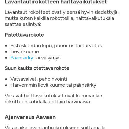
Lavantautirokotteen haittavaikutukset
Lavantautirokotteet ovat yleensä hyvin siedettyjä,
mutta kuten kaikilla rokotteilla, haittavaikutuksia
saattaa esiintyä:
Pistettävä rokote
Pistoskohdan kipu, punoitus tai turvotus
Lievä kuume
Päänsärky
tai väsymys
Suun kautta otettava rokote
Vatsavaivat, pahoinvointi
Harvemmin lievä kuume tai päänsärky
Vakavat haittavaikutukset ovat kummankin
rokotteen kohdalla erittäin harvinaisia.
Ajanvaraus Aavaan
Varaa aika lavantautirokotukseen soittamalla