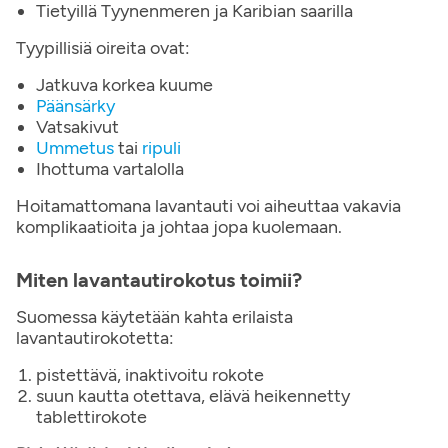
Tietyillä Tyynenmeren ja Karibian saarilla
Tyypillisiä oireita ovat:
Jatkuva korkea kuume
Päänsärky
Vatsakivut
Ummetus
tai
ripuli
Ihottuma vartalolla
Hoitamattomana lavantauti voi aiheuttaa vakavia
komplikaatioita ja johtaa jopa kuolemaan.
Miten lavantautirokotus toimii?
Suomessa käytetään kahta erilaista
lavantautirokotetta:
pistettävä, inaktivoitu rokote
suun kautta otettava, elävä heikennetty
tablettirokote