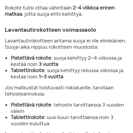
Rokote tulisi ottaa vähintään
2-4 viikkoa ennen
matkaa
, jotta suoja ehtii kehittyä.
Lavantautirokotteen voimassaolo
Lavantautirokotteen antama suoja ei ole elinikäinen.
Suoja-aika riippuu rokotteen muodosta:
Pistettävä rokote
: suoja kehittyy 2–4 viikossa ja
kestää noin
3 vuotta
Tablettirokote
: suoja kehittyy reilussa viikossa ja
kestää noin
1–3 vuotta
Jos matkustat toistuvasti riskialueille, tarvitaan
tehosteannoksia:
Pistettävä rokote
: tehoste tarvittaessa 3 vuoden
välein
Tablettirokote
: uusi kuuri tarvittaessa noin 3
vuoden kuluttua